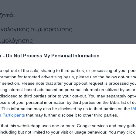
ζητά:
εχνολογικής συμμόρφωσης
ιμολόγησης
 δυσκολεύονται να προσαρμοστούν
r -
Do Not Process My Personal Information
χρεώσεις POS και ηλεκτρονικών υπηρεσιών
to opt-out of the sale, sharing to third parties, or processing of your per
γου Πειραιώς Θ. Καπράλος,
δηλώνει: «Η
formation for targeted advertising by us, please use the below opt-out s
r selection. Please note that after your opt-out request is processed y
ά με θύματα τους μικρούς. Είναι εθνική ανάγκη
eing interest-based ads based on personal information utilized by us or
disclosed to third parties prior to your opt-out. You may separately opt-
τητας και όχι αποκλεισμού. Ζητούμε μια δίκαι
losure of your personal information by third parties on the IAB’s list of
. This information may also be disclosed by us to third parties on the
IA
Participants
that may further disclose it to other third parties.
αραμένει αρωγός στην εξέλιξη και την προσαρμ
 that this website/app uses one or more Google services and may gath
including but not limited to your visit or usage behaviour. You may click 
ην απομακρύνεται από τις πραγματικές