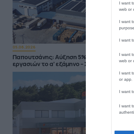
I want t
web or d
I want t
purpose
I want 
05.08.2026
I want t
Παπουτσάνης: Αύξηση 5% του κύκλου
web or d
εργασιών το α’ εξάμηνο – Στο 55% οι εξαγ
I want t
or app.
I want t
I want t
authenti