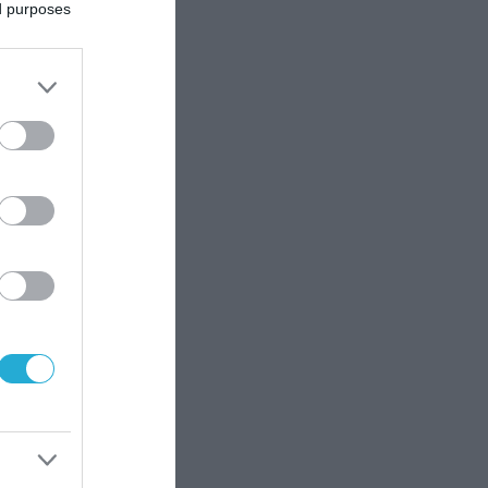
ed purposes
ς