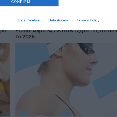
CONFIRM
Data Deletion
Data Access
Privacy Policy
04.08.2026
άμο
Efood: Άλμα 74,7% στον τζίρο της Go Del
το 2025