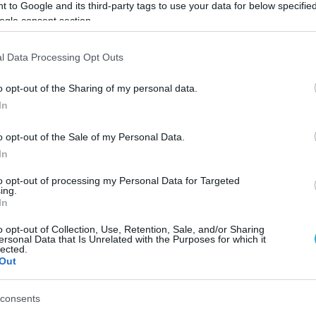
 to Google and its third-party tags to use your data for below specifi
ρώπων της αγοράς.
ogle consent section.
l Data Processing Opt Outs
Google News
και μάθετε πρώτοι όλες τις ειδήσει
o opt-out of the Sharing of my personal data.
In
o opt-out of the Sale of my Personal Data.
In
ΙΣΣΟΤΕΡA
to opt-out of processing my Personal Data for Targeted
ing.
In
o opt-out of Collection, Use, Retention, Sale, and/or Sharing
ersonal Data that Is Unrelated with the Purposes for which it
lected.
Out
consents