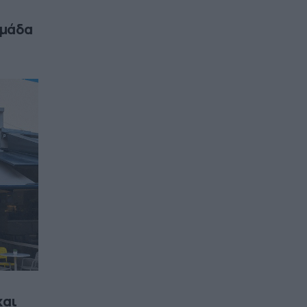
ομάδα
και