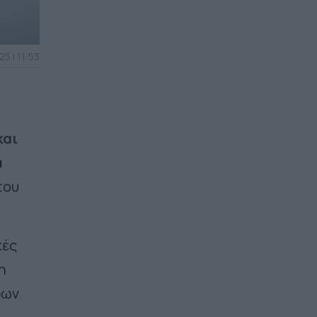
5 | 11:53
και
α
του
κές
η
ρων