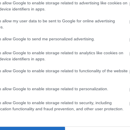
o allow Google to enable storage related to advertising like cookies on
evice identifiers in apps.
o allow my user data to be sent to Google for online advertising
s.
to allow Google to send me personalized advertising.
04.08.2026
o allow Google to enable storage related to analytics like cookies on
ΙΕΛΚΑ: Σε ποια προϊόντα αυξήθηκαν και 
evice identifiers in apps.
ωγές
μειώθηκαν οι τιμές στα σούπερ μάρκετ
o allow Google to enable storage related to functionality of the website
o allow Google to enable storage related to personalization.
o allow Google to enable storage related to security, including
cation functionality and fraud prevention, and other user protection.