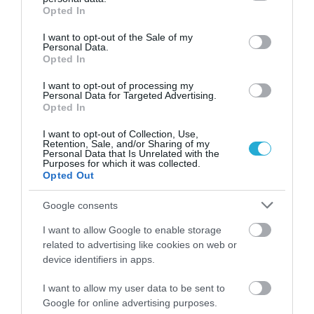
grant or deny consent to Google and its third-party tags to
Ακολουθήστε το
foodlife.gr στο Google
Opted In
use your data for below specified purposes in below Google
consent section.
News
και μάθετε πρώτοι όλες τις ειδήσεις
I want to opt-out of the Sale of my
Personal Data.
Opted In
I want to opt-out of processing my
TAGS:
LIDL HELLAS
Personal Data for Targeted Advertising.
Opted In
I want to opt-out of Collection, Use,
ΠΕΡΙΣΣΟΤΕΡA
Retention, Sale, and/or Sharing of my
Personal Data that Is Unrelated with the
Purposes for which it was collected.
Opted Out
Google consents
I want to allow Google to enable storage
related to advertising like cookies on web or
device identifiers in apps.
I want to allow my user data to be sent to
Google for online advertising purposes.