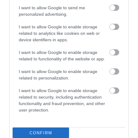
I want to allow Google to send me
personalized advertising.
07.08.2026
I want to allow Google to enable storage
Πληθωρισμός: Μειώθηκε τον Ιούλιο στο
related to analytics like cookies on web or
3,4% – «Καίνε» οι τιμές στα κρέατα
device identifiers in apps.
I want to allow Google to enable storage
related to functionality of the website or app.
I want to allow Google to enable storage
related to personalization.
I want to allow Google to enable storage
related to security, including authentication
functionality and fraud prevention, and other
user protection.
07.08.2026
CONFIRM
Κάρτα Αγρότη: Τι αλλάζει από τις 28