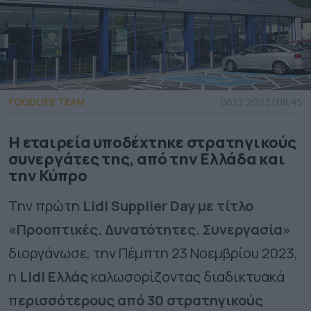
FOODLIFE TEAM
06.12.2023 | 08:45
Η εταιρεία υποδέχτηκε στρατηγικούς
συνεργάτες της, από την Ελλάδα και
την Κύπρο
Την πρώτη
Lidl
Supplier
Day
με τίτλο
«Προοπτικές. Δυνατότητες. Συνεργασία»
διοργάνωσε, την
Πέμπτη 23 Νοεμβρίου 2023
,
η
Lidl Ελλάς
καλωσορίζοντας διαδικτυακά
π
ερισσότερους από 30 στρατηγικούς