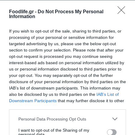
αξία για τον άνθρωπο και τον πλανήτη.
Foodlife.gr -
Do Not Process My Personal
Information
If you wish to opt-out of the sale, sharing to third parties, or
processing of your personal or sensitive information for
targeted advertising by us, please use the below opt-out
section to confirm your selection. Please note that after your
opt-out request is processed you may continue seeing
interest-based ads based on personal information utilized by
us or personal information disclosed to third parties prior to
your opt-out. You may separately opt-out of the further
disclosure of your personal information by third parties on the
IAB’s list of downstream participants. This information may
also be disclosed by us to third parties on the
IAB’s List of
Downstream Participants
that may further disclose it to other
third parties.
Please note that this website/app uses one or more Google
Personal Data Processing Opt Outs
services and may gather and store information including but
not limited to your visit or usage behaviour. You may click to
I want to opt-out of the Sharing of my
personal data.