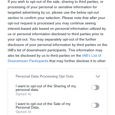
If you wish to opt-out of the sale, sharing to third parties, or
processing of your personal or sensitive information for
targeted advertising by us, please use the below opt-out
section to confirm your selection. Please note that after your
opt-out request is processed you may continue seeing
interest-based ads based on personal information utilized by
us or personal information disclosed to third parties prior to
your opt-out. You may separately opt-out of the further
disclosure of your personal information by third parties on the
IAB’s list of downstream participants. This information may
07.08.2026
also be disclosed by us to third parties on the
IAB’s List of
Downstream Participants
that may further disclose it to other
Κάρτα Αγρότη: Τι αλλάζει από τις 28
third parties.
Αυγούστου – Πώς θα ενεργοποιείται
Please note that this website/app uses one or more Google
Personal Data Processing Opt Outs
services and may gather and store information including but
not limited to your visit or usage behaviour. You may click to
I want to opt-out of the Sharing of my
personal data.
grant or deny consent to Google and its third-party tags to
Opted In
use your data for below specified purposes in below Google
consent section.
I want to opt-out of the Sale of my
Personal Data.
Opted In