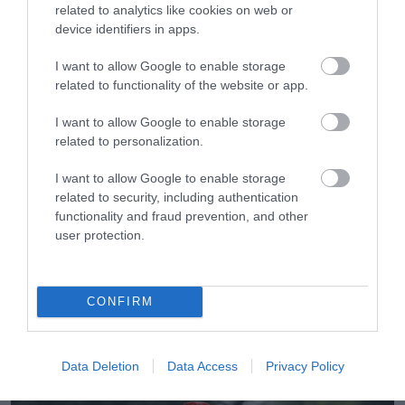
06.08.2026
related to analytics like cookies on web or
device identifiers in apps.
ΕΒΕΠ: Συνάντηση συνεργασίας με τον Τάκη
Θεοδωρικάκο ενόψει ΔΕΘ
I want to allow Google to enable storage
related to functionality of the website or app.
I want to allow Google to enable storage
related to personalization.
I want to allow Google to enable storage
related to security, including authentication
functionality and fraud prevention, and other
user protection.
CONFIRM
06.08.2026
Τα τρία προϊόντα που ξεχωρίζουν στις
ελληνικές εξαγωγές τροφίμων
Data Deletion
Data Access
Privacy Policy