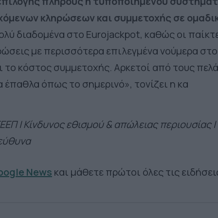
επιλογής πλήρους ή τυποποιημένου συστήματ
χόμενων κληρώσεων και συμμετοχής σε ομαδι
 πολύ διαδομένα στο
Eurojackpot
, καθώς οι παίκτ
ρώσεις με περισσότερα επιλεγμένα νούμερα στο
αι το κόστος συμμετοχής. Αρκετοί από τους πελ
α έπαθλα όπως το σημερινό», τονίζει η κα
ΕΕΠ | Κίνδυνος εθισμού & απώλειας περιουσίας |
εύθυνα
Google News
και μάθετε πρώτοι όλες τις ειδήσει