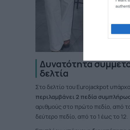
authenti
Δυνατότητα συμμετο
δελτία
Στο δελτίο του
Eurojackpot
υπάρχου
περιλαμβάνει 2 πεδία συμπλήρω
αριθμούς στο πρώτο πεδίο, από το
δεύτερο πεδίο, από το 1 έως το 12.