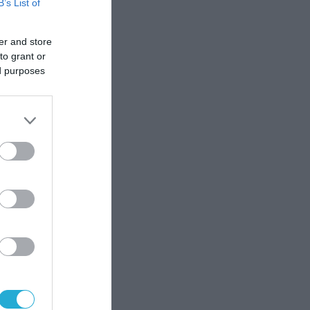
B’s List of
er and store
to grant or
ed purposes
ρούν
 των