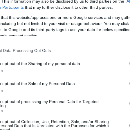
. This information may also be disclosed by us to third parties on the
IA
Participants
that may further disclose it to other third parties.
 that this website/app uses one or more Google services and may gath
including but not limited to your visit or usage behaviour. You may click 
 to Google and its third-party tags to use your data for below specifi
ogle consent section.
l Data Processing Opt Outs
ρια καταστήματος
o opt-out of the Sharing of my personal data.
In
ο Αλέξανδρου
o opt-out of the Sale of my Personal Data.
In
 τα 87 εκατ. ευρώ της αποψινής κλήρωσης, μπο
to opt-out of processing my Personal Data for Targeted
ing.
ρι τις 19:00, τόσο στους πάγκους εξυπηρέτησης
In
μέσω της εφαρμογής
Allwyn
Store
App
»
,
o opt-out of Collection, Use, Retention, Sale, and/or Sharing
ersonal Data that Is Unrelated with the Purposes for which it
lected.