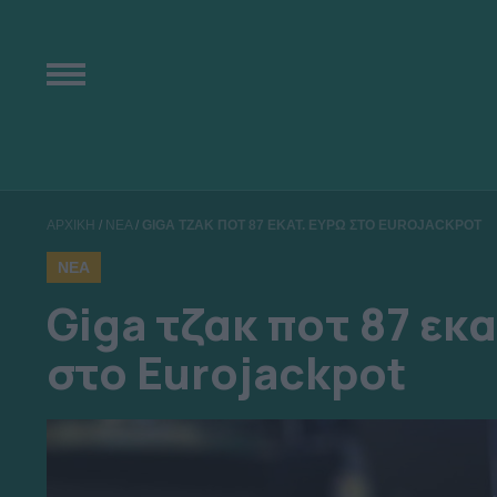
ΑΡΧΙΚΗ
/
ΝΕΑ
/
GIGA ΤΖΑΚ ΠΟΤ 87 ΕΚΑΤ. ΕΥΡΩ ΣΤΟ EUROJACKPOT
ΝΕΑ
Giga τζακ ποτ 87 εκ
στο Eurojackpot