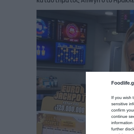
καταστήματος
Allwyn
στο Ηράκλε
Foodlife.g
If you wish 
sensitive in
confirm you
continue se
information 
further disc