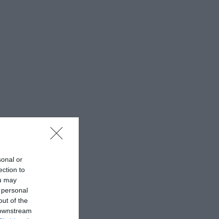
sonal or
ection to
ou may
 personal
out of the
 downstream