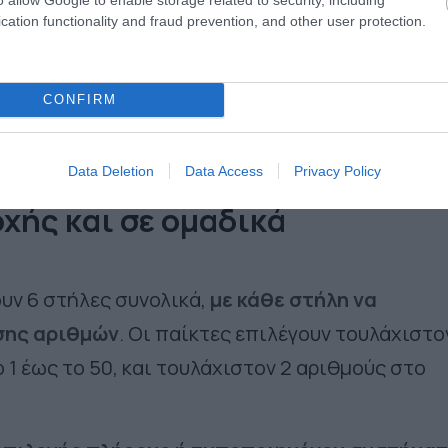
cation functionality and fraud prevention, and other user protection.
CONFIRM
Data Deletion
Data Access
Privacy Policy
χής και σε ομαδικά
ν 6 στήλες συνολικά,
με κάθε στήλη να
σης αριθμών
. Οι παίκτες επιλέγουν τουλάχιστο
 1 έως το 50, και τουλάχιστον 2 αριθμούς στο