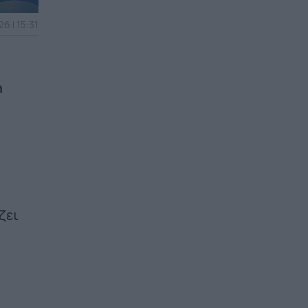
6 | 15:31
η
ζει