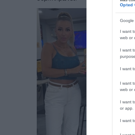
Opted 
Google 
I want t
web or d
I want t
purpose
I want 
I want t
web or d
I want t
or app.
I want t
I want t