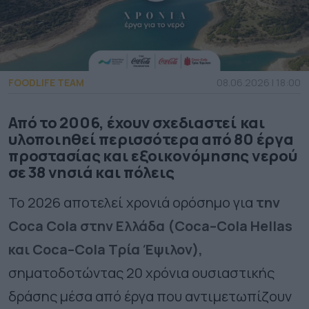
FOODLIFE TEAM
08.06.2026 | 18:00
Από το 2006, έχουν σχεδιαστεί και
υλοποιηθεί περισσότερα από 80 έργα
προστασίας και εξοικονόμησης νερού
σε 38 νησιά και πόλεις
Το 2026 αποτελεί χρονιά ορόσημο για
την
Coca Cola στην Ελλάδα (
Coca
–
Cola
Hellas
και
Coca
–
Cola
Τρία Έψιλον),
σηματοδοτώντας 20 χρόνια ουσιαστικής
δράσης μέσα από έργα που αντιμετωπίζουν