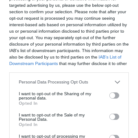
πρωτοβουλία «Zero Drop Med». Με επίκεντρο
targeted advertising by us, please use the below opt-out
section to confirm your selection. Please note that after your
τον Δήμο Αρχανών Αστερουσίων στην
opt-out request is processed you may continue seeing
interest-based ads based on personal information utilized by
Κρήτη, την Κύπρο και την Κορσική, και με
us or personal information disclosed to third parties prior to
την υποστήριξη του The Coca Cola
your opt-out. You may separately opt-out of the further
disclosure of your personal information by third parties on the
Foundation
, το έργο εντάσσεται σε μια
IAB’s list of downstream participants. This information may
ευρύτερη προσπάθεια ενίσχυσης της
also be disclosed by us to third parties on the
IAB’s List of
Downstream Participants
that may further disclose it to other
ανθεκτικότητας των μεσογειακών πόλεων. Η
third parties.
πρωτοβουλία υλοποιείται σε συνεργασία με
Please note that this website/app uses one or more Google
Personal Data Processing Opt Outs
services and may gather and store information including but
τον GWP Med, τις τοπικές και περιφερειακές
not limited to your visit or usage behaviour. You may click to
I want to opt-out of the Sharing of my
personal data.
αρχές, καθώς και διεθνείς εταίρους.
grant or deny consent to Google and its third-party tags to
Opted In
use your data for below specified purposes in below Google
consent section.
Συγκεκριμένα,
στον Δήμο
I want to opt-out of the Sale of my
Personal Data.
Αρχανών Αστερουσίων
, το έργο
Opted In
επικεντρώνεται στη μείωση των απωλειών
I want to opt-out of processing my