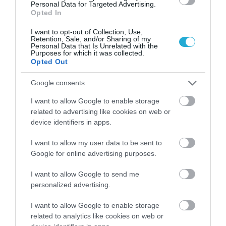
Personal Data for Targeted Advertising.
πόσιμου νερού μέσω της αναβάθμισης
Opted In
τμήματος του δικτύου ύδρευσης μήκους
I want to opt-out of Collection, Use,
Retention, Sale, and/or Sharing of my
περίπου 2,5 χιλιομέτρων, συμβάλλοντας
Personal Data that Is Unrelated with the
Purposes for which it was collected.
Opted Out
στην εξοικονόμηση εκατομμυρίων λίτρων
νερού ετησίως. Αντίστοιχες παρεμβάσεις θα
Google consents
υλοποιηθούν στην Πάφο της Κύπρου και στο
I want to allow Google to enable storage
related to advertising like cookies on web or
Ajaccio της Κορσικής, περιοχές που
device identifiers in apps.
αντιμετωπίζουν παρόμοιες προκλήσεις
I want to allow my user data to be sent to
λόγω της κλιματικής αλλαγής, της
Google for online advertising purposes.
τουριστικής πίεσης και των περιορισμένων
I want to allow Google to send me
υδατικών πόρων.
personalized advertising.
Κάθε σταγόνα μετράει
I want to allow Google to enable storage
related to analytics like cookies on web or