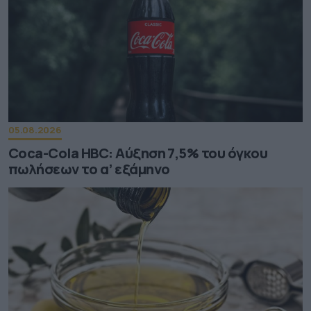
05.08.2026
Coca-Cola HBC: Aύξηση 7,5% του όγκου
πωλήσεων το α’ εξάμηνο