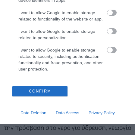
device identifiers in apps.
Το νερό είναι ζωτικής σημασίας για τη ζωή,
I want to allow Google to enable storage
τις κοινότητες και την παραγωγή των
related to functionality of the website or app.
αναψυκτικών και ροφημάτων που αγαπούν οι
I want to allow Google to enable storage
καταναλωτές. Η στρατηγική της The
related to personalization.
Coca Cola Company για το νερό
I want to allow Google to enable storage
περιλαμβάνει την αποδοτική χρήση του
related to security, including authentication
functionality and fraud prevention, and other
στις λειτουργίες της, καθώς και την
user protection.
επιστροφή νερού στη φύση και τις τοπικές
κοινωνίες.
Από κοινού, η Coca Cola, οι
CONFIRM
εμφιαλωτές της και το The Coca Cola
Foundation επενδύουν παγκοσμίως σε έργα
Data Deletion
Data Access
Privacy Policy
που βελτιώνουν τις λεκάνες απορροής και
την πρόσβαση στο νερό για ύδρευση, γεωργία