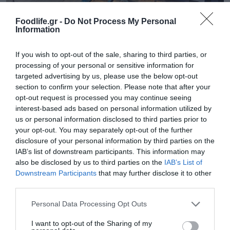
Foodlife.gr -
Do Not Process My Personal
05.08.2026
Information
Παπουτσάνης: Αύξηση 5% του κύκλου
εργασιών το α’ εξάμηνο – Στο 55% οι
If you wish to opt-out of the sale, sharing to third parties, or
εξαγωγές
processing of your personal or sensitive information for
targeted advertising by us, please use the below opt-out
section to confirm your selection. Please note that after your
opt-out request is processed you may continue seeing
interest-based ads based on personal information utilized by
us or personal information disclosed to third parties prior to
your opt-out. You may separately opt-out of the further
disclosure of your personal information by third parties on the
IAB’s list of downstream participants. This information may
also be disclosed by us to third parties on the
IAB’s List of
Downstream Participants
that may further disclose it to other
third parties.
Please note that this website/app uses one or more Google
Personal Data Processing Opt Outs
services and may gather and store information including but
04.08.2026
not limited to your visit or usage behaviour. You may click to
I want to opt-out of the Sharing of my