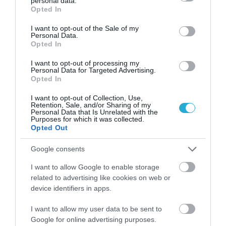
ΙΕΛΚΑ: Σε ποια προϊόντα αυξήθηκαν και πού
personal data.
grant or deny consent to Google and its third-party tags to
Opted In
μειώθηκαν οι τιμές στα σούπερ μάρκετ
use your data for below specified purposes in below Google
consent section.
I want to opt-out of the Sale of my
Personal Data.
Opted In
I want to opt-out of processing my
Personal Data for Targeted Advertising.
Opted In
I want to opt-out of Collection, Use,
Retention, Sale, and/or Sharing of my
Personal Data that Is Unrelated with the
Purposes for which it was collected.
Opted Out
Google consents
04.08.2026
I want to allow Google to enable storage
Σκλαβενίτης: Άνοιξε νέο κατάστημα στη
related to advertising like cookies on web or
Σάμο
device identifiers in apps.
I want to allow my user data to be sent to
Google for online advertising purposes.