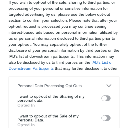
Αφουγκραζόμενη τις σύγχρονες
If you wish to opt-out of the sale, sharing to third parties, or
processing of your personal or sensitive information for
καταναλωτικές τάσεις και συνήθειες, η
targeted advertising by us, please use the below opt-out
section to confirm your selection. Please note that after your
ΑΓΓΕΛΑΚΗΣ θα συνεχίζει να παράγει
opt-out request is processed you may continue seeing
καινοτόμα προϊόντα, υψηλής ποιότητας και
interest-based ads based on personal information utilized by
us or personal information disclosed to third parties prior to
θρεπτικής αξίας, δίνοντας τη δυνατότητα σε
your opt-out. You may separately opt-out of the further
καταναλωτές από κάθε γωνιά του κόσμου να
disclosure of your personal information by third parties on the
IAB’s list of downstream participants. This information may
τα απολαύσουν στο τραπέζι τους.
also be disclosed by us to third parties on the
IAB’s List of
Downstream Participants
that may further disclose it to other
third parties.
Ακολουθήστε το
foodlife.gr στο Google
Please note that this website/app uses one or more Google
Personal Data Processing Opt Outs
News
και μάθετε πρώτοι όλες τις ειδήσεις
services and may gather and store information including but
not limited to your visit or usage behaviour. You may click to
I want to opt-out of the Sharing of my
personal data.
grant or deny consent to Google and its third-party tags to
Opted In
use your data for below specified purposes in below Google
TAGS:
ΑΓΓΕΛΑΚΗΣ
consent section.
I want to opt-out of the Sale of my
Personal Data.
Opted In