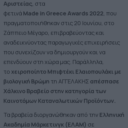
Αριστείας
, στα
φετινά
Made
in
Greece
Α
wards
2022
, που
πραγματοποιήθηκαν στις 20 Ιουνίου, στο
Ζάππειο Μέγαρο, επιβραβεύοντας και
αναδεικνύοντας παραγωγικές επιχειρήσεις
που συνεχίζουν να δημιουργούν και να
επενδύουν στη χώρα μας. Παράλληλα,
το
χειροποίητο Μπιφτέκι Ελαιοπουλάκι με
βιολογική Βρώμη
τη ΑΓΓΕΛΑΚΗΣ
απέσπασε
Χάλκινο Βραβείο στην κατηγορία των
Καινοτόμων Καταναλωτικών Προϊόντων.
Τα βραβεία διοργανώθηκαν από την
Ελληνική
Ακαδημία Μάρκετινγκ (ΕΛΑΜ)
σε