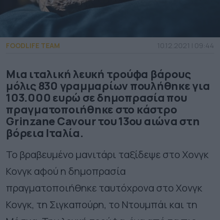
FOODLIFE TEAM
10.12.2021 | 09:44
Μια ιταλική λευκή τρούφα βάρους
μόλις 830 γραμμαρίων πουλήθηκε για
103.000 ευρώ σε δημοπρασία που
πραγματοποιήθηκε στο κάστρο
Grinzane Cavour του 13ου αιώνα στη
βόρεια Ιταλία.
Το βραβευμένο μανιτάρι ταξίδεψε στο Χονγκ
Κονγκ αφού η δημοπρασία
πραγματοποιήθηκε ταυτόχρονα στο Χονγκ
Κονγκ, τη Σιγκαπούρη, το Ντουμπάι και τη