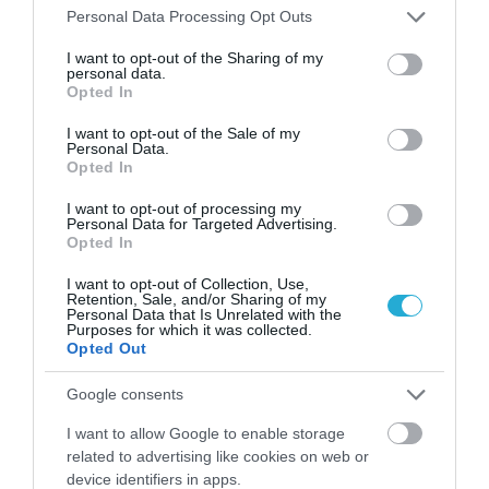
Please note that this website/app uses one or more Google
Personal Data Processing Opt Outs
services and may gather and store information including but
not limited to your visit or usage behaviour. You may click to
I want to opt-out of the Sharing of my
personal data.
grant or deny consent to Google and its third-party tags to
Opted In
use your data for below specified purposes in below Google
consent section.
I want to opt-out of the Sale of my
Personal Data.
02.08.2026
Opted In
Τρεις ελληνικές πόλεις στους κορυφαίους
I want to opt-out of processing my
προορισμούς για street food
Personal Data for Targeted Advertising.
Opted In
I want to opt-out of Collection, Use,
Retention, Sale, and/or Sharing of my
Personal Data that Is Unrelated with the
Purposes for which it was collected.
Opted Out
Google consents
I want to allow Google to enable storage
related to advertising like cookies on web or
device identifiers in apps.