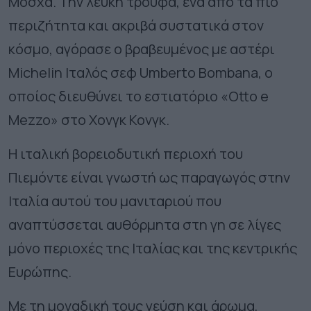
Μόσχα. Την λευκή τρούφα, ένα από τα πιο
περιζήτητα και ακριβά συστατικά στον
κόσμο, αγόρασε ο βραβευμένος με αστέρι
Michelin Ιταλός σεφ Umberto Bombana, ο
οποίος διευθύνει το εστιατόριο «Otto e
Mezzo» στο Χονγκ Κονγκ.
Η ιταλική βορειοδυτική περιοχή του
Πιεμόντε είναι γνωστή ως παραγωγός στην
Ιταλία αυτού του μανιταριού που
αναπτύσσεται αυθόρμητα στη γη σε λίγες
μόνο περιοχές της Ιταλίας και της κεντρικής
Ευρώπης.
Με τη μοναδική τους γεύση και άρωμα,