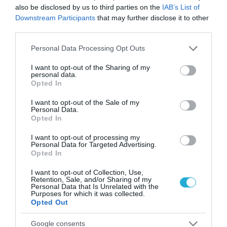
also be disclosed by us to third parties on the
IAB’s List of
τροφών με πρόσθετα σάκχαρα σε παιδιά από
Downstream Participants
that may further disclose it to other
third parties.
τη γέννηση έως τους 24 μηνών είναι
Please note that this website/app uses one or more Google
Personal Data Processing Opt Outs
προβληματική γιατί τρώνε σχετικά μικρές
services and may gather and store information including but
ποσότητες φαγητού σε αυτό το στάδιο.
not limited to your visit or usage behaviour. You may click to
I want to opt-out of the Sharing of my
personal data.
grant or deny consent to Google and its third-party tags to
Opted In
use your data for below specified purposes in below Google
Τα παιδιά που τρέφονται με δίαιτες
consent section.
I want to opt-out of the Sale of my
πλούσιες σε πρόσθετα σάκχαρα είναι πιο
Personal Data.
Opted In
πιθανό να έχουν μια σειρά από αρνητικές
I want to opt-out of processing my
συνέπειες για την υγεία καθώς
Personal Data for Targeted Advertising.
Opted In
αναπτύσσονται, συμπεριλαμβανομένης της
I want to opt-out of Collection, Use,
παιδικής παχυσαρκίας
, των καρδιαγγειακών
Retention, Sale, and/or Sharing of my
Personal Data that Is Unrelated with the
Purposes for which it was collected.
παθήσεων και της τερηδόνας.
Opted Out
Μερικές πρακτικές συμβουλές για τους
Google consents