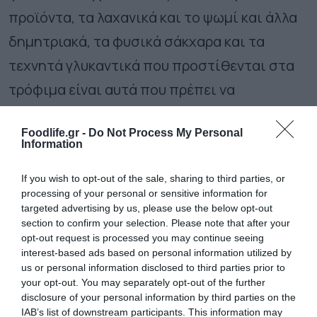
προϊόντα, τα λαχανικά και το ψωμί και άλλα
δημητριακά, τα φυσικά σάκχαρα και τα
τεχνητά γλυκαντικά που προστίθενται στα
τρόφιμα είναι αυτά που πρέπει να
εξαλείψουμε ή να περιορίσουμε στη
Foodlife.gr -
Do Not Process My Personal
διατροφή των μικρών παιδιών. Μα γιατί?
Information
Από τη γέννηση έως τους 24 μήνες, η σωστή
If you wish to opt-out of the sale, sharing to third parties, or
ανάπτυξη και ανάπτυξη απαιτούν θερμίδες
processing of your personal or sensitive information for
targeted advertising by us, please use the below opt-out
και θρεπτικά συστατικά. Τα τρόφιμα και τα
section to confirm your selection. Please note that after your
opt-out request is processed you may continue seeing
ποτά με
υψηλή περιεκτικότητα σε πρόσθετα
interest-based ads based on personal information utilized by
σάκχαρα
παρέχουν πολλές θερμίδες – που
us or personal information disclosed to third parties prior to
your opt-out. You may separately opt-out of the further
αναφέρονται ως «κενές θερμίδες» – αλλά όχι
disclosure of your personal information by third parties on the
IAB’s list of downstream participants. This information may
πολλά θρεπτικά συστατικά. Η προσφορά