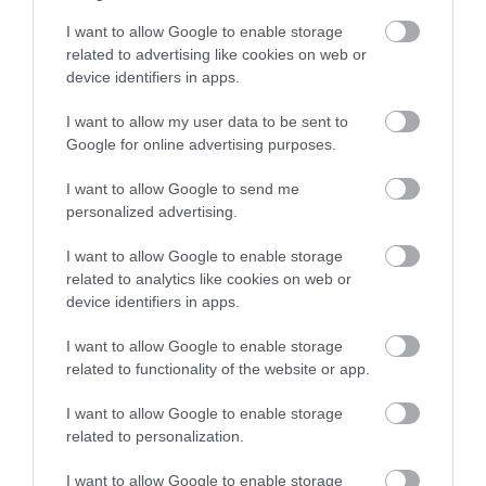
γονείς για την εξάλειψη ή τον περιορισμό
I want to allow Google to enable storage
related to advertising like cookies on web or
της κατανάλωσης ζάχαρης στα παιδιά και τα
device identifiers in apps.
βρέφη:
I want to allow my user data to be sent to
Google for online advertising purposes.
1. Κοιτάξτε στην ετικέτα των τροφίμων
I want to allow Google to send me
Ελέγξτε την ποσότητα των προστιθέμενων
personalized advertising.
σακχάρων στην ετικέτα διατροφικών
I want to allow Google to enable storage
στοιχείων στα τρόφιμα και τα ποτά προτού
related to analytics like cookies on web or
device identifiers in apps.
τα αγοράσετε. Οι ετικέτες περιλαμβάνουν
I want to allow Google to enable storage
την ποσότητα “Συνολικά σάκχαρα” και, κάτω
related to functionality of the website or app.
από αυτήν, την ποσότητα “Προσθήκη
I want to allow Google to enable storage
Σακχάρων”
related to personalization.
2. Επιλέξτε πιο υγιεινά ροφήματα
I want to allow Google to enable storage