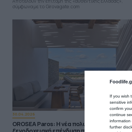
Αποτελούν την επιτομή της «αυθεντικής Ελλάδας»,
σύμφωνα με το Girovagate.com
Foodlife.g
If you wish 
sensitive in
confirm you
30.04.2026
continue se
information 
OROSEA Paros: Η νέα πολυτελής ελληνική
further disc
ξενοδοχειακή επένδυση που ανοίγει στην