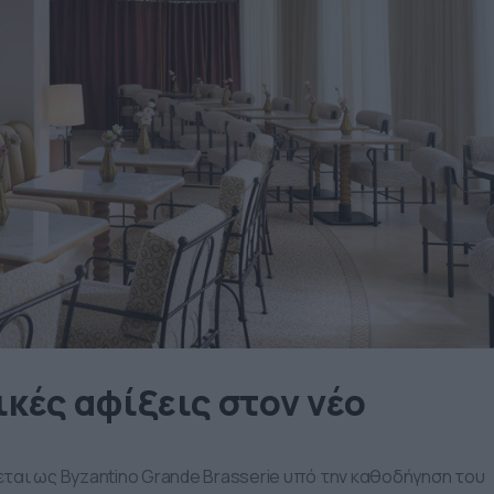
ικές αφίξεις στον νέο
ται ως Byzantino Grande Brasserie υπό την καθοδήγηση του