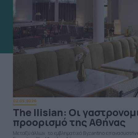
02.05.2026
The Ilisian: Οι γαστρονομ
προορισμό της Αθήνας
Μεταξύ άλλων, το εμβληματικό Byzantino επανασυστήνε