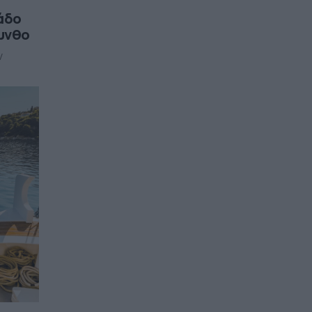
άδο
κυνθο
ν