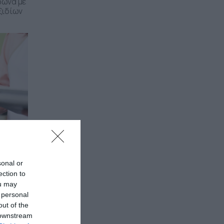
φωνα με
ξιδίων
sonal or
ection to
ou may
 personal
out of the
 downstream