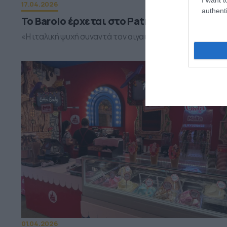
17.04.2026
authenti
Το Barolo έρχεται στο Patmos Aktis
«Η ιταλική ψυχή συναντά τον αιγαιοπελαγίτικο ορίζοντ
01.04.2026