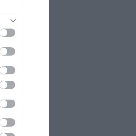
ρά
ων
ιο, με