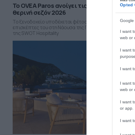
Το OVEA Paros ανοίγει τις πόρτες του τη
Opted 
θερινή σεζόν 2026
Google 
Το ξενοδοχείο υποδέχεται φέτος για πρώτη φορά του
επισκέπτες του στη Νάουσα της Πάρου, υπό τη διαχείρ
I want t
της SWOT Hospitality
web or d
I want t
purpose
I want 
I want t
web or d
I want t
or app.
I want t
I want t