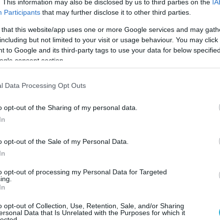
. This information may also be disclosed by us to third parties on the
IA
«Στην Ελλάδα ο ΦΠΑ δεν μπορεί να μειωθεί αρκετά»
Participants
that may further disclose it to other third parties.
σημείωσε ο κ. Γεράσιμος Θωμάς, Γενικός Διευθυντής
 that this website/app uses one or more Google services and may gath
Φορολογίας και Τελωνειακής Ένωσης (DG TAXUD) στ
Οικονομικό Φόρουμ των Δελφών
including but not limited to your visit or usage behaviour. You may click 
ες
 to Google and its third-party tags to use your data for below specifi
ogle consent section.
l Data Processing Opt Outs
o opt-out of the Sharing of my personal data.
In
o opt-out of the Sale of my Personal Data.
In
to opt-out of processing my Personal Data for Targeted
ing.
In
o opt-out of Collection, Use, Retention, Sale, and/or Sharing
17.04.2026
ersonal Data that Is Unrelated with the Purposes for which it
lected.