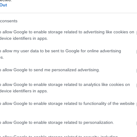
Η Ελλάδα προβάλλεται στην ιταλική αγο
Out
ως premium προορισμός κρουαζιέρας
consents
ς
Κύριος άξονας των εκδηλώσεων ήταν η προώθηση τ
ιση
δρομολογίων της MSC Cruises στην Ανατολική Μεσόγε
o allow Google to enable storage related to advertising like cookies on
επίκεντρο τους ελληνικούς προορισμούς
evice identifiers in apps.
o allow my user data to be sent to Google for online advertising
s.
to allow Google to send me personalized advertising.
o allow Google to enable storage related to analytics like cookies on
evice identifiers in apps.
o allow Google to enable storage related to functionality of the website
o allow Google to enable storage related to personalization.
o allow Google to enable storage related to security, including