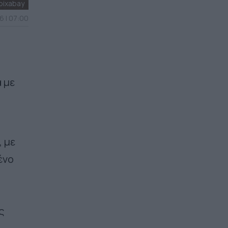
pixabay
6 | 07:00
 με
, με
ένο
ς