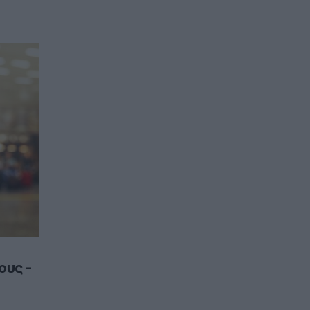
ους –