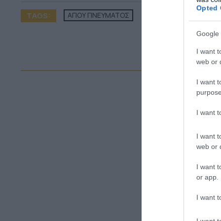
Opted 
TAGS:
ΑΓΙΟΥ ΠΝΕΥΜΑΤΟΣ
Google 
ΠΕΡ
I want t
web or d
I want t
purpose
I want 
I want t
web or d
I want t
or app.
I want t
I want t