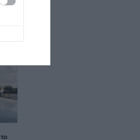
ν
ουν
 το