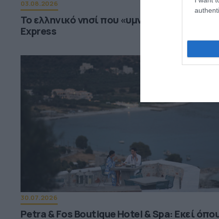
03.08.2026
authenti
Το ελληνικό νησί που «υμνεί» η βρετανική
Express
30.07.2026
Petra & Fos Boutique Hotel & Spa: Εκεί όπου