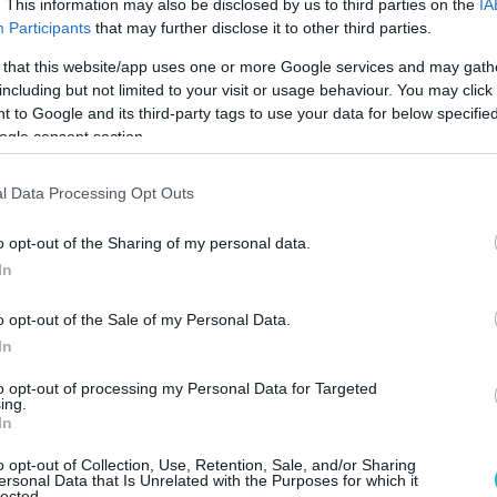
επιλογής για σύντομες αποδράσεις.
. This information may also be disclosed by us to third parties on the
IA
Participants
that may further disclose it to other third parties.
Ρώμη και το Παρίσι παραμένουν σταθερά ψηλά στ
 that this website/app uses one or more Google services and may gath
including but not limited to your visit or usage behaviour. You may click 
τών, καταλαμβάνοντας τη δεύτερη και την τρίτ
 to Google and its third-party tags to use your data for below specifi
ς μειώσεις 3% και 2%. Την ίδια ώρα, η Βουδαπέσ
ogle consent section.
ιο ανερχόμενους προορισμούς του εξωτερικού, 
l Data Processing Opt Outs
ο καταγράφει και η Κωνσταντινούπολη, η οποία
λάνο, στην έκτη θέση, κινείται επίσης ανοδικά, 
o opt-out of the Sharing of my personal data.
In
, παρότι παραμένει μέσα στους δέκα
ταγράφει τη μεγαλύτερη πτώση, με τις
o opt-out of the Sale of my Personal Data.
In
5% σε σχέση με πέρυσι.
to opt-out of processing my Personal Data for Targeted
ing.
In
Google News
και μάθετε πρώτοι όλες τις ειδήσει
o opt-out of Collection, Use, Retention, Sale, and/or Sharing
ersonal Data that Is Unrelated with the Purposes for which it
lected.