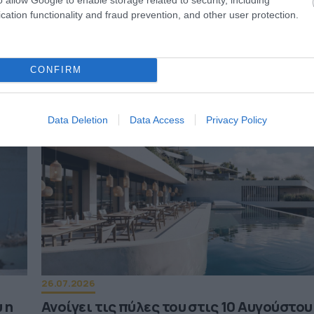
31.07.2026
cation functionality and fraud prevention, and other user protection.
Η ανατροπή στις προτιμήσεις των ξένω
ταξιδιωτών: Ποια ελληνικά νησιά κερδίζ
έδαφος
CONFIRM
Data Deletion
Data Access
Privacy Policy
26.07.2026
 η
Ανοίγει τις πύλες του στις 10 Αυγούστου