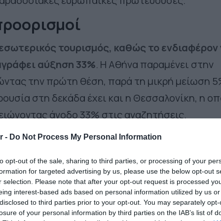
 παραδοσιακές ευρωπαϊκές πρωτεύουσες.
προορισμοί
 εσωτερικός τουρισμός, καθώς το ενδιαφέρον 
αγράφει αύξηση 33%
. Η Αθήνα παραμένει στην
ντας την πρώτη θέση, παρά τη μικρή μείωση 
ρουσία στη δεκάδα έχει και η Θεσσαλονίκη, η οπ
μειώνοντας άνοδο 33% στις αναζητήσεις.
τους
δέκα δημοφιλέστερους προορισμούς
r -
Do Not Process My Personal Information
βρίσκεται στην όγδοη θέση, με εντυπωσιακή άν
to opt-out of the sale, sharing to third parties, or processing of your per
αυτή αποτυπώνει τη στροφή αρκετών ταξιδιωτώ
formation for targeted advertising by us, please use the below opt-out s
r selection. Please note that after your opt-out request is processed y
 εύκολα προσβάσιμες αποδράσεις εντός Ελλάδας.
eing interest-based ads based on personal information utilized by us or
disclosed to third parties prior to your opt-out. You may separately opt-
 Χανίων, με αύξηση 13%, επιβεβαιώνοντας τη
losure of your personal information by third parties on the IAB’s list of