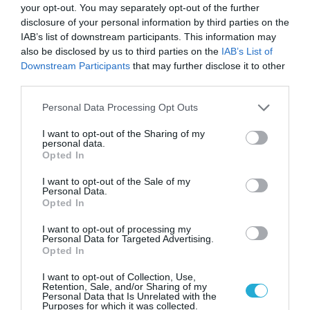
your opt-out. You may separately opt-out of the further
Το ελληνικό νησί που «υμνεί» η βρετανική
disclosure of your personal information by third parties on the
Express
IAB’s list of downstream participants. This information may
also be disclosed by us to third parties on the
IAB’s List of
Downstream Participants
that may further disclose it to other
third parties.
Please note that this website/app uses one or more Google
Personal Data Processing Opt Outs
services and may gather and store information including but
not limited to your visit or usage behaviour. You may click to
I want to opt-out of the Sharing of my
personal data.
grant or deny consent to Google and its third-party tags to
Opted In
use your data for below specified purposes in below Google
consent section.
I want to opt-out of the Sale of my
Personal Data.
Opted In
I want to opt-out of processing my
31.07.2026
Personal Data for Targeted Advertising.
Opted In
Η ανατροπή στις προτιμήσεις των ξένων
ταξιδιωτών: Ποια ελληνικά νησιά κερδίζουν
I want to opt-out of Collection, Use,
έδαφος
Retention, Sale, and/or Sharing of my
Personal Data that Is Unrelated with the
Purposes for which it was collected.