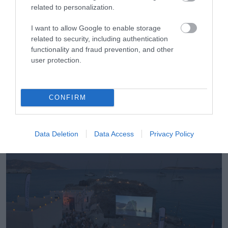
related to personalization.
I want to allow Google to enable storage
related to security, including authentication
functionality and fraud prevention, and other
user protection.
26.07.2026
Ανοίγει τις πύλες του στις 10 Αυγούστου το
CONFIRM
Nírema Hotel & Spa Samos – MGallery
Collection
Data Deletion
Data Access
Privacy Policy