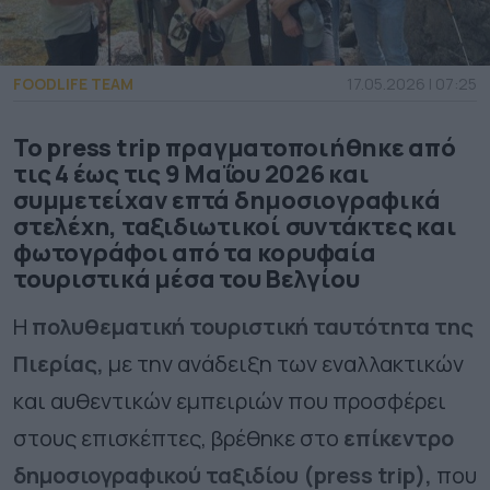
FOODLIFE TEAM
17.05.2026 | 07:25
Το press trip πραγματοποιήθηκε από
τις 4 έως τις 9 Μαΐου 2026 και
συμμετείχαν επτά δημοσιογραφικά
στελέχη, ταξιδιωτικοί συντάκτες και
φωτογράφοι από τα κορυφαία
τουριστικά μέσα του Βελγίου
Η
πολυθεματική τουριστική ταυτότητα της
Πιερίας,
με την ανάδειξη των εναλλακτικών
και αυθεντικών εμπειριών που προσφέρει
στους επισκέπτες, βρέθηκε στο
επίκεντρο
δημοσιογραφικού ταξιδίου (press trip),
που