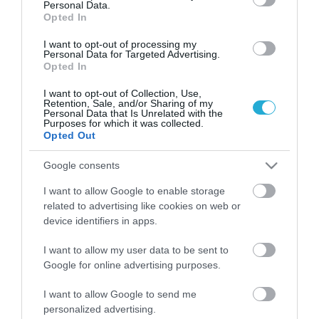
σκόνη. Μόνο μισό κουταλάκι του γλυκού είναι
Personal Data.
Opted In
απαραίτητο για να παρασκευαστεί ένα
I want to opt-out of processing my
φλιτζάνι matcha. Δεδομένου ότι η σκόνη
Personal Data for Targeted Advertising.
Opted In
matcha αναδεύεται απευθείας σε νερό ή
I want to opt-out of Collection, Use,
γάλα (σε αντίθεση με το στραγγισμένο μέσα
Retention, Sale, and/or Sharing of my
Personal Data that Is Unrelated with the
Purposes for which it was collected.
από ένα φακελάκι τσαγιού), η γεύση της είναι
Opted Out
πιο ισχυρή από τα παραδοσιακά τσάι.
Google consents
Ποια είναι τα οφέλη για την υγεία του
I want to allow Google to enable storage
related to advertising like cookies on web or
matcha;
device identifiers in apps.
Το Matcha μπορεί να υπερηφανεύεται για μια
I want to allow my user data to be sent to
Google for online advertising purposes.
σειρά από αποδεδειγμένα οφέλη για την
υγεία. Για αρχή, το matcha περιέχει υψηλά
I want to allow Google to send me
personalized advertising.