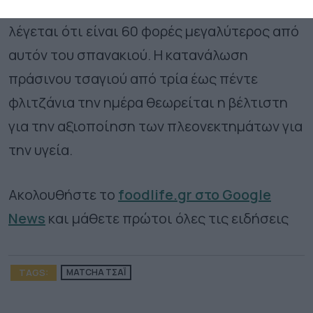
συστατικά που καταπολεμούν τον καρκίνο)
λέγεται ότι είναι 60 φορές μεγαλύτερος από
αυτόν του σπανακιού. Η κατανάλωση
πράσινου τσαγιού από τρία έως πέντε
φλιτζάνια την ημέρα θεωρείται η βέλτιστη
για την αξιοποίηση των πλεονεκτημάτων για
την υγεία.
Ακολουθήστε το
foodlife.gr στο Google
News
και μάθετε πρώτοι όλες τις ειδήσεις
TAGS:
MATCHA ΤΣΑΪ