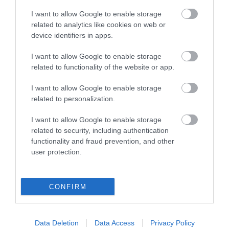
επίπεδα L-Theanine, ένα αμινοξύ που
I want to allow Google to enable storage
εξισορροπεί την περιεκτικότητα σε καφεΐνη
related to analytics like cookies on web or
του τσαγιού (η οποία μπορεί να ισούται με
device identifiers in apps.
περίπου τη μισή καφεΐνη σε ισοδύναμη
I want to allow Google to enable storage
related to functionality of the website or app.
ποσότητα καφέ). Αυτό μπορεί να βοηθήσει
στη μείωση του άγχους προκαλώντας ηρεμία
I want to allow Google to enable storage
related to personalization.
χωρίς νωθρότητα. Η L-Theanine είναι
I want to allow Google to enable storage
επίσης υγιής για τον εγκέφαλό σας,
related to security, including authentication
προάγοντας αυξημένα επίπεδα εστίασης και
functionality and fraud prevention, and other
user protection.
συγκέντρωσης.
Το Matcha έχει επίσης εξαιρετικά υψηλή
CONFIRM
περιεκτικότητα σε αντιοξειδωτικά. Ο
αριθμός πολυφαινολών του (μικροθρεπτικά
Data Deletion
Data Access
Privacy Policy