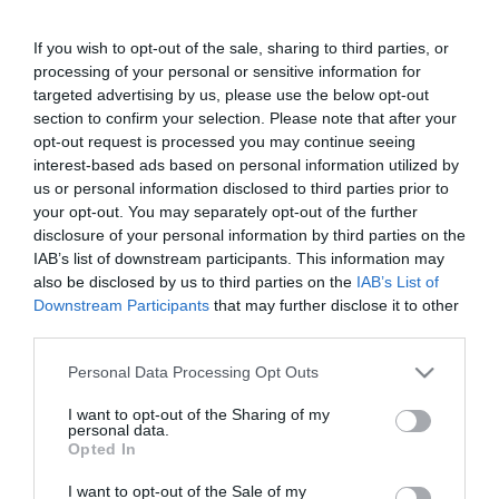
από τη δυναστεία Τανγκ της Κίνας (618-907),
If you wish to opt-out of the sale, sharing to third parties, or
αν και το matcha εκτιμήθηκε ιδιαίτερα από
processing of your personal or sensitive information for
τα μοναστήρια Ζεν της Ιαπωνίας και τις
targeted advertising by us, please use the below opt-out
section to confirm your selection. Please note that after your
κοινωνικές ελίτ κατά τον δέκατο τέταρτο
opt-out request is processed you may continue seeing
interest-based ads based on personal information utilized by
έως τον δέκατο έκτο αιώνα.
us or personal information disclosed to third parties prior to
your opt-out. You may separately opt-out of the further
Πώς φτιάχνεται το matcha;
disclosure of your personal information by third parties on the
IAB’s list of downstream participants. This information may
Ολόκληρα φύλλα τσαγιού (μετά τη σκιασμένη
also be disclosed by us to third parties on the
IAB’s List of
Downstream Participants
that may further disclose it to other
διαδικασία ανάπτυξης) διαλέγονται
third parties.
προσεκτικά με το χέρι και απλώνονται για να
Please note that this website/app uses one or more Google
Personal Data Processing Opt Outs
services and may gather and store information including but
στεγνώσουν. Μόλις επιτευχθεί αυτό, οι
not limited to your visit or usage behaviour. You may click to
I want to opt-out of the Sharing of my
personal data.
μίσχοι και οι φλέβες αφαιρούνται προτού το
grant or deny consent to Google and its third-party tags to
Opted In
use your data for below specified purposes in below Google
υπόλοιπο φύλλο να λιθοτριφθεί σε λεπτή
consent section.
I want to opt-out of the Sale of my