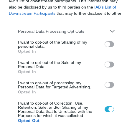
IAB’s list of downstream participants. This information may
αλληλεπίδρασή τους καθώς μαγειρεύονται.
also be disclosed by us to third parties on the
IAB’s List of
Downstream Participants
that may further disclose it to other
«Αυτή η μελέτη δείχνει ότι τόσο τα λαχανικά
third parties.
όσο και το κοτόπουλο μειώνουν τη φλεγμονή
Please note that this website/app uses one or more Google
Personal Data Processing Opt Outs
services and may gather and store information including but
και πιθανώς ακόμη και σκοτώνουν τον ιό»,
not limited to your visit or usage behaviour. You may click to
I want to opt-out of the Sharing of my
λέει ο Purvi Parikh, MD, πιστοποιημένος
personal data.
grant or deny consent to Google and its third-party tags to
Opted In
use your data for below specified purposes in below Google
αλλεργιολόγος και ανοσολόγος στο Δίκτυο
consent section.
I want to opt-out of the Sale of my
Αλλεργιών και Άσθματος και της Ιατρικής
Personal Data.
Opted In
Σχολής του Πανεπιστημίου της Νέας Υόρκης
I want to opt-out of processing my
στη Νέα Υόρκη.
Personal Data for Targeted Advertising.
Opted In
Ταυτόχρονα, μερικά από τα οφέλη ενός μπολ
I want to opt-out of Collection, Use,
Retention, Sale, and/or Sharing of my
σούπας στον ατμό έχουν να κάνουν με αυτό
Personal Data that Is Unrelated with the
Purposes for which it was collected.
Opted Out
που εισπνέετε. Η θερμότητα και ο ατμός