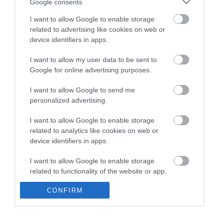
βοηθούν στη βλέννα και τη συμφόρηση και
Google consents
έχουν καταπραϋντική επίδραση στον
I want to allow Google to enable storage
related to advertising like cookies on web or
πονόλαιμο. Είναι σημαντικό επίσης να
device identifiers in apps.
παραμένεις ενυδατωμένος αφού η
I want to allow my user data to be sent to
αφυδάτωση επηρεάζει την ικανότητά σου να
Google for online advertising purposes.
καταπολεμάς τις λοιμώξεις. Εκτός από τα
I want to allow Google to send me
υγρά που είναι αναγκαίο να πίνουμε, μια
personalized advertising.
σούπα προσφέρει επίσης την ενυδάτωση
I want to allow Google to enable storage
related to analytics like cookies on web or
που χρειάζεται ο οργανισμός.
device identifiers in apps.
Σκεφτείτε την κοτόσουπα ως μια
I want to allow Google to enable storage
related to functionality of the website or app.
υποστηρικτική φροντίδα που μπορεί να σε
κάνει να αισθανθείς λίγο καλύτερα ενώ το
CONFIRM
I want to allow Google to enable storage
related to personalization.
σώμα σου καταπολεμά τον ιό, όχι σαν την