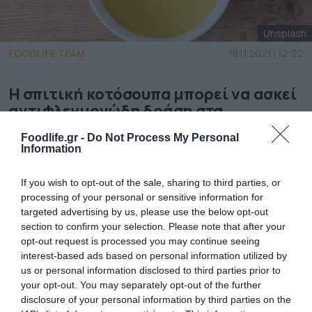
Unsplash
FOODLIFE TEAM
18.11.2021 | 12:22
Η σπιτική κοτόσουπα μπορεί να ασκεί
αντιφλεγμονώδη δράση στα
ουδετερόφιλα, τα λευκά αιμοσφαίρια
Foodlife.gr -
Do Not Process My Personal
που ανταποκρίνονται στη μόλυνση,
Information
σύμφωνα με μια διάσημη πλέον
μελέτη που δημοσιεύτηκε στο
If you wish to opt-out of the sale, sharing to third parties, or
περιοδικό CHEST το 2000.
processing of your personal or sensitive information for
targeted advertising by us, please use the below opt-out
Αυτό, με τη σειρά του, μπορεί να βοηθήσει
section to confirm your selection. Please note that after your
opt-out request is processed you may continue seeing
στην ανακούφιση των συμπτωμάτων του
interest-based ads based on personal information utilized by
κρυολογήματος.
us or personal information disclosed to third parties prior to
your opt-out. You may separately opt-out of the further
disclosure of your personal information by third parties on the
Όλα σχετίζονται με τα συστατικά και την