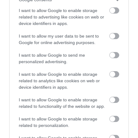
ενώσεις που συνδέονται με χαμηλότερες
I want to allow Google to enable storage
πιθανότητες παχυσαρκίας. Το βούτυρο
related to advertising like cookies on web or
device identifiers in apps.
μπορεί επίσης να είναι μέρος μιας δίαιτας
χαμηλής περιεκτικότητας σε υδατάνθρακες,
I want to allow my user data to be sent to
Google for online advertising purposes.
η οποία μπορεί να βοηθήσει τους
I want to allow Google to send me
ανθρώπους να διατηρήσουν καλύτερα το
personalized advertising.
βάρος τους ή να χάσουν βάρος πιο γρήγορα
I want to allow Google to enable storage
από ό,τι θα έκαναν με μια δίαιτα χαμηλής
related to analytics like cookies on web or
device identifiers in apps.
περιεκτικότητας σε λιπαρά.
I want to allow Google to enable storage
Το βούτυρο έχει και άλλα οφέλη για την
related to functionality of the website or app.
υγεία:
I want to allow Google to enable storage
related to personalization.
Μπορεί να σας βοηθήσει να μειώσετε τις