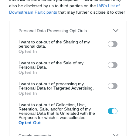
also be disclosed by us to third parties on the
IAB’s List of
ζάχαρης και πρωτεΐνης
Downstream Participants
that may further disclose it to other
third parties.
Το βούτυρο είναι πηγή:
Please note that this website/app uses one or more Google
Personal Data Processing Opt Outs
services and may gather and store information including but
Βιταμίνη Α
not limited to your visit or usage behaviour. You may click to
I want to opt-out of the Sharing of my
personal data.
Βιταμίνη D
grant or deny consent to Google and its third-party tags to
Opted In
use your data for below specified purposes in below Google
Βιταμίνη Ε
consent section.
I want to opt-out of the Sale of my
Personal Data.
Ασβέστιο
Opted In
Πιθανά οφέλη για την υγεία του βουτύρου
I want to opt-out of processing my
Personal Data for Targeted Advertising.
Opted In
Με μέτρο, το βούτυρο μπορεί να είναι ένα
I want to opt-out of Collection, Use,
υγιεινό μέρος της διατροφής σας. Είναι
Retention, Sale, and/or Sharing of my
Personal Data that Is Unrelated with the
Purposes for which it was collected.
πλούσιο σε θρεπτικά συστατικά όπως το
Opted Out
ασβέστιο που χτίζει τα οστά και περιέχει
Google consents