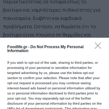
περιεκτικότητας σε λιπαρά όπως το
βούτυρο και χαμηλότερες πιθανότητες για
παχυσαρκία, διαβήτη και καρδιακά
προβλήματα. Ωστόσο, να θυμάστε ότι το
βούτυρο είναι πλούσιο σε θερμίδες και
κορεσμένα λιπαρά. Οι επιστήμονες έχουν
Foodlife.gr -
Do Not Process My Personal
συζητήσει τα οφέλη του βουτύρου στην
Information
υγεία εδώ και δεκαετίες.
If you wish to opt-out of the sale, sharing to third parties, or
processing of your personal or sensitive information for
Μια κουταλιά της σούπας ανάλατο
targeted advertising by us, please use the below opt-out
section to confirm your selection. Please note that after your
βούτυρο περιέχει:
opt-out request is processed you may continue seeing
interest-based ads based on personal information utilized by
102 θερμίδες
us or personal information disclosed to third parties prior to
your opt-out. You may separately opt-out of the further
12 γραμμάρια λίπους
disclosure of your personal information by third parties on the
0 γραμμάρια υδατανθράκων, φυτικών ινών,
IAB’s list of downstream participants. This information may