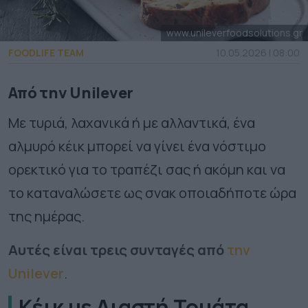
www.unileverfoodsolutions.gr
FOODLIFE TEAM
10.05.2026 | 08:00
Από την Unilever
Με τυριά, λαχανικά ή με αλλαντικά, ένα
αλμυρό κέικ μπορεί να γίνει ένα νόστιμο
ορεκτικό για το τραπέζι σας ή ακόμη και να
το καταναλώσετε ως σνακ οποιαδήποτε ώρα
της ημέρας.
Αυτές είναι τρεις συνταγές από
την
Unilever
.
Κέικ με Λιαστή Τομάτα