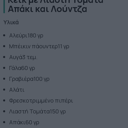
Απάκι και Λούντζα
Υλικά
Αλεύρι
180 γρ
Μπέικιν πάουντερ
11 γρ
Αυγά
3 τεμ.
Γάλα
60 γρ
Γραβιέρα
100 γρ
Αλάτι
Φρεσκοτριμμένο πιπέρι
Λιαστή Τομάτα
150 γρ
Απάκι
60 γρ