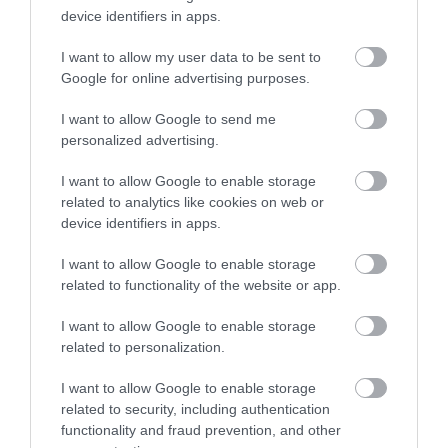
τοποθετούμε το μείγμα, αφήνουμε να
device identifiers in apps.
ξεκουραστεί για 20 λεπτά και ψήνουμε στους
I want to allow my user data to be sent to
180
°
για 45-50 λεπτά.
Google for online advertising purposes.
*Μπορούμε να το συνοδεύσουμε με πράσινα
I want to allow Google to send me
personalized advertising.
φυλλώματα αρωματισμένα με Dressing
I want to allow Google to enable storage
Βαλσάμικο
related to analytics like cookies on web or
device identifiers in apps.
Ακολουθήστε το
foodlife.gr στο Google
I want to allow Google to enable storage
News
και μάθετε πρώτοι όλες τις ειδήσεις
related to functionality of the website or app.
I want to allow Google to enable storage
related to personalization.
TAGS:
ΚΕΙΚ
I want to allow Google to enable storage
related to security, including authentication
functionality and fraud prevention, and other
ΠΕΡΙΣΣΟΤΕΡA