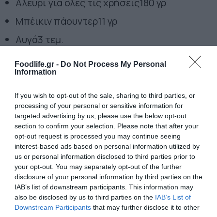
Αλεύρι για όλες τις χρήσεις
180 γρ
Μπέικιν πάουντερ
11 γρ
Αυγά
3 τεμ.
Γάλα
60 γρ
Foodlife.gr -
Do Not Process My Personal
Information
Γραβιέρα
100 γρ
Αλάτι
If you wish to opt-out of the sale, sharing to third parties, or
processing of your personal or sensitive information for
Φρεσκοτριμμένο πιπέρι
targeted advertising by us, please use the below opt-out
section to confirm your selection. Please note that after your
Μαύρες Ελιές
120 γρ
opt-out request is processed you may continue seeing
interest-based ads based on personal information utilized by
Τομάτα
120 γρ
us or personal information disclosed to third parties prior to
Δεντρολίβανο ψιλοκομμένο
10 γρ
your opt-out. You may separately opt-out of the further
disclosure of your personal information by third parties on the
Ελαιόλαδο
60 ml
IAB’s list of downstream participants. This information may
also be disclosed by us to third parties on the
IAB’s List of
Εκτέλεση
Downstream Participants
that may further disclose it to other