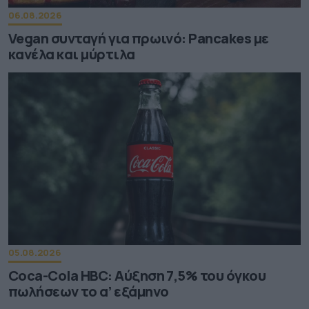
06.08.2026
Vegan συνταγή για πρωινό: Pancakes με
κανέλα και μύρτιλα
05.08.2026
Coca-Cola HBC: Aύξηση 7,5% του όγκου
πωλήσεων το α’ εξάμηνο