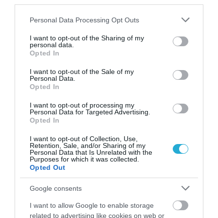
third parties.
Κοσκινίζουμε το αλεύρι μαζί με το μπέικιν
Please note that this website/app uses one or more Google
Personal Data Processing Opt Outs
services and may gather and store information including but
πάουντερ και σε μια μπασίνα χτυπάμε τα
not limited to your visit or usage behaviour. You may click to
I want to opt-out of the Sharing of my
personal data.
αυγά, το γάλα, το ελαιόλαδο και καρυκεύουμε
grant or deny consent to Google and its third-party tags to
Opted In
use your data for below specified purposes in below Google
με αλάτι και φρεσκοτριμμένο πιπέρι.
consent section.
I want to opt-out of the Sale of my
Personal Data.
Opted In
Στη συνέχεια, προσθέτουμε το αλεύρι και
ομογενοποιούμε. Τέλος, προσθέτουμε τη
I want to opt-out of processing my
Personal Data for Targeted Advertising.
γραβιέρα και συνεχίζουμε το ανακάτεμα,
Opted In
μέχρι να έχουμε λείο μείγμα.
I want to opt-out of Collection, Use,
Retention, Sale, and/or Sharing of my
Personal Data that Is Unrelated with the
Purposes for which it was collected.
Προσθέτουμε της ελιές κομμένες καρέ την
Opted Out
τομάτα και αρωματίζουμε με δεντρολίβανο.
Google consents
Σεμιζάρουμε τη φόρμα του κέικ,
I want to allow Google to enable storage
related to advertising like cookies on web or