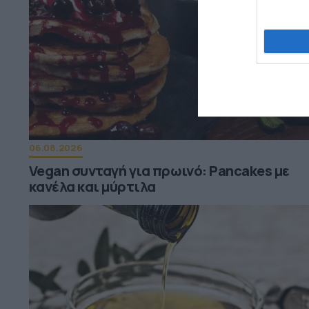
06.08.2026
Vegan συνταγή για πρωινό: Pancakes με
κανέλα και μύρτιλα