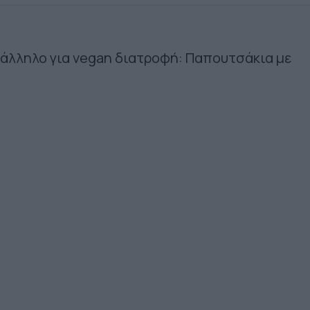
τάλληλο για vegan διατροφή: Παπουτσάκια με