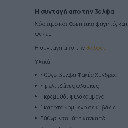
Η συνταγή από την 3αλφα
Νόστιμο και θρεπτικό φαγητό, κα
φακές,
Η συνταγή από την
3αλφα.
Υλικά
400γρ. 3αλφα Φακές Χονδρές
4 μελιτζάνες φλάσκες
1 κρεμμύδι ψιλοκομμένο
1 καρότο κομμένο σε κυβάκια
300γρ. ντομάτα κονκασέ