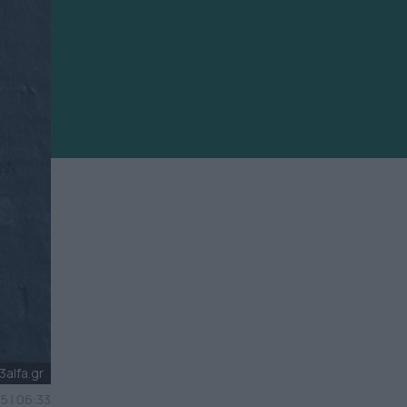
alfa.gr
5 | 06:33