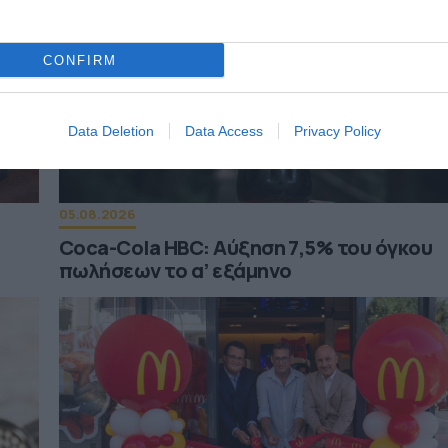
CONFIRM
Data Deletion
Data Access
Privacy Policy
05.08.2026
Coca-Cola HBC: Aύξηση 7,5% του όγκου
πωλήσεων το α’ εξάμηνο