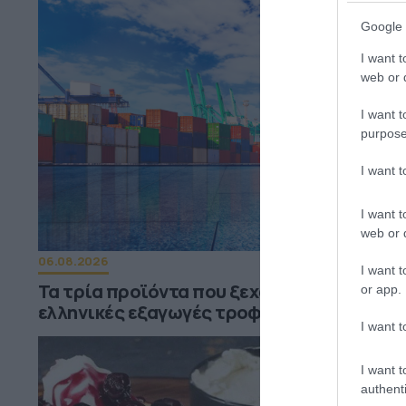
Google 
I want t
web or d
I want t
purpose
I want 
I want t
web or d
06.08.2026
I want t
Τα τρία προϊόντα που ξεχωρίζουν στις
or app.
ελληνικές εξαγωγές τροφίμων
I want t
I want t
authenti