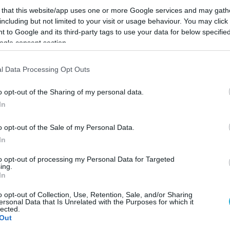
 that this website/app uses one or more Google services and may gath
αι γεμίζουμε με τις φακές και τη σάλτσα τους. 
including but not limited to your visit or usage behaviour. You may click 
 to Google and its third-party tags to use your data for below specifi
επτά.
ogle consent section.
λίζουμε με τον ψιλοκομμένο μαϊντανό και
l Data Processing Opt Outs
o opt-out of the Sharing of my personal data.
In
Google News
και μάθετε πρώτοι όλες τις ειδήσει
o opt-out of the Sale of my Personal Data.
In
to opt-out of processing my Personal Data for Targeted
ing.
In
o opt-out of Collection, Use, Retention, Sale, and/or Sharing
ΙΣΣΟΤΕΡA
ersonal Data that Is Unrelated with the Purposes for which it
lected.
Out