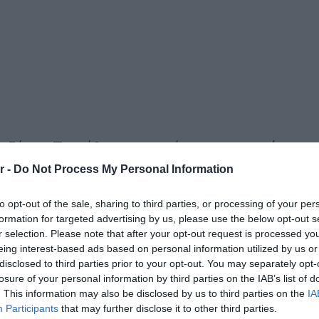
τζάνες. Τις κόβουμε στη μέση, τις χαρακώνουμε
ς βάζουμε σε προθερμασμένο φούρνο για 30 λεπτ
r -
Do Not Process My Personal Information
ώσουν και να ροδίσουν ελαφρά.
to opt-out of the sale, sharing to third parties, or processing of your per
formation for targeted advertising by us, please use the below opt-out s
μαλακώσουν αλλά να παραμείνουν al dente. Τις
r selection. Please note that after your opt-out request is processed y
eing interest-based ads based on personal information utilized by us or
disclosed to third parties prior to your opt-out. You may separately opt-
losure of your personal information by third parties on the IAB’s list of
 το κρεμμύδι και το καρότο. Προσθέτουμε τη
. This information may also be disclosed by us to third parties on the
IA
Participants
that may further disclose it to other third parties.
ρώνουμε και μαγειρεύουμε για 10 λεπτά.