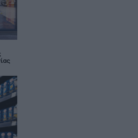
ς
γίας