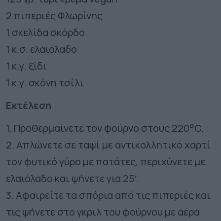
2 πιπεριές Φλωρίνης
1 σκελίδα σκόρδο
1 κ.σ. ελαιόλαδο
1 κ.γ. ξίδι
1 κ.γ. σκόνη τσίλι
Εκτέλεση
1. Προθερμαίνετε τον φούρνο στους 220°C.
2. Απλώνετε σε ταψί με αντικολλητικό χαρτί
τον φυτικό γύρο με πατάτες, περιχύνετε με
ελαιόλαδο και ψήνετε για 25′.
3. Αφαιρείτε τα σπόρια από τις πιπεριές και
τις ψήνετε στο γκριλ του φούρνου με αέρα