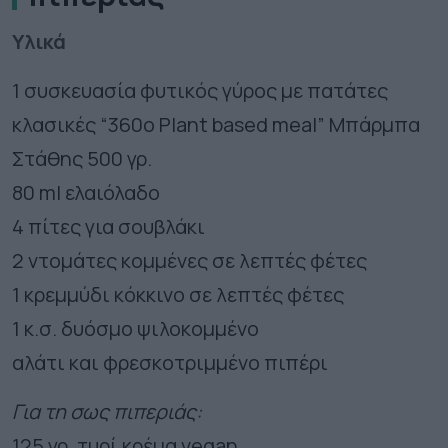
Υλικά
1 συσκευασία φυτικός γύρος με πατάτες
κλασικές “360ο Plant based meal” Μπάρμπα
Στάθης 500 γρ.
80 ml ελαιόλαδο
4 πίτες για σουβλάκι
2 ντομάτες κομμένες σε λεπτές φέτες
1 κρεμμύδι κόκκινο σε λεπτές φέτες
1 κ.σ. δυόσμο ψιλοκομμένο
αλάτι και φρεσκοτριμμένο πιπέρι
Για τη σως πιπεριάς:
125 γρ. τυρί κρέμα vegan