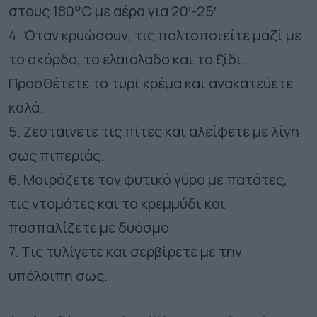
στους 180°C με αέρα για 20′-25′.
4. Όταν κρυώσουν, τις πολτοποιείτε μαζί με
το σκόρδο, το ελαιόλαδο και το ξίδι.
Προσθέτετε το τυρί κρέμα και ανακατεύετε
καλά.
5. Ζεσταίνετε τις πίτες και αλείφετε με λίγη
σως πιπεριάς.
6. Μοιράζετε τον φυτικό γύρο με πατάτες,
τις ντομάτες και το κρεμμύδι και
πασπαλίζετε με δυόσμο.
7. Τις τυλίγετε και σερβίρετε με την
υπόλοιπη σως.