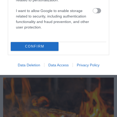
I want to allow Google to enable storage
related to security, including authentication
functionality and fraud prevention, and other
user protection.
CONFIRM
08.08.2026
Συνταγή: Πώς θα φτιάξετε σπιτικά bao buns
Data Deletion
Data Access
Privacy Policy
με γαρίδες