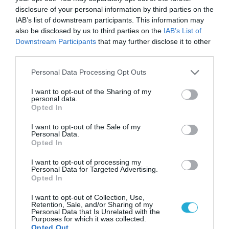
disclosure of your personal information by third parties on the
IAB’s list of downstream participants. This information may
08.08.2026
also be disclosed by us to third parties on the
IAB’s List of
Downstream Participants
that may further disclose it to other
ΕΛΓΕΚΑ: Προληπτική ανάκληση μαρμελάδας
third parties.
– Κίνδυνος θραύσης στη γυάλινη
συσκευασία
Please note that this website/app uses one or more Google
Personal Data Processing Opt Outs
services and may gather and store information including but
not limited to your visit or usage behaviour. You may click to
I want to opt-out of the Sharing of my
personal data.
grant or deny consent to Google and its third-party tags to
Opted In
use your data for below specified purposes in below Google
consent section.
I want to opt-out of the Sale of my
Personal Data.
Opted In
I want to opt-out of processing my
Personal Data for Targeted Advertising.
Opted In
I want to opt-out of Collection, Use,
Retention, Sale, and/or Sharing of my
Personal Data that Is Unrelated with the
08.08.2026
Purposes for which it was collected.
Opted Out