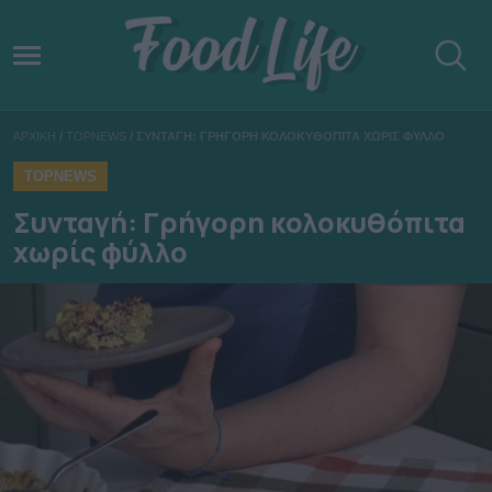
ΑΡΧΙΚΗ
/
TOPNEWS
/
ΣΥΝΤΑΓΗ: ΓΡΗΓΟΡΗ ΚΟΛΟΚΥΘΟΠΙΤΑ ΧΩΡΙΣ ΦΥΛΛΟ
TOPNEWS
Συνταγή: Γρήγορη κολοκυθόπιτα
χωρίς φύλλο