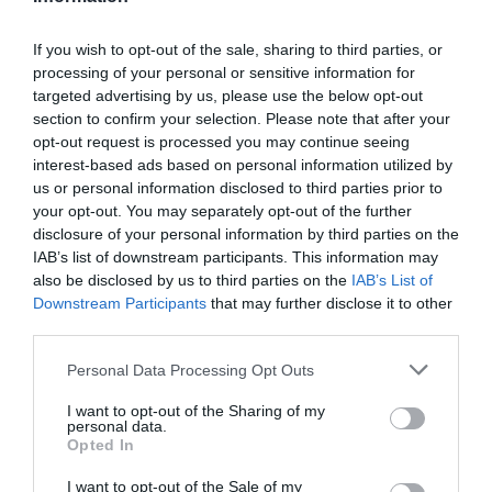
News
και μάθετε πρώτοι όλες τις ειδήσεις
If you wish to opt-out of the sale, sharing to third parties, or
processing of your personal or sensitive information for
TAGS:
ΣΥΝΤΑΓΗ
targeted advertising by us, please use the below opt-out
section to confirm your selection. Please note that after your
opt-out request is processed you may continue seeing
interest-based ads based on personal information utilized by
ΠΕΡΙΣΣΟΤΕΡA
us or personal information disclosed to third parties prior to
your opt-out. You may separately opt-out of the further
disclosure of your personal information by third parties on the
IAB’s list of downstream participants. This information may
also be disclosed by us to third parties on the
IAB’s List of
Downstream Participants
that may further disclose it to other
third parties.
Please note that this website/app uses one or more Google
Personal Data Processing Opt Outs
services and may gather and store information including but
not limited to your visit or usage behaviour. You may click to
I want to opt-out of the Sharing of my
personal data.
grant or deny consent to Google and its third-party tags to
Opted In
use your data for below specified purposes in below Google
consent section.
I want to opt-out of the Sale of my