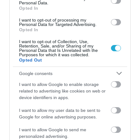
Personal Data.
08.08.2026
Opted In
Νέο άλμα στις διεθνείς τιμές των τροφίμων
I want to opt-out of processing my
– Σε υψηλό τριετίας
Personal Data for Targeted Advertising.
Opted In
I want to opt-out of Collection, Use,
Retention, Sale, and/or Sharing of my
Personal Data that Is Unrelated with the
Purposes for which it was collected.
Opted Out
Google consents
I want to allow Google to enable storage
related to advertising like cookies on web or
device identifiers in apps.
I want to allow my user data to be sent to
08.08.2026
Google for online advertising purposes.
Οι τουρίστες «ψηφίζουν» Ελλάδα και μετά
I want to allow Google to send me
το καλοκαίρι
personalized advertising.