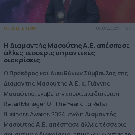
FOODLIFE TEAM
03.07.2025 | 11:06
Η Διαμαντής Μασούτης Α.Ε. απέσπασε
άλλες τέσσερις σημαντικές
διακρίσεις
Ο
Πρόεδρος και Διευθύνων Σύμβουλος της
Διαμαντής Μασούτης Α.Ε, κ. Γιάννης
Μασούτης
, έλαβε την κορυφαία διάκριση
Retail Manager Of The Year στα Retail
Business Awards 2024, ενώ η
Διαμαντής
Μασούτης Α.Ε. απέσπασε άλλες τέσσερις
σημαντικές διακρίσεις,
επιβεβαιώνοντας τη