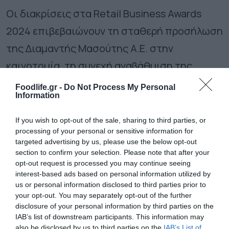
Οι διακρίσεις στα Retail Business Awards
2024 επιβεβαιώνουν τη σταθερή προσήλωση
της Διαμαντής Μασούτης Α.Ε. στην
καινοτομία, τη συνεχή αναβάθμιση της
εμπειρίας των καταναλωτών, τη βιώσιμη
Foodlife.gr -
Do Not Process My Personal
Information
ανάπτυξη και την κοινωνική υπευθυνότητα,
με επίκεντρο πάντα τον άνθρωπο και τις
If you wish to opt-out of the sale, sharing to third parties, or
processing of your personal or sensitive information for
αξίες που υπηρετεί διαχρονικά η εταιρεία.
targeted advertising by us, please use the below opt-out
section to confirm your selection. Please note that after your
opt-out request is processed you may continue seeing
Ακολουθήστε το
foodlife.gr στο Google
interest-based ads based on personal information utilized by
News
και μάθετε πρώτοι όλες τις ειδήσεις
us or personal information disclosed to third parties prior to
your opt-out. You may separately opt-out of the further
disclosure of your personal information by third parties on the
IAB’s list of downstream participants. This information may
TAGS:
ΓΙΑΝΝΗΣ ΜΑΣΟΥΤΗΣ
also be disclosed by us to third parties on the
IAB’s List of