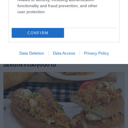
functionality and fraud prevention, and other
user protection.
CONFIRM
07.08.2026
Data Deletion
Data Access
Privacy Policy
Πώς αμείβονται όσοι εργαστούν τον
Δεκαπενταύγουστο