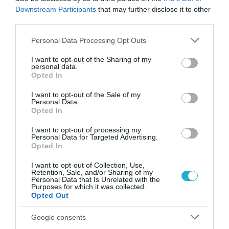
Downstream Participants
that may further disclose it to other
third parties.
ΠΕΡΙΣΣΟΤΕΡA
Please note that this website/app uses one or more Google
Personal Data Processing Opt Outs
services and may gather and store information including but
not limited to your visit or usage behaviour. You may click to
I want to opt-out of the Sharing of my
personal data.
grant or deny consent to Google and its third-party tags to
Opted In
use your data for below specified purposes in below Google
consent section.
I want to opt-out of the Sale of my
Personal Data.
Opted In
I want to opt-out of processing my
Personal Data for Targeted Advertising.
Opted In
I want to opt-out of Collection, Use,
Retention, Sale, and/or Sharing of my
Personal Data that Is Unrelated with the
Purposes for which it was collected.
07.08.2026
Opted Out
Παγκόσμια Ημέρα Μπύρας: Η ιστορία της
Google consents
μπύρας σε ένα ποτήρι