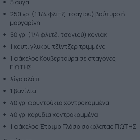
5 αυγά
250 γρ. (1 1/4 φλιτζ. τσαγιού) βούτυρο ή
μαργαρίνη
50 γρ. (1/4 φλιτζ. τσαγιού) κονιάκ
1 κουτ. γλυκού τζίντζερ τριμμένο
1 φάκελος Κουβερτούρα σε σταγόνες
ΓΙΩΤΗΣ
λίγο αλάτι
1 βανίλια
40 γρ. φουντούκια χοντροκομμένα
40 γρ. καρύδια χοντροκομμένα
1 φάκελος Έτοιμο Γλάσο σοκολάτας ΓΙΩΤΗΣ