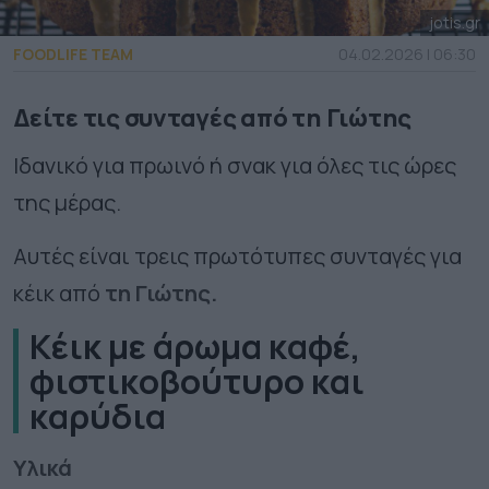
jotis.gr
FOODLIFE TEAM
04.02.2026 | 06:30
Δείτε τις συνταγές από τη Γιώτης
Ιδανικό για πρωινό ή σνακ για όλες τις ώρες
της μέρας.
Αυτές είναι τρεις πρωτότυπες συνταγές για
κέικ από
τη Γιώτης.
Κέικ με άρωμα καφέ,
φιστικοβούτυρο και
καρύδια
Υλικά