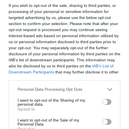
If you wish to opt-out of the sale, sharing to third parties, or
20 γρ. (3 κουτ. σούπας) βερίκοκα
processing of your personal or sensitive information for
ψιλοκομμένα
targeted advertising by us, please use the below opt-out
section to confirm your selection. Please note that after your
20 γρ. (3 κουτ. σούπας) σταφίδες μαύρες
opt-out request is processed you may continue seeing
interest-based ads based on personal information utilized by
20 γρ. (3 κουτ. σούπας) σταφίδες ξανθές
us or personal information disclosed to third parties prior to
your opt-out. You may separately opt-out of the further
20 γρ. (3 κουτ. σούπας) γκότζι μπέρι
disclosure of your personal information by third parties on the
IAB’s list of downstream participants. This information may
20 γρ. (3 κουτ. σούπας) φιστίκια Αιγίνης
also be disclosed by us to third parties on the
IAB’s List of
250 γρ. (2 φλιτζ. τσαγιού) Φαρίνα ΓΙΩΤΗΣ
Downstream Participants
that may further disclose it to other
third parties.
150 γρ. (3/4 φλιτζ. τσαγιού) βούτυρο
Please note that this website/app uses one or more Google
Personal Data Processing Opt Outs
200 γρ. (1 φλιτζ. τσαγιού) ζάχαρη
services and may gather and store information including but
not limited to your visit or usage behaviour. You may click to
I want to opt-out of the Sharing of my
3 αυγά
personal data.
grant or deny consent to Google and its third-party tags to
Opted In
use your data for below specified purposes in below Google
150 ml (3/4 φλιτζ. τσαγιού) γάλα
consent section.
I want to opt-out of the Sale of my
Personal Data.
Ξύσμα ενός πορτοκαλιού
Opted In