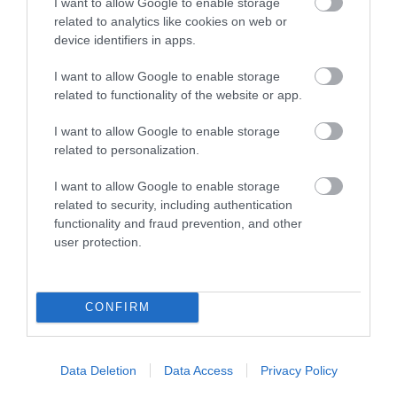
I want to allow Google to enable storage
related to analytics like cookies on web or
τα κάστανα και τα χτυπάτε στο μπλέντερ για
device identifiers in apps.
να ομογενοποιηθούν.
I want to allow Google to enable storage
related to functionality of the website or app.
Προσθέτετε τη Ζελατίνη ΓΙΩΤΗΣ και
ανακατεύετε.
I want to allow Google to enable storage
related to personalization.
Χτυπάτε το βούτυρο και ρίχνετε σιγά-σιγά τη
I want to allow Google to enable storage
ζάχαρη και ένα – ένα τα αυγά. Προσθέτετε
related to security, including authentication
functionality and fraud prevention, and other
διαδοχικά τη Φαρίνα ΓΙΩΤΗΣ με το γάλα και
user protection.
το ξύσμα πορτοκαλιού και ανακατεύετε
ελαφρώς.
CONFIRM
Βγάζετε το μίγμα από τον κάδο και ρίχνετε
όλα τα φρούτα, καθώς επίσης και τα
Data Deletion
Data Access
Privacy Policy