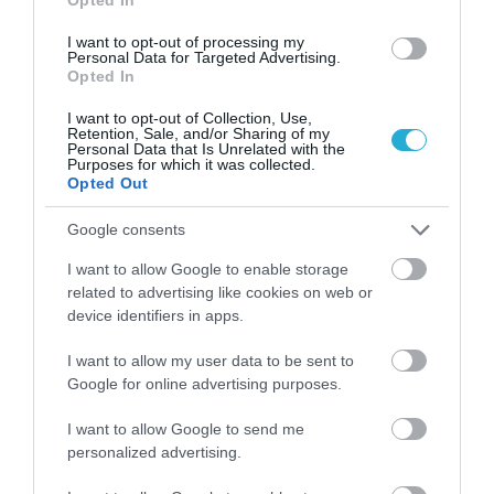
Για γλάσο:
I want to opt-out of processing my
Personal Data for Targeted Advertising.
Opted In
2 κουτ. σούπας Κακάο ΓΙΩΤΗΣ
I want to opt-out of Collection, Use,
2 φύλλα Ζελατίνη ΓΙΩΤΗΣ
Retention, Sale, and/or Sharing of my
Personal Data that Is Unrelated with the
Purposes for which it was collected.
100 γρ. κάστανα βρασμένα
Opted Out
300 γρ. (1 ½ φλιτζ. τσαγιού) ζάχαρη
Google consents
300 ml (1 ½ φλιτζ. τσαγιού) νερό
I want to allow Google to enable storage
related to advertising like cookies on web or
Εκτέλεση
device identifiers in apps.
Για το γλάσο κάστανου:
I want to allow my user data to be sent to
Google for online advertising purposes.
Σε μια κατσαρόλα βάζετε τη ζάχαρη και το
I want to allow Google to send me
νερό και τα βράζετε για 10 λεπτά. Στη
personalized advertising.
συνέχεια, προσθέτετε το Κακάο ΓΙΩΤΗΣ και