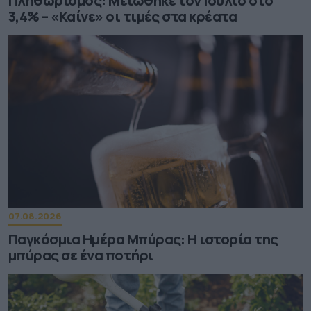
Πληθωρισμός: Μειώθηκε τον Ιούλιο στο
3,4% – «Καίνε» οι τιμές στα κρέατα
07.08.2026
Παγκόσμια Ημέρα Μπύρας: Η ιστορία της
μπύρας σε ένα ποτήρι