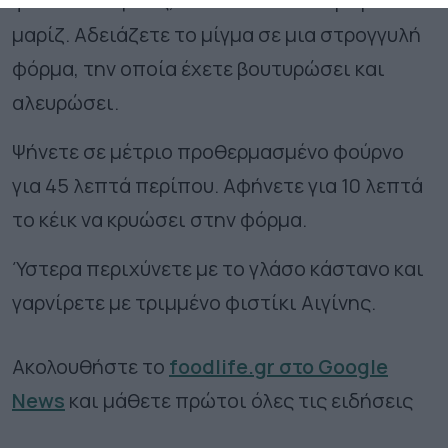
φιστικιά Αιγίνης, και ανακατεύετε με μια
μαρίζ. Αδειάζετε το μίγμα σε μια στρογγυλή
φόρμα, την οποία έχετε βουτυρώσει και
αλευρώσει.
Ψήνετε σε μέτριο προθερμασμένο φούρνο
για 45 λεπτά περίπου. Αφήνετε για 10 λεπτά
το κέικ να κρυώσει στην φόρμα.
Ύστερα περιχύνετε με το γλάσο κάστανο και
γαρνίρετε με τριμμένο φιστίκι Αιγίνης.
Ακολουθήστε το
foodlife.gr στο Google
News
και μάθετε πρώτοι όλες τις ειδήσεις