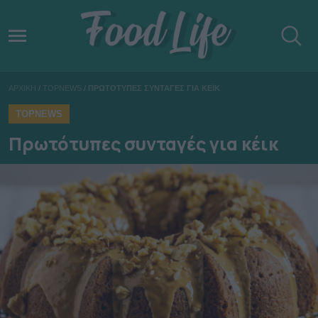
ΑΡΧΙΚΗ
/
TOPNEWS
/
ΠΡΩΤΟΤΥΠΕΣ ΣΥΝΤΑΓΕΣ ΓΙΑ ΚΕΪΚ
TOPNEWS
Πρωτότυπες συνταγές για κέικ