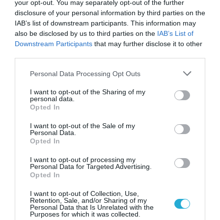
your opt-out. You may separately opt-out of the further
disclosure of your personal information by third parties on the
Ακολουθήστε το
foodlife.gr στο Google
IAB’s list of downstream participants. This information may
also be disclosed by us to third parties on the
IAB’s List of
News
και μάθετε πρώτοι όλες τις ειδήσεις
Downstream Participants
that may further disclose it to other
third parties.
Please note that this website/app uses one or more Google
Personal Data Processing Opt Outs
TAGS:
ALLWYN
services and may gather and store information including but
not limited to your visit or usage behaviour. You may click to
I want to opt-out of the Sharing of my
personal data.
grant or deny consent to Google and its third-party tags to
Opted In
ΠΕΡΙΣΣΟΤΕΡA
use your data for below specified purposes in below Google
consent section.
I want to opt-out of the Sale of my
Personal Data.
Opted In
I want to opt-out of processing my
Personal Data for Targeted Advertising.
Opted In
I want to opt-out of Collection, Use,
Retention, Sale, and/or Sharing of my
Personal Data that Is Unrelated with the
Purposes for which it was collected.