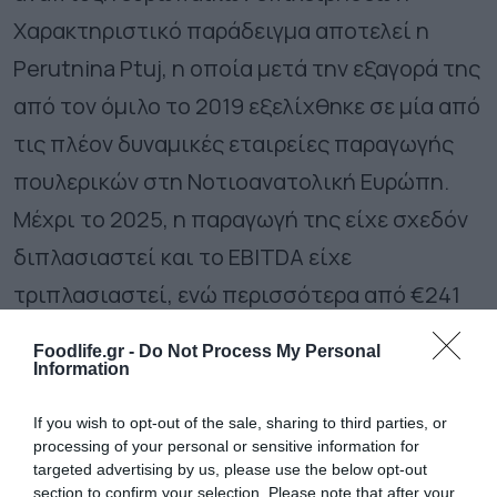
Χαρακτηριστικό παράδειγμα αποτελεί η
Perutnina Ptuj, η οποία μετά την εξαγορά της
από τον όμιλο το 2019 εξελίχθηκε σε μία από
τις πλέον δυναμικές εταιρείες παραγωγής
πουλερικών στη Νοτιοανατολική Ευρώπη.
Μέχρι το 2025, η παραγωγή της είχε σχεδόν
διπλασιαστεί και το EBITDA είχε
τριπλασιαστεί, ενώ περισσότερα από €241
εκατ. επενδύθηκαν στον εκσυγχρονισμό και
Foodlife.gr -
Do Not Process My Personal
την επέκταση των δραστηριοτήτων της
Information
εταιρείας.
If you wish to opt-out of the sale, sharing to third parties, or
processing of your personal or sensitive information for
Το 2025, η MHP ολοκλήρωσε επίσης την
targeted advertising by us, please use the below opt-out
section to confirm your selection. Please note that after your