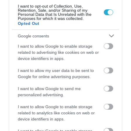
φέρνει σήμερα και στη Νιτσιάκος.
I want to opt-out of Collection, Use,
Retention, Sale, and/or Sharing of my
Personal Data that Is Unrelated with the
Σύμβουλοι
Purposes for which it was collected.
Opted Out
Η FinPoint ενήργησε ως αποκλειστικός
Google consents
χρηματοοικονομικός σύμβουλος και η
Baker McKenzie ως κύριος νομικός
I want to allow Google to enable storage
related to advertising like cookies on web or
σύμβουλος της MHP.
device identifiers in apps.
Η Value Partners M.E.P.E. ενήργησε ως
I want to allow my user data to be sent to
αποκλειστικός χρηματοοικονομικός
Google for online advertising purposes.
σύμβουλος και η PotamitisVekris ως κύριος
I want to allow Google to send me
νομικός σύμβουλος της Νιτσιάκος.
personalized advertising.
Σημαντικές πωλήσεις
I want to allow Google to enable storage
related to analytics like cookies on web or
Η Νιτσιάκος είναι ελληνικός όμιλος
device identifiers in apps.
πτηνοτροφίας με έδρα τα Ιωάννινα. Η