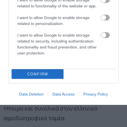
I want to allow Google to enable storage
related to functionality of the website or app.
εταιρεία και οι θυγατρικές της
δραστηριοποιούνται στην παραγωγή και
I want to allow Google to enable storage
related to personalization.
διανομή πουλερικών, κρέατος, ζωοτροφών
I want to allow Google to enable storage
και τροφών για κατοικίδια.
related to security, including authentication
functionality and fraud prevention, and other
Από την ίδρυσή της τη δεκαετία του 1970, η
user protection.
Νιτσιάκος έχει εξελιχθεί σε έναν από τους
κορυφαίους καθετοποιημένους ομίλους
CONFIRM
παραγωγής τροφίμων στην Ελλάδα και στον
μεγαλύτερο παραγωγό πουλερικών της
Data Deletion
Data Access
Privacy Policy
χώρας, με μακρόχρονη παρουσία στην
Ήπειρο και συνολικά στον ελληνικό
αγροδιατροφικό τομέα.