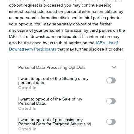
εξαγορά ποσοστού άνω του 92% του
opt-out request is processed you may continue seeing
μετοχικού κεφαλαίου της UVESA Group, ενός
interest-based ads based on personal information utilized by
us or personal information disclosed to third parties prior to
από τους κορυφαίους καθετοποιημένους
your opt-out. You may separately opt-out of the further
παραγωγούς πουλερικών και χοιρινού
disclosure of your personal information by third parties on the
IAB’s list of downstream participants. This information may
κρέατος στην Ισπανία, διευρύνοντας
also be disclosed by us to third parties on the
IAB’s List of
Downstream Participants
that may further disclose it to other
περαιτέρω την παρουσία της στη Δυτική
third parties.
Ευρώπη.
Please note that this website/app uses one or more Google
Personal Data Processing Opt Outs
services and may gather and store information including but
Τα παραδείγματα αυτά επιβεβαιώνουν τη
not limited to your visit or usage behaviour. You may click to
I want to opt-out of the Sharing of my
personal data.
grant or deny consent to Google and its third-party tags to
μακροπρόθεσμη στρατηγική της MHP να
Opted In
use your data for below specified purposes in below Google
επενδύει σε ισχυρές τοπικές επιχειρήσεις,
consent section.
I want to opt-out of the Sale of my
Personal Data.
ενισχύοντας την ανάπτυξή τους μέσω
Opted In
τεχνογνωσίας, επενδύσεων και πρόσβασης
I want to opt-out of processing my
Personal Data for Targeted Advertising.
στις διεθνείς αγορές. Την ίδια φιλοσοφία
Opted In