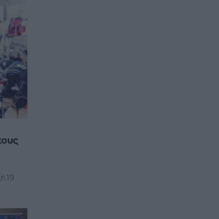
χους
ή 19