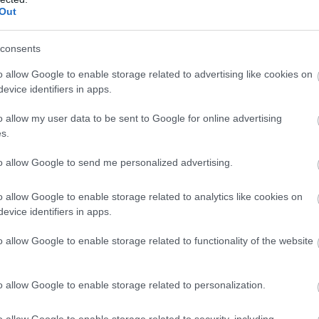
βιομηχανίες και σούπερ μάρκετ
αι το
Out
Στόχος των συναντήσεων είναι να υπάρξει συμφωνί
προκειμένουν να μειωθούν οι τιμές σε βασικά αγαθά
consents
o allow Google to enable storage related to advertising like cookies on
evice identifiers in apps.
o allow my user data to be sent to Google for online advertising
s.
to allow Google to send me personalized advertising.
o allow Google to enable storage related to analytics like cookies on
evice identifiers in apps.
o allow Google to enable storage related to functionality of the website
18.06.2026
o allow Google to enable storage related to personalization.
 θα
«PosoKanei»: Αποκαλυπτικά τα στοιχεία
o allow Google to enable storage related to security, including