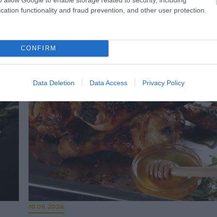
νέας πλατφόρμας – Μεγάλες οι διαφορές
cation functionality and fraud prevention, and other user protection.
τιμές στα ίδια προϊόντα
εται
Οι διαφορές σε ορισμεενς περιπτώσεις φτάνουν ακό
το 100%
CONFIRM
Data Deletion
Data Access
Privacy Policy
10.06.2026