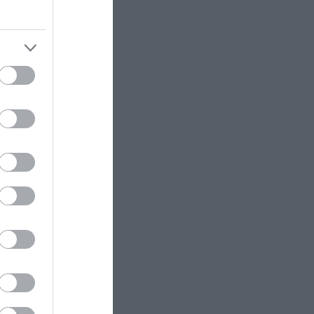
α
 της