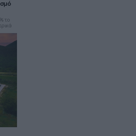
ισμό
6% το
λερικά