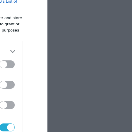
B’s List of
er and store
to grant or
ed purposes
 Το