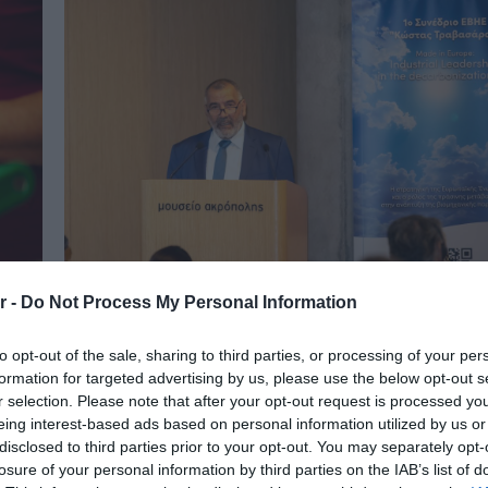
r -
Do Not Process My Personal Information
30.06.2026
to opt-out of the sale, sharing to third parties, or processing of your per
υτά
ΕΒΗΕ: Ολοκληρώθηκε με επιτυχία το 1ο
formation for targeted advertising by us, please use the below opt-out s
συνέδριο – Στο επίκεντρο η νέα ευρωπαϊ
r selection. Please note that after your opt-out request is processed y
στρατηγική «Made in Europe»
eing interest-based ads based on personal information utilized by us or
Τονίστηκε η ανάγκη θωράκισης των ευρωπαϊκών πρ
disclosed to third parties prior to your opt-out. You may separately opt-
τεχνολογιών, στις οποίες συγκαταλέγονται τα θερμι
ας
losure of your personal information by third parties on the IAB’s list of
ηλιακά