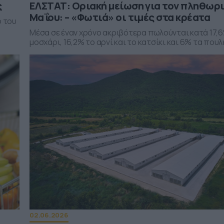
ς
ΕΛΣΤΑΤ: Οριακή μείωση για τον πληθωρ
Μαΐου: – «Φωτιά» οι τιμές στα κρέατα
 του
Μέσα σε έναν χρόνο ακριβότερα πωλούνται κατά 17,
μοσχάρι, 16,2% το αρνί και το κατσίκι και 6% τα που
02.06.2026