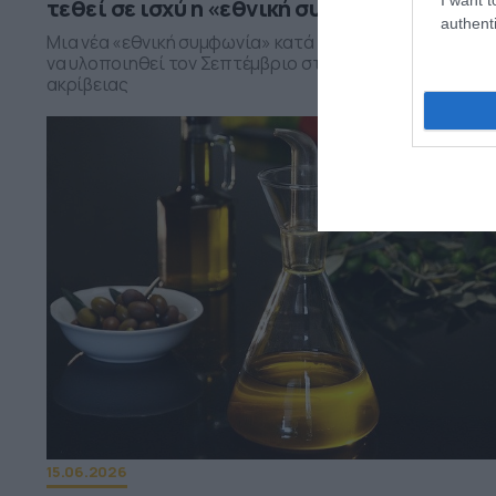
τεθεί σε ισχύ η «εθνική συμφωνία»
authenti
Μια νέα «εθνική συμφωνία» κατά της ακρίβειας αναμέν
να υλοποιηθεί τον Σεπτέμβριο στην μάχη κατά της
ακρίβειας
15.06.2026