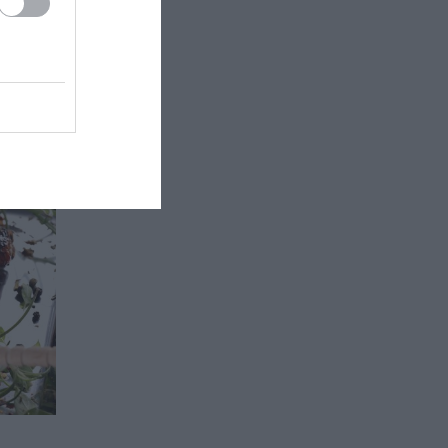
 στις
μη και