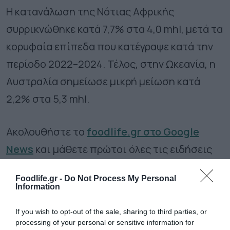
Η κατανάλωση της Νότιας Αφρικής
συρρικνώθηκε κατά 7,7% στα 4,0 mhl, μετά τα
κορυφαία επίπεδα που κατέγραψε κατά την
περίοδο 2022–2024. Τέλος, στην Ωκεανία, η
Αυστραλία σημείωσε μικρή μείωση κατά
2,2% στα 5,3 mhl.
Ακολουθήστε το
foodlife.gr στο Google
News
και μάθετε πρώτοι όλες τις ειδήσεις
Foodlife.gr -
Do Not Process My Personal
Information
TAGS:
ΚΡΑΣΙ
If you wish to opt-out of the sale, sharing to third parties, or
processing of your personal or sensitive information for
ΠΕΡΙΣΣΟΤΕΡA