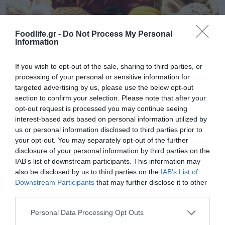
Foodlife.gr -
Do Not Process My Personal
Information
If you wish to opt-out of the sale, sharing to third parties, or
processing of your personal or sensitive information for
targeted advertising by us, please use the below opt-out
08.08.2026
section to confirm your selection. Please note that after your
opt-out request is processed you may continue seeing
Νέο άλμα στις διεθνείς τιμές των τροφίμων
interest-based ads based on personal information utilized by
– Σε υψηλό τριετίας
us or personal information disclosed to third parties prior to
your opt-out. You may separately opt-out of the further
disclosure of your personal information by third parties on the
IAB’s list of downstream participants. This information may
also be disclosed by us to third parties on the
IAB’s List of
Downstream Participants
that may further disclose it to other
third parties.
Please note that this website/app uses one or more Google
Personal Data Processing Opt Outs
services and may gather and store information including but