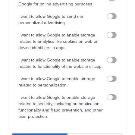
Google for online advertising purposes.
Συνταγή: Πώς θα φτιάξετε bao buns με
γαρίδες
I want to allow Google to send me
personalized advertising.
I want to allow Google to enable storage
related to analytics like cookies on web or
device identifiers in apps.
I want to allow Google to enable storage
related to functionality of the website or app.
I want to allow Google to enable storage
related to personalization.
I want to allow Google to enable storage
07.08.2026
related to security, including authentication
Πληθωρισμός: Μειώθηκε τον Ιούλιο στο
functionality and fraud prevention, and other
3,4% – «Καίνε» οι τιμές στα κρέατα
user protection.