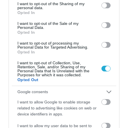
not limited to your visit or usage behaviour. You may click to
I want to opt-out of the Sharing of my
personal data.
grant or deny consent to Google and its third-party tags to
Opted In
use your data for below specified purposes in below Google
consent section.
I want to opt-out of the Sale of my
08.08.2026
Personal Data.
Opted In
Οι τουρίστες «ψηφίζουν» Ελλάδα και μετά
το καλοκαίρι
I want to opt-out of processing my
Personal Data for Targeted Advertising.
Opted In
I want to opt-out of Collection, Use,
Retention, Sale, and/or Sharing of my
Personal Data that Is Unrelated with the
Purposes for which it was collected.
Opted Out
Google consents
I want to allow Google to enable storage
related to advertising like cookies on web or
device identifiers in apps.
08.08.2026
I want to allow my user data to be sent to