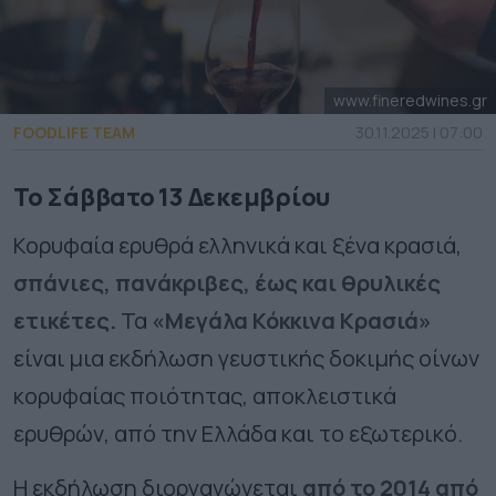
www.fineredwines.gr
FOODLIFE TEAM
30.11.2025 | 07:00
Το Σάββατο 13 Δεκεμβρίου
Κορυφαία ερυθρά ελληνικά και ξένα κρασιά,
σπάνιες, πανάκριβες, έως και θρυλικές
ετικέτες.
Τα
«Μεγάλα Κόκκινα Κρασιά»
είναι μια εκδήλωση γευστικής δοκιμής οίνων
κορυφαίας ποιότητας, αποκλειστικά
ερυθρών, από την Ελλάδα και το εξωτερικό.
Η εκδήλωση διοργανώνεται
από το 2014 από