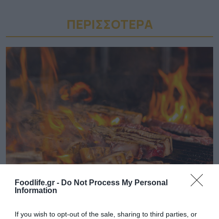
ΠΕΡΙΣΣΟΤΕΡA
07.08.2026
Foodlife.gr -
Do Not Process My Personal
Πληθωρισμός: Μειώθηκε τον Ιούλιο στο
Information
3,4% – «Καίνε» οι τιμές στα κρέατα
If you wish to opt-out of the sale, sharing to third parties, or