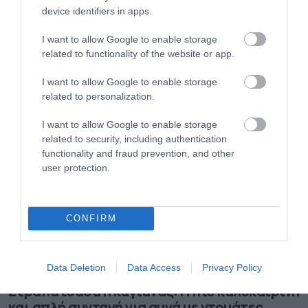
device identifiers in apps.
07.08.2026
I want to allow Google to enable storage
Πώς αμείβονται όσοι εργαστούν τον
related to functionality of the website or app.
Δεκαπενταύγουστο
I want to allow Google to enable storage
related to personalization.
I want to allow Google to enable storage
related to security, including authentication
functionality and fraud prevention, and other
user protection.
CONFIRM
Data Deletion
Data Access
Privacy Policy
07.08.2026
Στραπατσάδα ή καγιανάς: Η πιο καλοκαιρινή
και απλή συνταγή για αυγά με ντομάτες