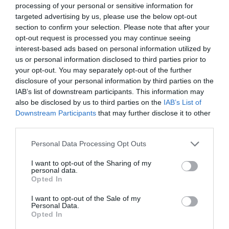
processing of your personal or sensitive information for
targeted advertising by us, please use the below opt-out
section to confirm your selection. Please note that after your
opt-out request is processed you may continue seeing
interest-based ads based on personal information utilized by
us or personal information disclosed to third parties prior to
your opt-out. You may separately opt-out of the further
disclosure of your personal information by third parties on the
IAB’s list of downstream participants. This information may
also be disclosed by us to third parties on the
IAB’s List of
Downstream Participants
that may further disclose it to other
third parties.
07.08.2026
Please note that this website/app uses one or more Google
Personal Data Processing Opt Outs
Παγκόσμια Ημέρα Μπύρας: Η ιστορία της
services and may gather and store information including but
μπύρας σε ένα ποτήρι
not limited to your visit or usage behaviour. You may click to
I want to opt-out of the Sharing of my
personal data.
grant or deny consent to Google and its third-party tags to
Opted In
use your data for below specified purposes in below Google
consent section.
I want to opt-out of the Sale of my
Personal Data.
Opted In