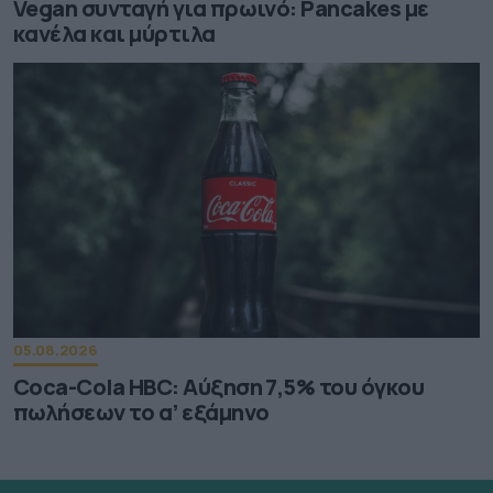
Vegan συνταγή για πρωινό: Pancakes με
κανέλα και μύρτιλα
05.08.2026
Coca-Cola HBC: Aύξηση 7,5% του όγκου
πωλήσεων το α’ εξάμηνο