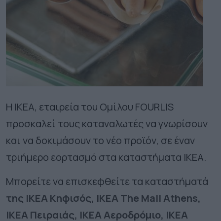
Η ΙΚΕΑ, εταιρεία του Ομίλου FOURLIS
προσκαλεί τους καταναλωτές να γνωρίσουν
και να δοκιμάσουν το νέο προϊόν, σε έναν
τριήμερο εορτασμό στα καταστήματα
IKEA
.
Μπορείτε να επισκεφθείτε τα καταστήματά
της
IKEA
Κηφισός,
IKEA
The
Mall
Α
thens
,
IKEA
Πειραιάς,
IKEA
Αεροδρόμιο,
IKEA