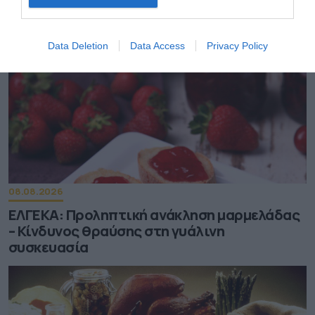
Data Deletion
Data Access
Privacy Policy
08.08.2026
ΕΛΓΕΚΑ: Προληπτική ανάκληση μαρμελάδας
– Κίνδυνος θραύσης στη γυάλινη
συσκευασία