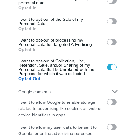
personal data.
grant or deny consent to Google and its third-party tags to
Opted In
use your data for below specified purposes in below Google
consent section.
I want to opt-out of the Sale of my
Personal Data.
Opted In
I want to opt-out of processing my
Personal Data for Targeted Advertising.
09.08.2026
Opted In
Οι γεύσεις του Αιγαίου στο πιάτο: «Ταξίδι»
I want to opt-out of Collection, Use,
στην αιγαιοπελαγίτικη γαστρονομία
Retention, Sale, and/or Sharing of my
Personal Data that Is Unrelated with the
Purposes for which it was collected.
Opted Out
Google consents
I want to allow Google to enable storage
related to advertising like cookies on web or
device identifiers in apps.
I want to allow my user data to be sent to
Google for online advertising purposes.