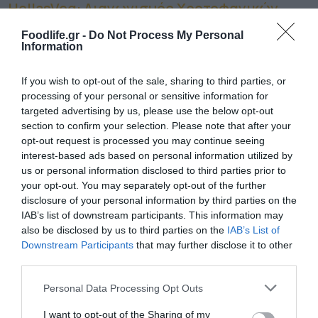
HellasVeg: Διαγωνισμός Χορτοφαγικών
Πιάτων στη Θεσσαλονίκη
Foodlife.gr -
Do Not Process My Personal
Information
Ακολουθήστε το
foodlife.gr στο Google
If you wish to opt-out of the sale, sharing to third parties, or
processing of your personal or sensitive information for
News
και μάθετε πρώτοι όλες τις ειδήσεις
targeted advertising by us, please use the below opt-out
section to confirm your selection. Please note that after your
opt-out request is processed you may continue seeing
interest-based ads based on personal information utilized by
TAGS:
HOT DOG
ΙΚΕΑ
us or personal information disclosed to third parties prior to
your opt-out. You may separately opt-out of the further
disclosure of your personal information by third parties on the
ΠΕΡΙΣΣΟΤΕΡA
IAB’s list of downstream participants. This information may
also be disclosed by us to third parties on the
IAB’s List of
Downstream Participants
that may further disclose it to other
third parties.
Please note that this website/app uses one or more Google
Personal Data Processing Opt Outs
services and may gather and store information including but
not limited to your visit or usage behaviour. You may click to
I want to opt-out of the Sharing of my