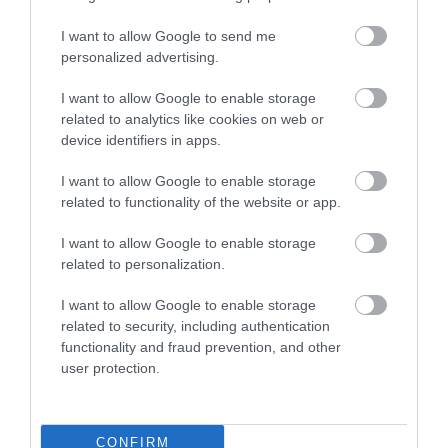
I want to allow Google to send me
09.08.2026
personalized advertising.
Πώς να ξεπαγώσετε σωστά τα ψάρια
I want to allow Google to enable storage
related to analytics like cookies on web or
device identifiers in apps.
I want to allow Google to enable storage
related to functionality of the website or app.
I want to allow Google to enable storage
related to personalization.
I want to allow Google to enable storage
related to security, including authentication
functionality and fraud prevention, and other
user protection.
09.08.2026
Συνταγή: Λαχταριστό επιδόρπιο χωρίς
ζάχαρη με πέντε υλικά
CONFIRM