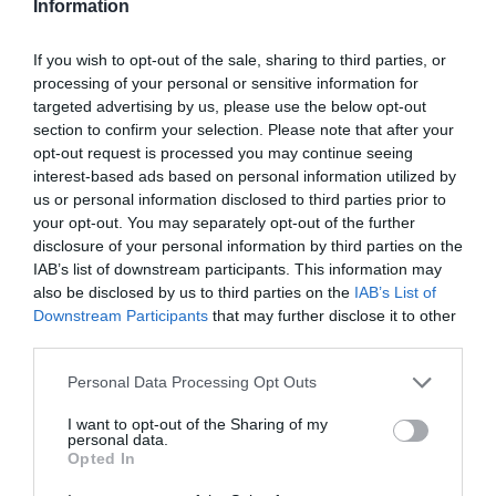
Information
News
και μάθετε πρώτοι όλες τις ειδήσεις
If you wish to opt-out of the sale, sharing to third parties, or
processing of your personal or sensitive information for
targeted advertising by us, please use the below opt-out
TAGS:
ΚΡΑΣΙ
ΚΤΗΜΑ ΣΙΓΑΛΑ
ΚΥΡ ΓΙΑΝΝΗ
section to confirm your selection. Please note that after your
opt-out request is processed you may continue seeing
interest-based ads based on personal information utilized by
ΠΕΡΙΣΣΟΤΕΡA
us or personal information disclosed to third parties prior to
your opt-out. You may separately opt-out of the further
disclosure of your personal information by third parties on the
IAB’s list of downstream participants. This information may
also be disclosed by us to third parties on the
IAB’s List of
Downstream Participants
that may further disclose it to other
third parties.
Please note that this website/app uses one or more Google
Personal Data Processing Opt Outs
services and may gather and store information including but
not limited to your visit or usage behaviour. You may click to
I want to opt-out of the Sharing of my
personal data.
grant or deny consent to Google and its third-party tags to
Opted In
use your data for below specified purposes in below Google
consent section.