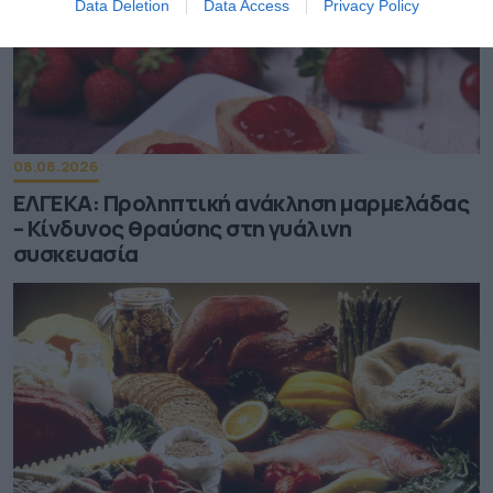
Data Deletion
Data Access
Privacy Policy
08.08.2026
ΕΛΓΕΚΑ: Προληπτική ανάκληση μαρμελάδας
– Κίνδυνος θραύσης στη γυάλινη
συσκευασία