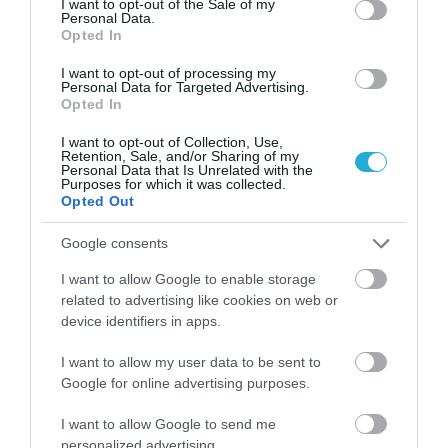
I want to opt-out of the Sale of my
Personal Data.
Opted In
09.08.2026
Οι γεύσεις του Αιγαίου στο πιάτο: «Ταξίδι»
I want to opt-out of processing my
Personal Data for Targeted Advertising.
στην αιγαιοπελαγίτικη γαστρονομία
Opted In
I want to opt-out of Collection, Use,
Retention, Sale, and/or Sharing of my
Personal Data that Is Unrelated with the
Purposes for which it was collected.
Opted Out
Google consents
I want to allow Google to enable storage
related to advertising like cookies on web or
device identifiers in apps.
I want to allow my user data to be sent to
09.08.2026
Google for online advertising purposes.
Πώς να ξεπαγώσετε σωστά τα ψάρια
I want to allow Google to send me
personalized advertising.