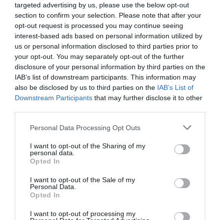
καταναλωτών άνω των 25 ετών στην άλλη
targeted advertising by us, please use the below opt-out
πλευρά του Ατλαντικού – και η
αύξηση της
section to confirm your selection. Please note that after your
opt-out request is processed you may continue seeing
εθνοτικής ποικιλομορφία
ς. «Όσοι πίνουν
interest-based ads based on personal information utilized by
us or personal information disclosed to third parties prior to
αλκοόλ ανήκουν ολοένα και περισσότερο σε
your opt-out. You may separately opt-out of the further
δημογραφικές ομάδες που ιστορικά
disclosure of your personal information by third parties on the
IAB’s list of downstream participants. This information may
κατανάλωναν πιο μετριοπαθώς», εξηγεί η
also be disclosed by us to third parties on the
IAB’s List of
Downstream Participants
that may further disclose it to other
έκθεση. Η οποία μάλιστα φτάνει στο σημείο
third parties.
να πει ότι «η μείωση του αριθμού των νέων
Please note that this website/app uses one or more Google
Personal Data Processing Opt Outs
ανδρών που καταναλώνουν αλκοόλ ήταν η
services and may gather and store information including but
not limited to your visit or usage behaviour. You may click to
I want to opt-out of the Sharing of my
κύρια κινητήρια δύναμη της μείωσης της
personal data.
grant or deny consent to Google and its third-party tags to
Opted In
κατανάλωσης αλκοόλ μεταξύ των νέων τα
use your data for below specified purposes in below Google
consent section.
I want to opt-out of the Sale of my
τελευταία είκοσι χρόνια». Ομοίως, στις ΗΠΑ,
Personal Data.
Opted In
οι μαύροι, οι Ασιάτες και οι Λατίνοι
I want to opt-out of processing my
καταναλωτές αντιπροσωπεύουν πλέον το