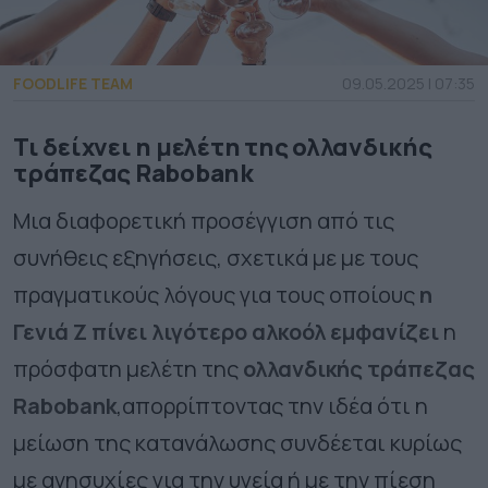
FOODLIFE TEAM
09.05.2025 | 07:35
Τι δείχνει η μελέτη της ολλανδικής
τράπεζας Rabobank
Μια διαφορετική προσέγγιση από τις
συνήθεις εξηγήσεις, σχετικά με με τους
πραγματικούς λόγους για τους οποίους
η
Γενιά Ζ πίνει λιγότερο αλκοόλ εμφανίζει
η
πρόσφατη μελέτη της
ολλανδικής τράπεζας
Rabobank
,απορρίπτοντας την ιδέα ότι η
μείωση της κατανάλωσης συνδέεται κυρίως
με ανησυχίες για την υγεία ή με την πίεση