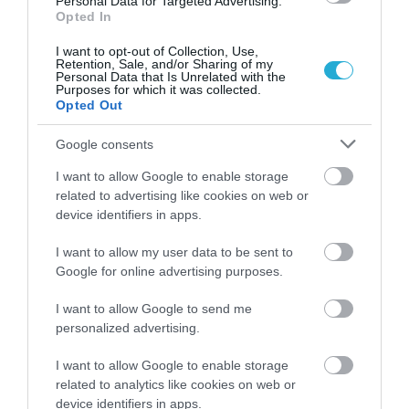
Personal Data for Targeted Advertising.
Opted In
50% της Γενιάς Ζ, σε σύγκριση με το 29% της
I want to opt-out of Collection, Use,
γενιάς των Boomer. «Οι λευκοί άνδρες πίνουν
Retention, Sale, and/or Sharing of my
Personal Data that Is Unrelated with the
διπλάσια ποσότητα από τον μέσο μαύρο
Purposes for which it was collected.
Opted Out
άνδρα και τέσσερις φορές περισσότερο από
Google consents
τη μέση Λατίνα γυναίκα», σημειώνει η
I want to allow Google to enable storage
μελέτη, δηλώνοντας ότι αυτός είναι «ο πιο
related to advertising like cookies on web or
σαφής λόγος για τον οποίο η Γενιά Ζ πίνει
device identifiers in apps.
λιγότερο από τις προηγούμενες γενιές».
I want to allow my user data to be sent to
Google for online advertising purposes.
Αυτές οι δημογραφικές αλλαγές θα
I want to allow Google to send me
μπορούσαν επίσης να ρίξουν φως
σε
personalized advertising.
ορισμένες καταναλωτικές τάσεις
, όπως η
I want to allow Google to enable storage
αυξανόμενη ελκυστικότητα των λευκών
related to analytics like cookies on web or
device identifiers in apps.