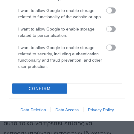
κρασιών – που συχνά προτιμούν οι γυναίκες –
ή η άνοδος των οινοπνευματωδών ποτών,
I want to allow Google to enable storage
related to functionality of the website or app.
που προτιμούν ορισμένες αναδυόμενες
I want to allow Google to enable storage
εθνοτικές ομάδες. Αντιμέτωπες με αυτό το
related to personalization.
μεταβαλλόμενο τοπίο, η Rabobank συνιστά
I want to allow Google to enable storage
στις εταιρείες να προσαρμόσουν τη
related to security, including authentication
functionality and fraud prevention, and other
στρατηγική τους: για να προσεγγίσουν τη
user protection.
Γενιά Ζ, θα είναι απαραίτητο να στοχεύσουν
με μεγαλύτερη ακρίβεια στις γυναίκες, ιδίως
CONFIRM
στις πτυχιούχες, καθώς και άτομα από
διαφορετικά υπόβαθρα. Αλλά η προσπάθεια
Data Deletion
Data Access
Privacy Policy
δεν πρέπει να περιορίζεται στο μάρκετινγκ:
αυτά τα κοινά πρέπει επίσης να
εκπροσωπούνται εντός των ίδιων των