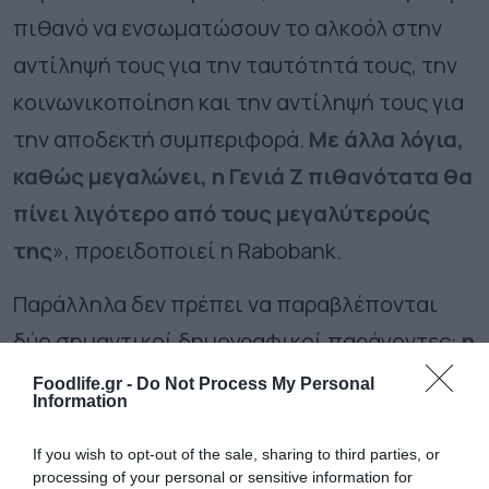
πιθανό να ενσωματώσουν το αλκοόλ στην
αντίληψή τους για την ταυτότητά τους, την
κοινωνικοποίηση και την αντίληψή τους για
την αποδεκτή συμπεριφορά.
Με άλλα λόγια,
καθώς μεγαλώνει, η Γενιά Ζ πιθανότατα θα
πίνει λιγότερο από τους μεγαλύτερούς
της
», προειδοποιεί η Rabobank.
Παράλληλα δεν πρέπει να παραβλέπονται
δύο σημαντικοί δημογραφικοί παράγοντες:
η
αύξηση του αριθμού των γυναικών μεταξύ
Foodlife.gr -
Do Not Process My Personal
Information
των καταναλωτών αλκοόλ
– πλέον
αντιπροσωπεύουν την πλειοψηφία των
If you wish to opt-out of the sale, sharing to third parties, or
processing of your personal or sensitive information for