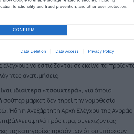
cation functionality and fraud prevention, and other user protection.
ση συνεχίζονται έλεγχοι
προκειμένου να
εσία με την Ανεξάρτητη Αρχή Ελέγχου της Αγορ
CONFIRM
 έχει επιβάλει ήδη υψηλά πρόστιμα. Έλεγχοι οι
αι με την βοήθεια της τεχνολογίας και
Data Deletion
Data Access
Privacy Policy
νητής νοημοσύνης. Έτσι καθημερινά ελέγχονται 
ς ελέγχους να εστιάζονται σε εκείνα τα προϊόντ
λόγητες ανατιμήσεις.
ίναι ιδιαίτερα «τσουχτερά»,
για όποια
ή σούπερ μάρκετ δεν τηρεί την νομοθεσία
υρώ. Ήδη η Ανεξάρτητη Αρχή Ελέγχου της Αγοράς 
επιβάλλει υψηλά πρόστιμα, συνεχίζοντας
νες τις κατηγορίες προϊόντων όπου υπάρχουν