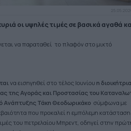
25.05.202
υριά οι υψηλές τιμές σε βασικά αγαθά κ
νεται να παραταθεί το πλαφόν στο μικτό
ται
να εισηγηθεί στο τέλος Ιουνίου
η διοικήτρι
ας της Αγοράς και Προστασίας του Καταναλω
γό Ανάπτυξης Τάκη Θεοδωρικάκο
σύμφωνα με
εβαιότητα που προκαλεί η εμπόλεμη κατάσταση
τιμές του πετρελαίου Μπρεντ, οδηγεί στην πρώτ