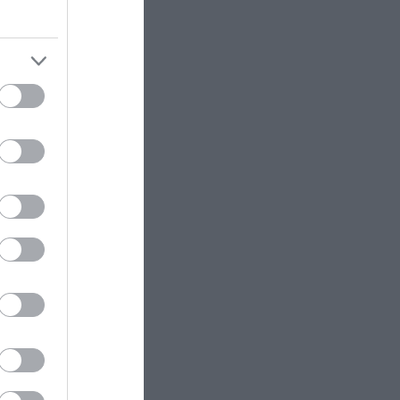
υ
ο
σει