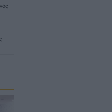
ονός
ς