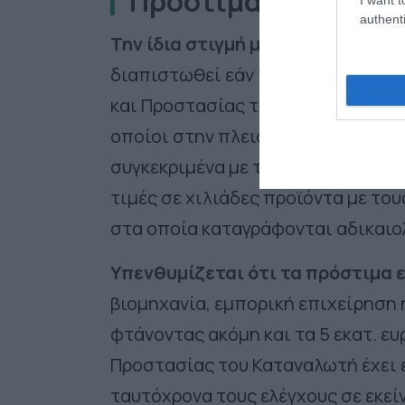
Πρόστιμα
authenti
Την ίδια στιγμή με αμείωτη έντα
διαπιστωθεί εάν τηρείται η νομοθ
και Προστασίας του Καταναλωτή να
οποίοι στην πλειοψηφία τους γίνετ
συγκεκριμένα με τη χρήση της τεχ
τιμές σε χιλιάδες προϊόντα με του
στα οποία καταγράφονται αδικαιο
Υπενθυμίζεται ότι τα πρόστιμα ε
βιομηχανία, εμπορική επιχείρηση 
φτάνοντας ακόμη και τα 5 εκατ. ε
Προστασίας του Καταναλωτή έχει 
ταυτόχρονα τους ελέγχους σε εκεί