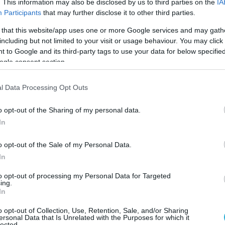
ς του νόμου μέχρι το τέλος του χρόνου. Μάλιστ
. This information may also be disclosed by us to third parties on the
IA
Participants
that may further disclose it to other third parties.
 υπουργός Ανάπτυξης πρόκειται για ένα μέτρο
 that this website/app uses one or more Google services and may gath
σε αυτή την πολύ δύσκολη διεθνή συγκυρία».
including but not limited to your visit or usage behaviour. You may click 
 to Google and its third-party tags to use your data for below specifi
ν Πράξη Νομοθετικού Περιεχομένου
δεν μπορεί
ogle consent section.
τα πρώτης ανάγκης -τρόφιμα και βασικά αγαθά-
l Data Processing Opt Outs
δους ανά κωδικό από αυτό που είχε μεσοσταθμι
o opt-out of the Sharing of my personal data.
νίου να αποφασιστεί για το εάν θα προστεθούν ή
In
α μπει πλαφόν στο μικτό περιθώριο κέρδους.
o opt-out of the Sale of my Personal Data.
ηγορίες προϊόντων πωλούνται με πλαφόν στο
In
υν μπει και στο μικροσκόπιο των ελεγκτών.
to opt-out of processing my Personal Data for Targeted
ing.
ται τόσο τρόφιμα,
όσο και αλλά βασικά αγαθά
In
ς, καθαριστικά, βρεφικά ειδή και τροφές για
o opt-out of Collection, Use, Retention, Sale, and/or Sharing
ersonal Data that Is Unrelated with the Purposes for which it
ντα. Στόχος του μέτρου είναι να αποφευχθούν ο
lected.