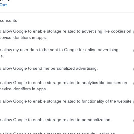
Out
σικά αγαθά, όπως είναι τα τρόφιμα.
consents
αύσιμα
o allow Google to enable storage related to advertising like cookies on
όμη είναι τι θα γίνει
με το πλαφόν στο μικτό
evice identifiers in apps.
 Ωστόσο υψηλόβαθμο κυβερνητικό στέλεχος
o allow my user data to be sent to Google for online advertising
s.
οντας ότι είναι δεν γίνεται να αρθούν μέτρα πο
πό αδικαιολόγητες ανατιμήσεις, σε μια περίοδ
to allow Google to send me personalized advertising.
γω του πολέμου στη Μέση Ανατολή. Μάλιστα, τα
o allow Google to enable storage related to analytics like cookies on
 εστίες που καταγράφονται υψηλές αυξήσεις
evice identifiers in apps.
κογενειακούς προϋπολογισμούς. Οι άλλες δύο
o allow Google to enable storage related to functionality of the website
τρόφιμα και τα ενοίκια. Συνεπώς δεν θα αποτελέ
πλαφόν στο μικτό περιθώριο και στα καύσιμα.
o allow Google to enable storage related to personalization.
o allow Google to enable storage related to security, including