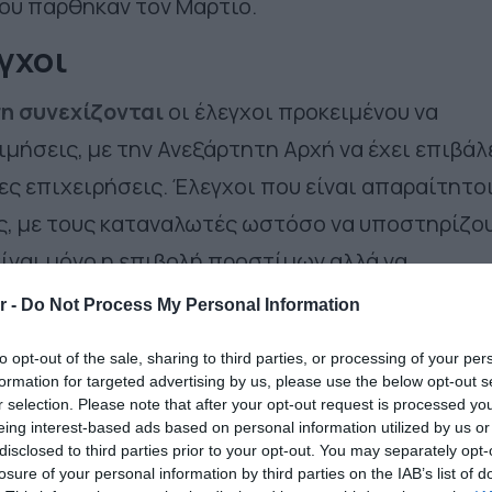
ου πάρθηκαν τον Μάρτιο.
γχοι
ση συνεχίζονται
οι έλεγχοι προκειμένου να
μήσεις, με την Ανεξάρτητη Αρχή να έχει επιβάλ
ς επιχειρήσεις. Έλεγχοι που είναι απαραίτητοι
άς, με τους καταναλωτές ωστόσο να υποστηρίζο
είναι μόνο η επιβολή προστίμων αλλά να
ειρήσεις παραβιάζουν την νομοθεσία να μειώνο
r -
Do Not Process My Personal Information
λο χρονικό διάστημα.
to opt-out of the sale, sharing to third parties, or processing of your per
formation for targeted advertising by us, please use the below opt-out s
πληροφορίες στο τέλος Ιουνίου, οπότε και λήγ
r selection. Please note that after your opt-out request is processed y
 μέτρου για το πλαφόν στο μικτό περιθώριο
eing interest-based ads based on personal information utilized by us or
disclosed to third parties prior to your opt-out. You may separately opt-
προϊόντα ευρείας κατανάλωσης, αναμένεται να
losure of your personal information by third parties on the IAB’s list of