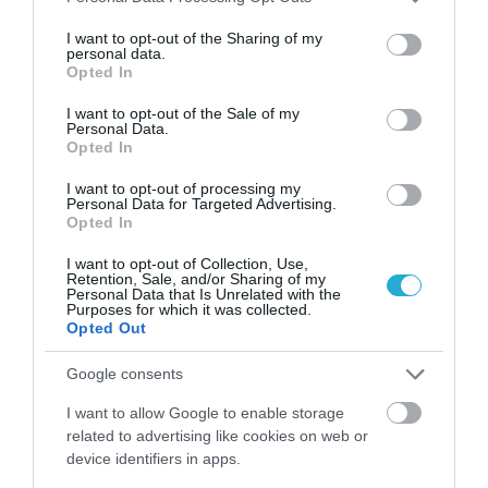
services and may gather and store information including but
ότι «ανάλογο είναι το «παράδοξο» που
not limited to your visit or usage behaviour. You may click to
I want to opt-out of the Sharing of my
personal data.
καταγράφεται και στις εξαγωγές προς τις
grant or deny consent to Google and its third-party tags to
Opted In
use your data for below specified purposes in below Google
Ηνωμένες Πολιτείες. Παρά τους δασμούς που
consent section.
I want to opt-out of the Sale of my
Personal Data.
επανέφερε η κυβέρνηση Τραμπ, παρά το
Opted In
κλίμα αβεβαιότητας που δημιουργούν οι νέες
I want to opt-out of processing my
Personal Data for Targeted Advertising.
εμπορικές πολιτικές και παρά τις ανησυχίες
Opted In
για επιβράδυνση της αμερικανικής
I want to opt-out of Collection, Use,
Retention, Sale, and/or Sharing of my
οικονομίας, οι ελληνικές εξαγωγές προς τη
Personal Data that Is Unrelated with the
Purposes for which it was collected.
συγκεκριμένη αγορά κατά το πρώτο
Opted Out
τετράμηνο διατήρησαν θετικό πρόσημο,
Google consents
καταγράφοντας αύξηση 14,5%». Σύμφωνα με
I want to allow Google to enable storage
τον Πανελλήνιο Σύνδεσμο Εξαγωγέων «το
related to advertising like cookies on web or
device identifiers in apps.
γεγονός αυτό δεν πρέπει να θεωρηθεί