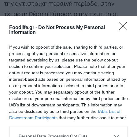
την αντίστοιχη περσινή περίοδο, στην
τέταρτη θέση η Κύπρος, στην πέμπτη οι
Ηνωμένες Πολιτείες Αμερικής, στην έκτη
Foodlife.gr -
Do Not Process My Personal
Information
Ισπανία, στην έβδομη η Ρουμανία, στην
όγδοη το Ηνωμένο Βασίλειο, η Δημοκρατία
If you wish to opt-out of the sale, sharing to third parties, or
processing of your personal or sensitive information for
της Βόρειας Μακεδονίας και στη δέκατη
targeted advertising by us, please use the below opt-out
θέση η Γαλλία. Αξίζει να σημειωθεί ότι
section to confirm your selection. Please note that after your
opt-out request is processed you may continue seeing
σημαντική μείωση καταγράφουν οι εξαγωγές
interest-based ads based on personal information utilized by
η
us or personal information disclosed to third parties prior to
στην Τουρκία η οποία βρίσκεται στην 14
your opt-out. You may separately opt-out of the further
θέση της σχετικής λίστας από την ένατη που
disclosure of your personal information by third parties on the
IAB’s list of downstream participants. This information may
ήταν το 2025.
also be disclosed by us to third parties on the
IAB’s List of
Downstream Participants
that may further disclose it to other
Σχολιάζοντας τα στοιχεία για την πορεία
third parties.
των εξαγωγών ο πρόεδρος του ΠΣΕ
τονίζει
Please note that this website/app uses one or more Google
Personal Data Processing Opt Outs