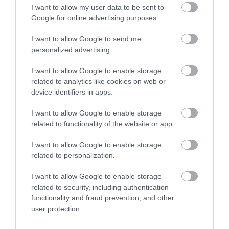
συγκυριακό. Αντανακλά τη συστηματική
I want to allow my user data to be sent to
Google for online advertising purposes.
προσπάθεια των ελληνικών επιχειρήσεων να
I want to allow Google to send me
επενδύσουν στην ποιότητα, την καινοτομία
personalized advertising.
και τη διαφοροποίηση των προϊόντων τους.
I want to allow Google to enable storage
Αντανακλά επίσης την αυξανόμενη
related to analytics like cookies on web or
device identifiers in apps.
αναγνωρισιμότητα των ελληνικών
προϊόντων σε απαιτητικές αγορές, αλλά και
I want to allow Google to enable storage
related to functionality of the website or app.
τη στρατηγική επιλογή πολλών
I want to allow Google to enable storage
επιχειρήσεων να διευρύνουν την παρουσία
related to personalization.
τους διεθνώς, περιορίζοντας την εξάρτηση
I want to allow Google to enable storage
από μία μόνο αγορά ή γεωγραφική περιοχή».
related to security, including authentication
functionality and fraud prevention, and other
Εμπορικό έλλειμμα
user protection.