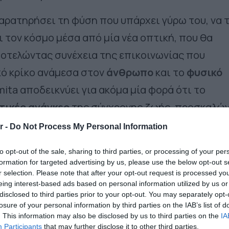
παρατηρήσει τη φύση που υπάρχει γύρω του, να 
ει τον κόσμο μέσα από μία νέα οπτική, που θα
ποτελώντας συνέχεια της επικοινωνίας που
κό κρίκο ανάμεσα στον
άνθρωπο
και
το
φυσικό
mita αποδεικνύει για ακόμα μία φορά ότι το
τικές ανάγκες
της σύγχρονης ζωής, προσκαλώ
 και τις ευεργετικές ιδιότητές της.
r -
Do Not Process My Personal Information
αμπάνια αναδεικνύει στοιχεία της φύσης, τόσο 
to opt-out of the sale, sharing to third parties, or processing of your per
formation for targeted advertising by us, please use the below opt-out s
, με τα οποία ερχόμαστε σε καθημερινή
r selection. Please note that after your opt-out request is processed y
ποτ πρωταγωνιστεί ολόκληρο το εύρος της
eing interest-based ads based on personal information utilized by us or
disclosed to third parties prior to your opt-out. You may separately opt-
ς Amita:
Amita, Amita Free και Amita
losure of your personal information by third parties on the IAB’s list of
. This information may also be disclosed by us to third parties on the
IA
νος μας χυμός είναι δίπλα μας κάθε στιγμή της
Participants
that may further disclose it to other third parties.