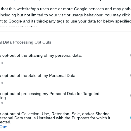
 that this website/app uses one or more Google services and may gath
including but not limited to your visit or usage behaviour. You may click 
ουσία στην ελληνική αγορά, η Amita εξακολουθε
 to Google and its third-party tags to use your data for below specifi
 συνδέεται ουσιαστικά με τους καταναλωτές,
ogle consent section.
 μας με φυσική απόλαυση, γεύση και ενέργεια.
l Data Processing Opt Outs
ό της, με στόχο να καλύπτει τις σύγχρονες ανά
o opt-out of the Sharing of my personal data.
 και έναν καλύτερο, πιο υγιή τρόπο ζωής.
In
o opt-out of the Sale of my Personal Data.
Google News
και μάθετε πρώτοι όλες τις ειδήσει
In
to opt-out of processing my Personal Data for Targeted
ing.
In
o opt-out of Collection, Use, Retention, Sale, and/or Sharing
ersonal Data that Is Unrelated with the Purposes for which it
lected.
ΙΣΣΟΤΕΡA
Out