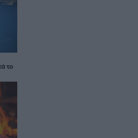
τά το