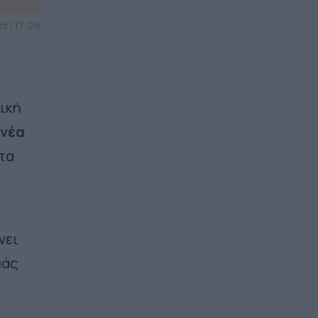
5 | 17:29
ική
νέα
τα
νει
μάς