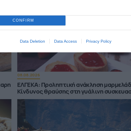
CONFIRM
Data Deletion
Data Access
Privacy Policy
08.08.2026
χαρη
ΕΛΓΕΚΑ: Προληπτική ανάκληση μαρμελάδ
Κίνδυνος θραύσης στη γυάλινη συσκευα