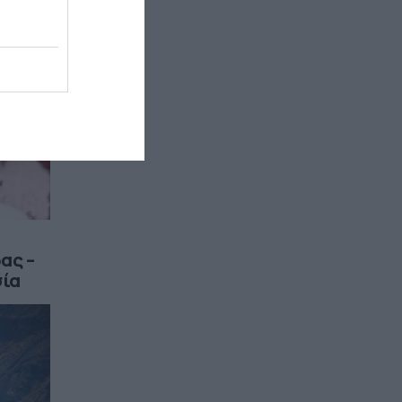
ας –
σία