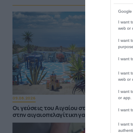
Google 
I want t
web or d
I want t
purpose
I want 
I want t
web or d
I want t
or app.
09.08.2026
Οι γεύσεις του Αιγαίου στο πιάτο: «Ταξίδι
I want t
στην αιγαιοπελαγίτικη γαστρονομία
I want t
authenti