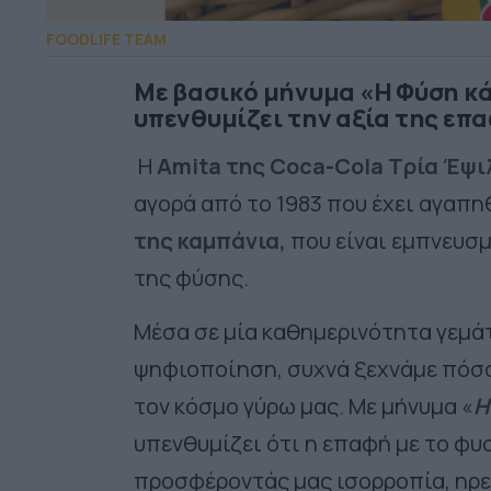
FOODLIFE TEAM
Με βασικό μήνυμα «Η Φύση κά
υπενθυμίζει την αξία της επ
Η
Amita της Coca-Cola Τρία Έψι
αγορά από το 1983 που έχει αγαπη
της καμπάνια,
που είναι εμπνευσμ
της φύσης.
Μέσα σε μία καθημερινότητα γεμά
ψηφιοποίηση, συχνά ξεχνάμε πόσο
τον κόσμο γύρω μας. Με μήνυμα «
Η
υπενθυμίζει ότι η επαφή με το φυ
προσφέροντάς μας ισορροπία, ηρε