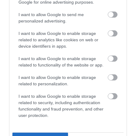
Google for online advertising purposes.
I want to allow Google to send me
personalized advertising.
18.11.2024
I want to allow Google to enable storage
Wolt Market: Επεκτείνεται και στο Ηράκλειο
related to analytics like cookies on web or
Κρήτης
device identifiers in apps.
Οι κάτοικοι της πόλης μπορούν να παραλαμβάνουν τις
αγορές τους στην πόρτα τους σε μόλις 20 λεπτά
I want to allow Google to enable storage
related to functionality of the website or app.
I want to allow Google to enable storage
related to personalization.
I want to allow Google to enable storage
related to security, including authentication
functionality and fraud prevention, and other
user protection.
22.10.2024