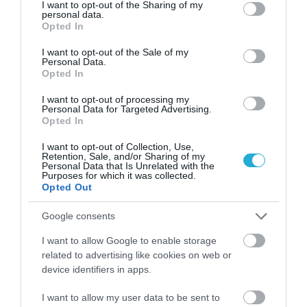
not limited to your visit or usage behaviour. You may click to
I want to opt-out of the Sharing of my
personal data.
grant or deny consent to Google and its third-party tags to
Opted In
use your data for below specified purposes in below Google
consent section.
I want to opt-out of the Sale of my
Personal Data.
Opted In
21.01.2025
I want to opt-out of processing my
Personal Data for Targeted Advertising.
Το Wolt+ καλωσορίζει τον χειμώνα με
Opted In
μοναδικές προσφορές για τους
I want to opt-out of Collection, Use,
συνδρομητές του
Retention, Sale, and/or Sharing of my
Personal Data that Is Unrelated with the
Στην καμπάνια συμμετέχουν μεταξύ άλλων, δημοφιλείς
Purposes for which it was collected.
αλυσίδες, όπως τα Starbucks και τα McDonald’s, ενώ το
Opted Out
Wolt Market και η αλυσίδα σούπερ μάρκετ “Μασούτης”
Google consents
I want to allow Google to enable storage
related to advertising like cookies on web or
device identifiers in apps.
I want to allow my user data to be sent to