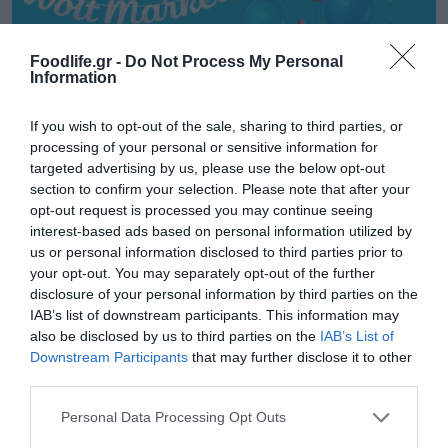
Foodlife.gr -
Do Not Process My Personal
Information
If you wish to opt-out of the sale, sharing to third parties, or
processing of your personal or sensitive information for
targeted advertising by us, please use the below opt-out
section to confirm your selection. Please note that after your
21.03.2025
opt-out request is processed you may continue seeing
Wolt Market: Διπλασιασμός αριθμού
interest-based ads based on personal information utilized by
πελατών σε ετήσια βάση στα 4 χρόνια στην
us or personal information disclosed to third parties prior to
ελληνική αγορά
your opt-out. You may separately opt-out of the further
disclosure of your personal information by third parties on the
Από τις 10 έως τις 30 Μαρτίου, οι χρήστες της
IAB’s list of downstream participants. This information may
πλατφόρμας έχουν την ευκαιρία να επωφεληθούν από
also be disclosed by us to third parties on the
IAB’s List of
εκπτώσεις έως και -50% σε εκατοντάδες προϊόντα
Downstream Participants
that may further disclose it to other
third parties.
Please note that this website/app uses one or more Google
Personal Data Processing Opt Outs
services and may gather and store information including but