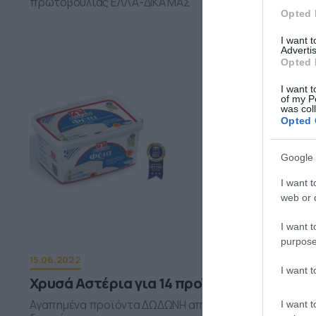
πρωτοβουλίας ΕΛΛΑ-ΔΙΚΑ ΜΑΣ
Opted 
I want 
Advertis
Opted 
I want t
of my P
was col
Opted 
Google 
I want t
web or d
I want t
purpose
15.06.2022
I want 
Χρυσά Αστέρια για 14 προϊόντα ΔΩΔΩΝΗ
Αγαπημένα προϊόντα ΔΩΔΩΝΗ απέσπασαν σημαντικές
I want t