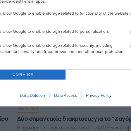
evice identifiers in apps.
Τα εστιατόρια της Αθήνας που βραβεύτηκαν και
αναδείχθηκαν κορυφαία για το 2022
o allow Google to enable storage related to functionality of the website
o allow Google to enable storage related to personalization.
o allow Google to enable storage related to security, including
cation functionality and fraud prevention, and other user protection.
CONFIRM
Data Deletion
Data Access
Privacy Policy
05.05.2022
ίου
Δύο σημαντικές διακρίσεις για το “Ζαγό
Η προτίμηση των καταναλωτών στο ΖΑΓΟΡΙ γίνεται 