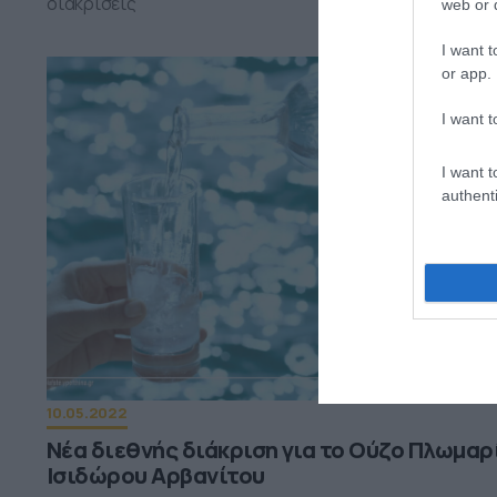
διακρίσεις
web or d
I want t
or app.
I want t
I want t
authenti
10.05.2022
Νέα διεθνής διάκριση για το Ούζο Πλωμαρ
Ισιδώρου Αρβανίτου