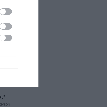
ρι”
φανερή