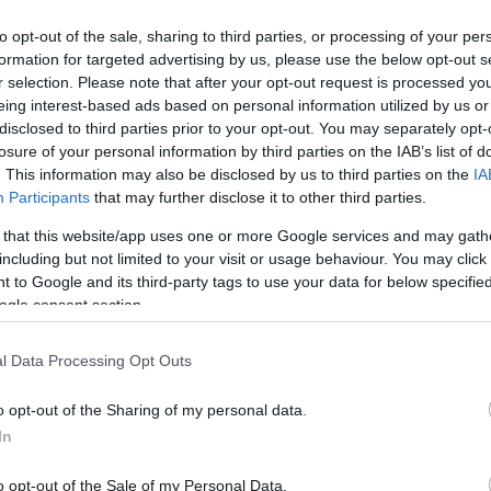
to opt-out of the sale, sharing to third parties, or processing of your per
formation for targeted advertising by us, please use the below opt-out s
r selection. Please note that after your opt-out request is processed y
eing interest-based ads based on personal information utilized by us or
disclosed to third parties prior to your opt-out. You may separately opt-
losure of your personal information by third parties on the IAB’s list of
. This information may also be disclosed by us to third parties on the
IA
Participants
that may further disclose it to other third parties.
 that this website/app uses one or more Google services and may gath
including but not limited to your visit or usage behaviour. You may click 
 to Google and its third-party tags to use your data for below specifi
ogle consent section.
l Data Processing Opt Outs
22.06.2022
Α-
Η Emirates απέσπασε τρεις χρυσές διακρ
o opt-out of the Sharing of my personal data.
για το επίπεδο ασφάλειας των υπηρεσιώ
In
H oμάδα της Emirates στη Μέση Ανατολή διακρίθηκε γ
o opt-out of the Sale of my Personal Data.