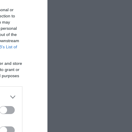
sonal or
ection to
ou may
 personal
out of the
 downstream
B’s List of
er and store
to grant or
ed purposes
ίσεις
ν της
ια