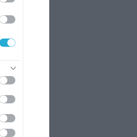
ν Υγεία
ιές