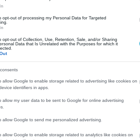
δεύτερη φορά ως Ομάδα της Χρονιάς, όσον αφορά τη
In
και την Ασφάλεια
to opt-out of processing my Personal Data for Targeted
ing.
In
o opt-out of Collection, Use, Retention, Sale, and/or Sharing
ersonal Data that Is Unrelated with the Purposes for which it
lected.
Out
consents
o allow Google to enable storage related to advertising like cookies on
evice identifiers in apps.
o allow my user data to be sent to Google for online advertising
s.
12.05.2022
to allow Google to send me personalized advertising.
Tasty Awards 2022: Οι νικητές στις καρδ
και τον ουρανίσκο του κοινού
o allow Google to enable storage related to analytics like cookies on