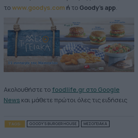
το
www.goodys.com
ή
το
Goody’s app
.
Ακολουθήστε το
foodlife.gr στο Google
News
και μάθετε πρώτοι όλες τις ειδήσεις
TAGS:
GOODY’S BURGER HOUSE
ΜΕΣΟΓΕΙΑΚΑ