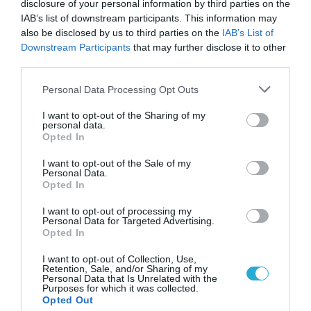
disclosure of your personal information by third parties on the
IAB’s list of downstream participants. This information may
also be disclosed by us to third parties on the
IAB’s List of
Downstream Participants
that may further disclose it to other
third parties.
Please note that this website/app uses one or more Google
Personal Data Processing Opt Outs
services and may gather and store information including but
not limited to your visit or usage behaviour. You may click to
I want to opt-out of the Sharing of my
personal data.
grant or deny consent to Google and its third-party tags to
Opted In
use your data for below specified purposes in below Google
consent section.
I want to opt-out of the Sale of my
Personal Data.
31.07.2026
Opted In
Θερινές εκπτώσεις: Τι δείχνει το «ταμείο»
I want to opt-out of processing my
του πρώτου μήνα
Personal Data for Targeted Advertising.
Opted In
I want to opt-out of Collection, Use,
Retention, Sale, and/or Sharing of my
Personal Data that Is Unrelated with the
Purposes for which it was collected.
Opted Out