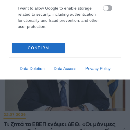
I want to allow Google to enable storage
related to security, including authentication
27.07.2026
functionality and fraud prevention, and other
Στοά Αρσακείου: Ποια καταστήματα
user protection.
εστίασης άνοιξαν τις πόρτες τους
CONFIRM
Data Deletion
Data Access
Privacy Policy
22.07.2026
Τι ζητά το ΕΒΕΠ ενόψει ΔΕΘ: «Οι μόνιμες