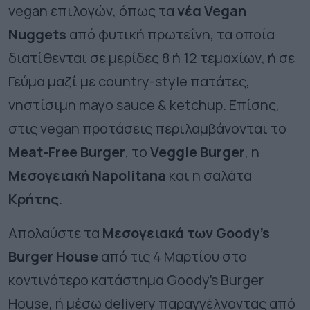
vegan επιλογών, όπως τα
νέα Vegan
Nuggets
από φυτική πρωτεΐνη, τα οποία
διατίθενται σε μερίδες 8 ή 12 τεμαχίων, ή σε
Γεύμα μαζί με country-style πατάτες,
νηστίσιμη mayo sauce & ketchup. Επίσης,
στις vegan προτάσεις περιλαμβάνονται το
Meat-Free Burger
, το
Veggie Burger
, η
Μεσογειακή Napolitana
και η σαλάτα
Κρήτης
.
Απολαύστε τα
Μεσογειακά των Goody’s
Burger House
από τις 4 Μαρτίου στο
κοντινότερο κατάστημα Goody’s Burger
House, ή μέσω delivery παραγγέλνοντας από