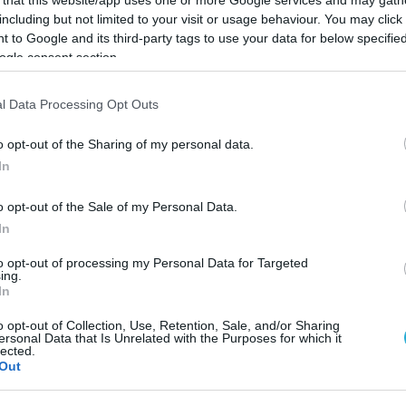
 that this website/app uses one or more Google services and may gath
μματα εταιρικής κοινωνικής ευθύνης που
including but not limited to your visit or usage behaviour. You may click 
 to Google and its third-party tags to use your data for below specifi
ogle consent section.
Google News
και μάθετε πρώτοι όλες τις ειδήσει
l Data Processing Opt Outs
o opt-out of the Sharing of my personal data.
In
o opt-out of the Sale of my Personal Data.
In
ΙΣΣΟΤΕΡA
to opt-out of processing my Personal Data for Targeted
ing.
In
o opt-out of Collection, Use, Retention, Sale, and/or Sharing
ersonal Data that Is Unrelated with the Purposes for which it
lected.
Out