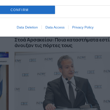
CONFIRM
Data Deletion
Data Access
Privacy Policy
27.07.2026
Στοά Αρσακείου: Ποια καταστήματα εστ
άνοιξαν τις πόρτες τους