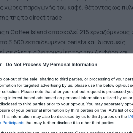
ς χώρες παραγωγής του καφέ, θέτοντας ως πυ
ης της το direct trade.
 η Coffee Island απασχολεί 215 εργαζόμενους,
ό 3.500 εκπαιδευμένοι barista και διανομείς.
εί σε όλες τις λειτουργίες της την Αειφόρο και
ν επόμενων γενιών. Όλες οι Διευθύνσεις της
r -
Do Not Process My Personal Information
ις που συμβάλλουν στη βιώσιμη ανάπτυξη, στη
to opt-out of the sale, sharing to third parties, or processing of your per
ασφάλιση σχέσεων εμπιστοσύνης μεταξύ της
formation for targeted advertising by us, please use the below opt-out s
ι των τοπικών κοινωνιών.
r selection. Please note that after your opt-out request is processed y
eing interest-based ads based on personal information utilized by us or
disclosed to third parties prior to your opt-out. You may separately opt-
ΚΑ ΜΑΣ, όπως και η Coffee Island
, συνεισφέρο
losure of your personal information by third parties on the IAB’s list of
έφουν τη μέγιστη προστιθέμενη αξία στην ελλην
. This information may also be disclosed by us to third parties on the
IA
Participants
that may further disclose it to other third parties.
ιατηρούν την έδρα τους και να παράγουν στην