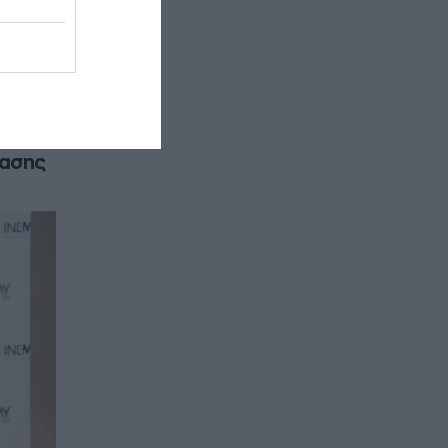
ίασης