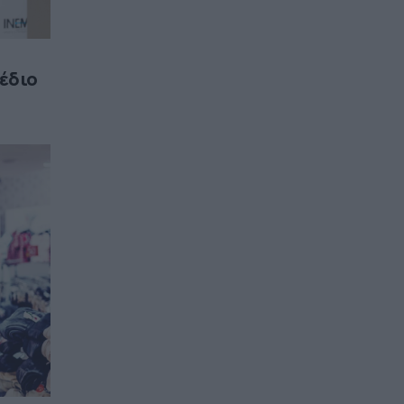
χέδιο