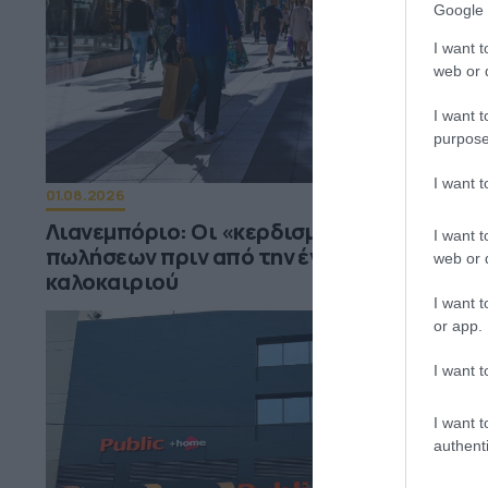
Google 
I want t
web or d
I want t
purpose
I want 
01.08.2026
Λιανεμπόριο: Οι «κερδισμένοι» των
I want t
πωλήσεων πριν από την έναρξη του
web or d
καλοκαιριού
I want t
or app.
I want t
I want t
authenti