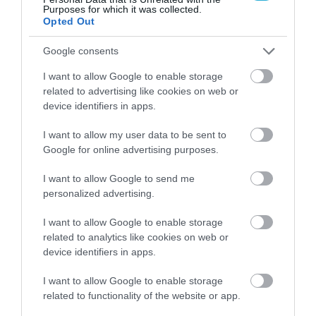
Λιανεμπόριο: Οι «κερδισμένοι» των
Purposes for which it was collected.
Opted Out
πωλήσεων πριν από την έναρξη του
καλοκαιριού
Google consents
I want to allow Google to enable storage
related to advertising like cookies on web or
device identifiers in apps.
I want to allow my user data to be sent to
Google for online advertising purposes.
I want to allow Google to send me
personalized advertising.
I want to allow Google to enable storage
related to analytics like cookies on web or
31.07.2026
device identifiers in apps.
Θερινές εκπτώσεις: Τι δείχνει το «ταμείο»
I want to allow Google to enable storage
του πρώτου μήνα
related to functionality of the website or app.