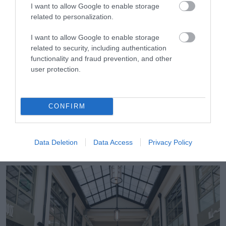
I want to allow Google to enable storage
related to personalization.
I want to allow Google to enable storage
related to security, including authentication
functionality and fraud prevention, and other
user protection.
CONFIRM
30.07.2026
Public Group: Πωλήσεις άνω των 500 εκατ.
Data Deletion
Data Access
Privacy Policy
ευρώ το 2025