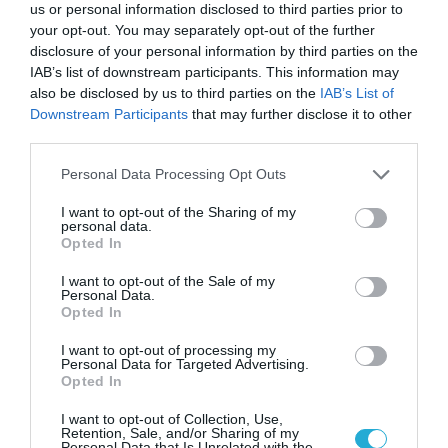
us or personal information disclosed to third parties prior to
your opt-out. You may separately opt-out of the further
TAGS:
ΑΒ ΒΑΣΙΛΟΠΟΥΛΟΣ
ΣΗΜΑ ΙΣΟΤΗΤΑΣ SHARE
disclosure of your personal information by third parties on the
IAB’s list of downstream participants. This information may
also be disclosed by us to third parties on the
IAB’s List of
ΠΕΡΙΣΣΟΤΕΡA
Downstream Participants
that may further disclose it to other
third parties.
Please note that this website/app uses one or more Google
Personal Data Processing Opt Outs
services and may gather and store information including but
not limited to your visit or usage behaviour. You may click to
I want to opt-out of the Sharing of my
personal data.
grant or deny consent to Google and its third-party tags to
Opted In
use your data for below specified purposes in below Google
consent section.
I want to opt-out of the Sale of my
Personal Data.
Opted In
I want to opt-out of processing my
Personal Data for Targeted Advertising.
Opted In
I want to opt-out of Collection, Use,
01.08.2026
Retention, Sale, and/or Sharing of my
Personal Data that Is Unrelated with the