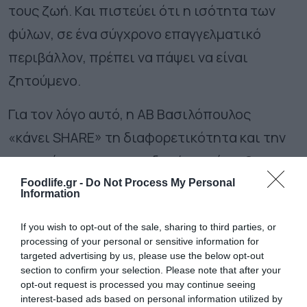
τους ζωή. Και πιστεύει ότι η ισότητα των
φύλων, σε ένα σύγχρονο επαγγελματικό
περιβάλλον, πρέπει να πάψει να είναι
ζητούμενο.
Για τον λόγο αυτό, η ΑΒ Βασιλόπουλος
«κάνει SHARE» τη διαφορετικότητα και την
ενσωμάτωση, την αποδοχή, την ένταξη
χωρίς αποκλεισμούς.
Foodlife.gr -
Do Not Process My Personal
Information
If you wish to opt-out of the sale, sharing to third parties, or
processing of your personal or sensitive information for
targeted advertising by us, please use the below opt-out
Ακολουθήστε το
foodlife.gr στο Google
section to confirm your selection. Please note that after your
News
και μάθετε πρώτοι όλες τις ειδήσεις
opt-out request is processed you may continue seeing
interest-based ads based on personal information utilized by