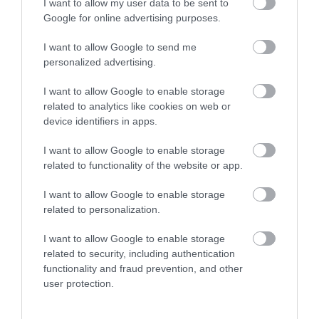
I want to allow my user data to be sent to
συστημάτων τροφίμων.
Google for online advertising purposes.
I want to allow Google to send me
Σύμφωνα με την ανακοίνωση του
personalized advertising.
υπουργείου, βασική προτεραιότητα του
I want to allow Google to enable storage
ΥΠΑΑΤ αποτελεί «η εντατικοποίηση και
related to analytics like cookies on web or
device identifiers in apps.
αυστηροποίηση των ελέγχων για την
αντιμετώπιση φαινομένων νοθείας και
I want to allow Google to enable storage
related to functionality of the website or app.
απάτης στην αγορά τροφίμων» που όπως
I want to allow Google to enable storage
είπε ο αρμόδιος υπουργός, στόχος είναι η
related to personalization.
«προστασία και αποτροπή φαινομένων
I want to allow Google to enable storage
δόλιων πρακτικών παραπλάνησης των
related to security, including authentication
καταναλωτών και η στήριξη της
functionality and fraud prevention, and other
user protection.
αυθεντικότητας των τροφίμων.