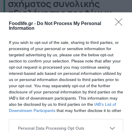
σχήματος συνολικής
αξιολόγησης τροφίμων
Foodlife.gr -
Do Not Process My Personal
Συγκεκριμένα, ο υπουργός ανέφερε: «Η χώρα
Information
μας συστηματικά υπογραμμίζει την ανάγκη,
If you wish to opt-out of the sale, sharing to third parties, or
οποιοδήποτε σύστημα FOPNL να
processing of your personal or sensitive information for
targeted advertising by us, please use the below opt-out
αντικατοπτρίζει τη διατροφική αξία των
section to confirm your selection. Please note that after your
παραδοσιακών περιφερειακών διατροφικών
opt-out request is processed you may continue seeing
interest-based ads based on personal information utilized by
προτύπων και τροφίμων, όπως για
us or personal information disclosed to third parties prior to
παράδειγμα, η μεσογειακή διατροφή και το
your opt-out. You may separately opt-out of the further
disclosure of your personal information by third parties on the
ελαιόλαδο, τα οποία έχουν αποδεδειγμένη
IAB’s list of downstream participants. This information may
also be disclosed by us to third parties on the
IAB’s List of
προστιθέμενη αξία για την ανθρώπινη
Downstream Participants
that may further disclose it to other
υγεία» και συμπλήρωσε ότι «πάγιο αίτημα
third parties.
της χώρας μας είναι η εξαίρεση από το πεδίο
Please note that this website/app uses one or more Google
Personal Data Processing Opt Outs