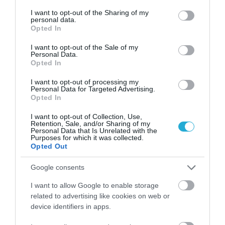
services and may gather and store information including but
εφαρμογής της διατροφικής επισήμανσης
not limited to your visit or usage behaviour. You may click to
I want to opt-out of the Sharing of my
personal data.
grant or deny consent to Google and its third-party tags to
εμπρόσθιου πεδίου (FOPNL) των
Opted In
use your data for below specified purposes in below Google
παραδοσιακών προϊόντων ΠΟΠ, ΠΓΕ, ΕΠΙΠ και
consent section.
I want to opt-out of the Sale of my
Personal Data.
των προϊόντων ενός συστατικού, όπως το
Opted In
ελαιόλαδο».
I want to opt-out of processing my
Personal Data for Targeted Advertising.
Opted In
Επιπλέον, ο κ. Λιβανός, ανέφερε ότι η χώρα
μας έχει συνολικά 266 ΠΟΠ και ΠΓΕ γεωργικά
I want to opt-out of Collection, Use,
Retention, Sale, and/or Sharing of my
Personal Data that Is Unrelated with the
προϊόντα, τρόφιμα και οίνους»
Purposes for which it was collected.
Opted Out
προσθέτοντας μεταξύ άλλων ότι «η
Google consents
πρόσφατη υγειονομική κρίση, αλλά και η
συνεχώς εντεινόμενη κλιματική κρίση
I want to allow Google to enable storage
related to advertising like cookies on web or
ανέδειξαν την ανάγκη διασφάλισης
device identifiers in apps.
βιωσιμότητας και ασφάλειας των