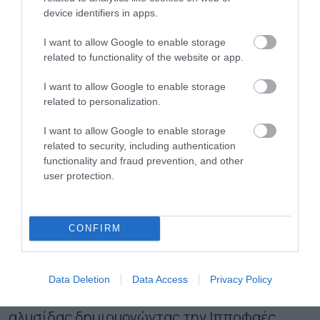
λόγω μικρών εκτάσεων και η λάθος επιλογή
device identifiers in apps.
ποικιλιών ήταν οι βασικοί λόγοι που
I want to allow Google to enable storage
έσκασαν την «φούσκα» της καλλιέργειας
related to functionality of the website or app.
στην Ελλάδα με τα στρέμματα στη χώρα μας,
I want to allow Google to enable storage
σήμερα, να είναι λιγότερα από 1.000. Με
related to personalization.
δεδομένο ότι πρόκειται για μία καλλιέργεια
I want to allow Google to enable storage
«χρυσορυχείο» όπως αναφέρουν παράγοντες
related to security, including authentication
functionality and fraud prevention, and other
του κλάδου, υπήρξαν κάποιοι παραγωγοί
user protection.
στην περιοχή της Θεσσαλίας οι οποίοι
άρχισαν να αναζητούν νέους τρόπους
CONFIRM
προσέγγισης του προϊόντος αλλά και νέα
σχήματα συνεργατισμού και συμπράξεων σε
Data Deletion
Data Access
Privacy Policy
όλα τα επίπεδα της επιχειρηματικής
αλυσίδας δημιουργώντας την Ιπποφαές