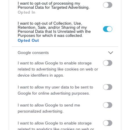
συμπεριλαμβάνεται μέσα σε στην λίστα των
I want to opt-out of processing my
Personal Data for Targeted Advertising.
χωρών που ανταποκρίθηκαν άμεσα στη νέα
Opted In
αυτή τάση. «Η «κορυφαία των super-foods»
I want to opt-out of Collection, Use,
Retention, Sale, and/or Sharing of my
όπως την χαρακτηρίζουν οι επιστήμονες
Personal Data that Is Unrelated with the
Purposes for which it was collected.
κέρδισε και τους Έλληνες – κυρίως
Opted Out
μεμονωμένους – παραγωγούς οι οποίοι από
Google consents
το 2008 στράφηκαν άμεσα προς αυτή την
I want to allow Google to enable storage
related to advertising like cookies on web or
εναλλακτική καλλιέργεια με τα στρέμματα
device identifiers in apps.
τους να φτάνουν τις 3.000. Τα ζητήματα
I want to allow my user data to be sent to
όμως που προέκυψαν, όπως η έλλειψη
Google for online advertising purposes.
τεχνογνωσίας για την καλλιέργεια στις
I want to allow Google to send me
ελληνικές κλιματολογικές συνθήκες, η
personalized advertising.
έλλειψη διαπραγματευτικής ικανότητας
I want to allow Google to enable storage
related to analytics like cookies on web or