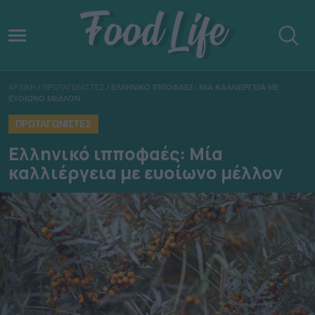
ΑΡΧΙΚΗ
/
ΠΡΩΤΑΓΩΝΙΣΤΕΣ
/
ΕΛΛΗΝΙΚΟ ΙΠΠΟΦΑΕΣ: ΜΙΑ ΚΑΛΛΙΕΡΓΕΙΑ ΜΕ
ΕΥΟΙΩΝΟ ΜΕΛΛΟΝ
ΠΡΩΤΑΓΩΝΙΣΤΕΣ
Ελληνικό ιπποφαές: Μία
καλλιέργεια με ευοίωνο μέλλον