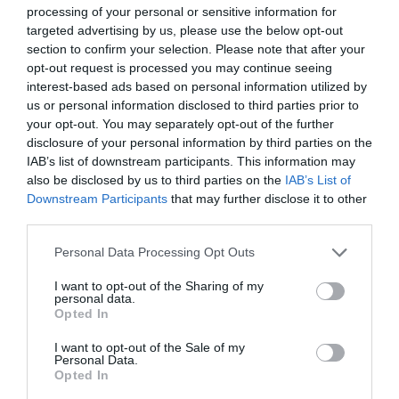
processing of your personal or sensitive information for
targeted advertising by us, please use the below opt-out
section to confirm your selection. Please note that after your
opt-out request is processed you may continue seeing
interest-based ads based on personal information utilized by
us or personal information disclosed to third parties prior to
your opt-out. You may separately opt-out of the further
disclosure of your personal information by third parties on the
IAB’s list of downstream participants. This information may
also be disclosed by us to third parties on the
IAB’s List of
Downstream Participants
that may further disclose it to other
third parties.
Συνεργατισμός
Please note that this website/app uses one or more Google
Personal Data Processing Opt Outs
services and may gather and store information including but
Μια καλλιέργεια που τα τελευταία χρόνια
not limited to your visit or usage behaviour. You may click to
I want to opt-out of the Sharing of my
personal data.
grant or deny consent to Google and its third-party tags to
έχει τραβήξει αρκετά το παγκόσμιο
Opted In
use your data for below specified purposes in below Google
ενδιαφέρον θεωρείται η υπερτροφή
consent section.
I want to opt-out of the Sale of my
Personal Data.
ιπποφαές, με την Ελλάδα να
Opted In