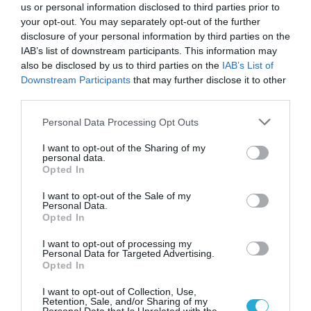
us or personal information disclosed to third parties prior to
στρατηγικής της κυβέρνησης
, με χρονικό
your opt-out. You may separately opt-out of the further
disclosure of your personal information by third parties on the
ορίζοντα που φτάνει μέχρι την επόμενη
IAB’s list of downstream participants. This information may
also be disclosed by us to third parties on the
IAB’s List of
δεκαετία. Βασικός άξονας της πολιτικής μας
Downstream Participants
that may further disclose it to other
είναι η ενίσχυση της ανταγωνιστικότητας
third parties.
των ελληνικών προϊόντων στο εσωτερικό και
Please note that this website/app uses one or more Google
Personal Data Processing Opt Outs
services and may gather and store information including but
στο εξωτερικό, η αύξηση
της
not limited to your visit or usage behaviour. You may click to
I want to opt-out of the Sharing of my
personal data.
παραγωγικότητάς και η βελτίωση της
grant or deny consent to Google and its third-party tags to
Opted In
use your data for below specified purposes in below Google
διεισδυτικότητας τους στις ξένες αγορές
.
consent section.
I want to opt-out of the Sale of my
Personal Data.
Opted In
Στο πλαίσιο αυτό το Υπουργείο Αγροτικής
Ανάπτυξης και Τροφίμων, έχει εκπονήσει
I want to opt-out of processing my
Personal Data for Targeted Advertising.
Opted In
ένα ολοκληρωμένο σχέδιο για την στήριξη
του πρωτογενούς τομέα, στις δράσεις του
I want to opt-out of Collection, Use,
Retention, Sale, and/or Sharing of my