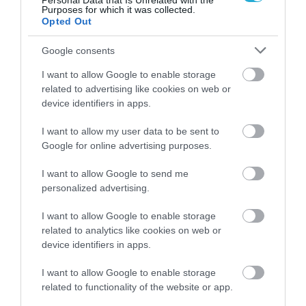
Personal Data that Is Unrelated with the
οποίου περιλαμβάνονται μεταξύ άλλων η
Purposes for which it was collected.
Opted Out
δημιουργία του Ταμείου Εγγυήσεων
Αγροτικής Ανάπτυξης, από το οποίο
Google consents
εκατοντάδες αγρότες και μεταποιητικές
I want to allow Google to enable storage
related to advertising like cookies on web or
επιχειρήσεις μπορούν να αντλήσουν
device identifiers in apps.
χρηματοδότηση συνολικά 480 εκ. ευρώ με
I want to allow my user data to be sent to
ιδιαίτερα μειωμένες εξασφαλίσεις,
Google for online advertising purposes.
χαμηλότερα επιτόκια και χαμηλότερα έξοδα
I want to allow Google to send me
συναλλαγής, η δημιουργία του Ταμείου
personalized advertising.
Μικροπιστώσεων για χορήγηση δανείων έως
I want to allow Google to enable storage
related to analytics like cookies on web or
25.000 € για έκτακτες ανάγκες παραγωγής
device identifiers in apps.
και εκμετάλλευσης και η παροχή κινήτρων
I want to allow Google to enable storage
ώστε οι αγρότες να ενταχθούν σε
related to functionality of the website or app.