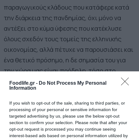
παραγωγικούς κλάδους που κατάφερε κατά
την διάρκεια της πανδημίας, όχι μόνο να
αντέξει στο κύμα ύφεσης που κατέκλυσε
όλους σχεδόν τους τομείς της ελληνικής
οικονομίας, αλλά πέτυχε να παρουσιάσει και
ένα θετικό πρόσημο, η δε σημασία του για
την χώρα μας είναι πρόδηλη τόσο στο
επίπεδο της προστιθέμενης αξίας, όσο και
Foodlife.gr -
Do Not Process My Personal
Information
σε αυτό της απασχόλησης.
If you wish to opt-out of the sale, sharing to third parties, or
Όπως έχει τονίσει επανειλημμένα ο
processing of your personal or sensitive information for
Πρωθυπουργός, ο
πρωτογενής
targeted advertising by us, please use the below opt-out
section to confirm your selection. Please note that after your
τομέας
αποτελεί κεντρικό
opt-out request is processed you may continue seeing
interest-based ads based on personal information utilized by
συστατικό
πυλώνα
της
αναπτυξιακής