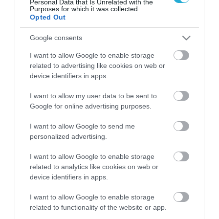
Πλωμαρίου προήλθε μετά από αυστηρότατες
Personal Data that Is Unrelated with the
Purposes for which it was collected.
Opted Out
διαδικασίες αξιολόγησης και γευσιγνωσίας
από επαγγελματίες ειδικούς στη γεύση και
Google consents
στον κλάδο των ποτών, μέλη των πιο
I want to allow Google to enable storage
related to advertising like cookies on web or
διάσημων Ενώσεων Chef & Sommelier από
device identifiers in apps.
όλον τον κόσμο, γεγονός που επιβεβαιώνει
I want to allow my user data to be sent to
ότι οι λάτρεις της ελληνικής παράδοσης και
Google for online advertising purposes.
των ελληνικών αρωμάτων δεν βρίσκονται
I want to allow Google to send me
μόνο εντός Ελλάδος.
personalized advertising.
I want to allow Google to enable storage
Η διάκριση του Ούζου Πλωμαρίου με το
related to analytics like cookies on web or
βραβείο Ανώτερης Γεύσης είναι μείζονος
device identifiers in apps.
σημασίας, καθώς πρόκειται για μια διάκριση
I want to allow Google to enable storage
related to functionality of the website or app.
που αναγνωρίζεται ολοένα και περισσότερο