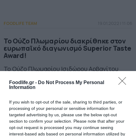
FOODLIFE TEAM
19.01.2022 | 11:06
To Ούζο Πλωμαρίου διακρίθηκε στον
ευρωπαϊκό διαγωνισμό Superior Taste
Award!
To Ούζο Πλωμαρίου Ισιδώρου Αρβανίτου
μετέφερε άρωμα Αιγαίου και ελληνικό ήλιο
Foodlife.gr -
Do Not Process My Personal
Information
στην Ευρώπη και κέρδισε τις εντυπώσεις. Για
δεύτερη φορά, το πλέον χαρακτηριστικό
If you wish to opt-out of the sale, sharing to third parties, or
processing of your personal or sensitive information for
εθνικό απόσταγμα συμμετείχε στον
targeted advertising by us, please use the below opt-out
ευρωπαϊκό διαγωνισμό Superior
Taste Award
section to confirm your selection. Please note that after your
opt-out request is processed you may continue seeing
όπου και διακρίθηκε λαμβάνοντας 2 αστέρια
interest-based ads based on personal information utilized by