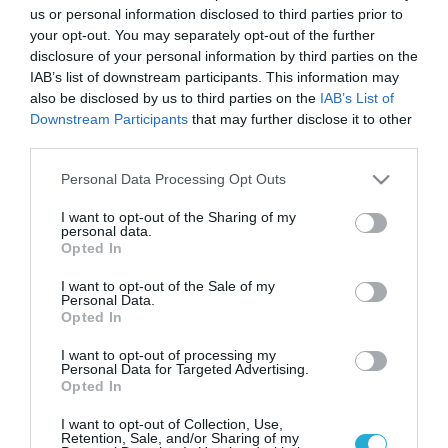
(**).
us or personal information disclosed to third parties prior to
your opt-out. You may separately opt-out of the further
disclosure of your personal information by third parties on the
Superior Taste Award: To Ούζο Πλωμαρίου
IAB’s list of downstream participants. This information may
ξανά στην κορυφή
also be disclosed by us to third parties on the
IAB’s List of
Downstream Participants
that may further disclose it to other
third parties.
Ο διαγωνισμός Superior Taste Award
Please note that this website/app uses one or more Google
διεξάγεται στις Βρυξέλλες, υπό την αιγίδα
Personal Data Processing Opt Outs
services and may gather and store information including but
του κορυφαίου ανεξάρτητου Διεθνούς
not limited to your visit or usage behaviour. You may click to
I want to opt-out of the Sharing of my
personal data.
grant or deny consent to Google and its third-party tags to
Ινστιτούτου Γεύσης και Ποιότητας (iTQi).
Opted In
use your data for below specified purposes in below Google
Αξίζει να τονισθεί ότι η διαδικασία
consent section.
I want to opt-out of the Sale of my
Personal Data.
αξιολόγησης περιλαμβάνει δοκιμές κριτών,
Opted In
με την λεγόμενη «τυφλή» μέθοδο, χωρίς
I want to opt-out of processing my
Personal Data for Targeted Advertising.
δηλαδή να φαίνεται ποιο προϊόν
Opted In
αξιολογείται. Η διάκριση για το Ούζο
I want to opt-out of Collection, Use,
Retention, Sale, and/or Sharing of my