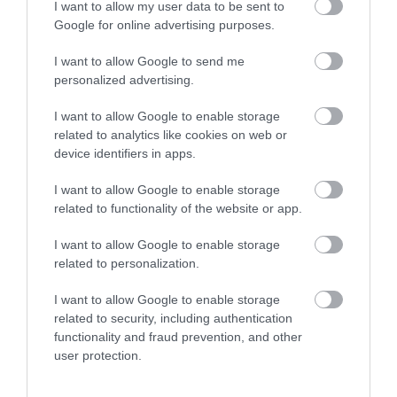
ποτήρι, ο αφρός και η σωστή θερμοκρασία
I want to allow my user data to be sent to
Google for online advertising purposes.
I want to allow Google to send me
personalized advertising.
I want to allow Google to enable storage
related to analytics like cookies on web or
device identifiers in apps.
I want to allow Google to enable storage
related to functionality of the website or app.
I want to allow Google to enable storage
25.07.2026
related to personalization.
Το Επιμελητήριο Κορινθίας παρουσίασε το
I want to allow Google to enable storage
ευρωπαϊκό πρόγραμμα «Wine & Balance» για
related to security, including authentication
την υπεύθυνη κατανάλωση κρασιού
functionality and fraud prevention, and other
user protection.