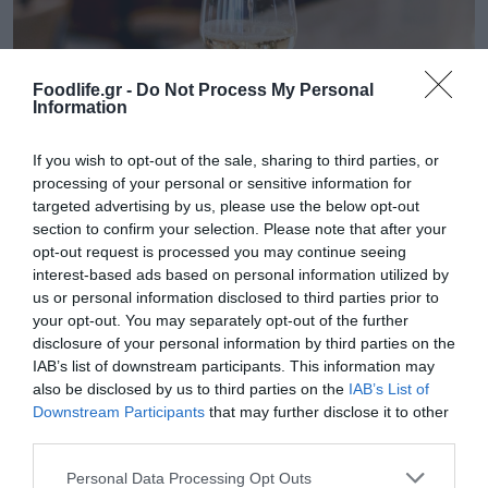
Foodlife.gr -
Do Not Process My Personal
Information
03.08.2026
Πόσο ακριβότερα από τον μέσο όρο της ΕΕ
If you wish to opt-out of the sale, sharing to third parties, or
πληρώνουμε τα αλκοολούχα ποτά στην
processing of your personal or sensitive information for
Ελλάδα
targeted advertising by us, please use the below opt-out
section to confirm your selection. Please note that after your
opt-out request is processed you may continue seeing
interest-based ads based on personal information utilized by
us or personal information disclosed to third parties prior to
your opt-out. You may separately opt-out of the further
disclosure of your personal information by third parties on the
IAB’s list of downstream participants. This information may
also be disclosed by us to third parties on the
IAB’s List of
Downstream Participants
that may further disclose it to other
third parties.
Please note that this website/app uses one or more Google
Personal Data Processing Opt Outs