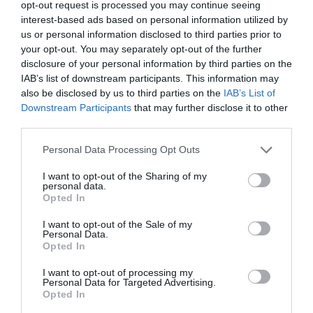
opt-out request is processed you may continue seeing
interest-based ads based on personal information utilized by
us or personal information disclosed to third parties prior to
your opt-out. You may separately opt-out of the further
disclosure of your personal information by third parties on the
IAB’s list of downstream participants. This information may
05.08.2026
also be disclosed by us to third parties on the
IAB’s List of
Downstream Participants
that may further disclose it to other
Παπουτσάνης: Αύξηση 5% του κύκλου
third parties.
εργασιών το α’ εξάμηνο – Στο 55% οι
εξαγωγές
Please note that this website/app uses one or more Google
Personal Data Processing Opt Outs
services and may gather and store information including but
not limited to your visit or usage behaviour. You may click to
I want to opt-out of the Sharing of my
personal data.
grant or deny consent to Google and its third-party tags to
Opted In
use your data for below specified purposes in below Google
consent section.
I want to opt-out of the Sale of my
Personal Data.
Opted In
I want to opt-out of processing my
Personal Data for Targeted Advertising.
Opted In