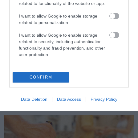
Σάμο
related to functionality of the website or app.
I want to allow Google to enable storage
related to personalization.
I want to allow Google to enable storage
related to security, including authentication
functionality and fraud prevention, and other
user protection.
CONFIRM
04.08.2026
Efood: Άλμα 74,7% στον τζίρο της Go
Data Deletion
Data Access
Privacy Policy
Delivery το 2025