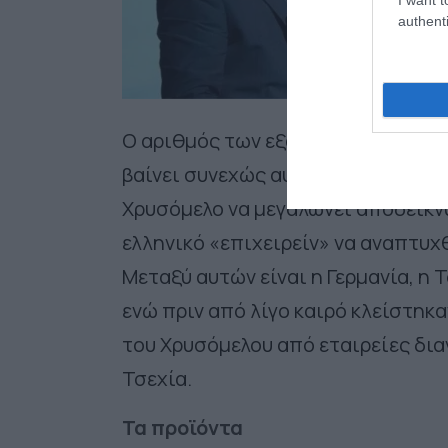
authenti
Ο αριθμός των εξαγωγών της επιχε
βαίνει συνεχώς αυξανόμενος με τη
Χρυσόμελο να μεγαλώνει αποδεικνύ
ελληνικό «επιχειρείν» να αναπτυχ
Μεταξύ αυτών είναι η Γερμανία, η Τ
ενώ πριν από λίγο καιρό κλείστηκ
του Χρυσόμελου από εταιρείες δια
Τσεχία.
Τα προϊόντα