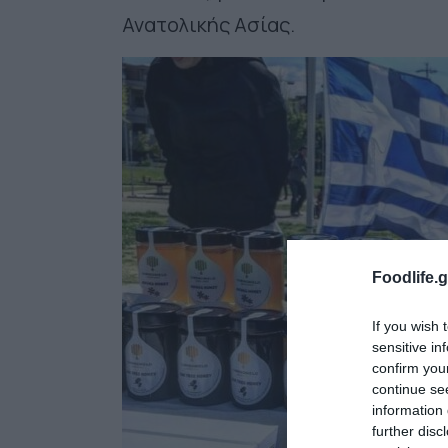
Ανατολικής Ασίας.
Foodlife.g
If you wish 
sensitive in
confirm you
continue se
information 
further disc