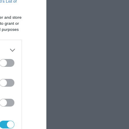
B’s List of
er and store
to grant or
ed purposes
κή
αι