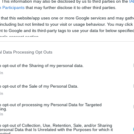
. This information may also be disclosed by us to third parties on the
IA
Participants
that may further disclose it to other third parties.
 that this website/app uses one or more Google services and may gath
including but not limited to your visit or usage behaviour. You may click 
 to Google and its third-party tags to use your data for below specifi
ogle consent section.
l Data Processing Opt Outs
o opt-out of the Sharing of my personal data.
In
δοξα συγκρατημένοι για το αποτέλεσμα της
αθώς γνωρίζαμε ότι πρόκειται για μια απαιτητι
o opt-out of the Sale of my Personal Data.
In
ε ότι οι Ιάπωνες υποστηρίζουν τα δικά τους
άστια εύφορη γη. Στον αντίποδα όμως, πρόκειτ
to opt-out of processing my Personal Data for Targeted
ing.
In
 με τον μέσο Ιάπωνα να έχει μεγάλη οικονομική
ποσοστό του διαθέσιμου εισοδήματός του για
o opt-out of Collection, Use, Retention, Sale, and/or Sharing
ersonal Data that Is Unrelated with the Purposes for which it
lected.