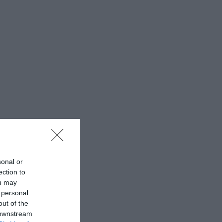
sonal or
ection to
ou may
 personal
out of the
 downstream