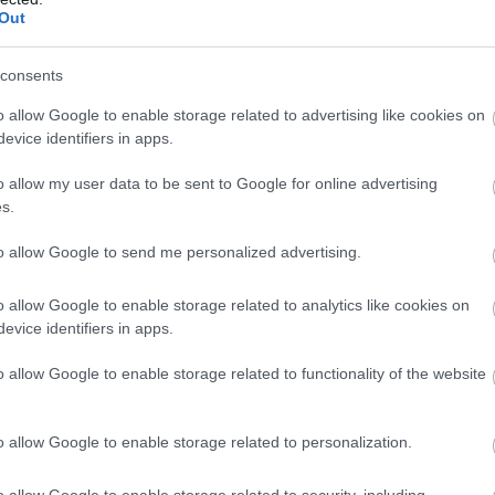
αίνει σε άλλες ανεπτυγμένες αγορές. Βασικό
Out
τα, ότι προτιμούν προϊόντα με καθαρές γεύσεις
consents
φτάσαμε σήμερα να στέλνουμε στην Ιαπωνία μία
α αποτυπώνεται σε 2.500 βαζάκια μελιού, άρα τ
o allow Google to enable storage related to advertising like cookies on
evice identifiers in apps.
βαζάκια» δηλώνει στο
FoodLife
, o ιδρυτής του
o allow my user data to be sent to Google for online advertising
s.
to allow Google to send me personalized advertising.
o allow Google to enable storage related to analytics like cookies on
evice identifiers in apps.
o allow Google to enable storage related to functionality of the website
o allow Google to enable storage related to personalization.
o allow Google to enable storage related to security, including