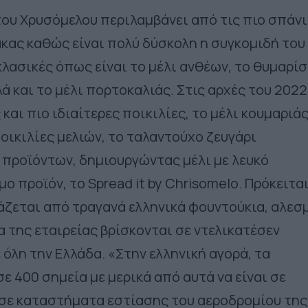
ου Χρυσόμελου περιλαμβάνει από τις πιο σπάνι
άκας καθώς είναι πολύ δύσκολη η συγκομιδή του
 κλασικές όπως είναι το μέλι ανθέων, το θυμαρίσ
λά και το μέλι πορτοκαλιάς. Στις αρχές του 2022
και πιο ιδιαίτερες ποικιλίες, το μέλι κουμαριάς
ποικιλίες μελιών, το ταλαντούχο ζευγάρι
 προϊόντων, δημιουργώντας μέλι με λευκό
ο προϊόν, το Spread it by Chrisomelo. Πρόκειται
ζεται από τραγανά ελληνικά φουντούκια, αλεσ
α της εταιρείας βρίσκονται σε ντελικατέσεν
όλη την Ελλάδα. «Στην ελληνική αγορά, τα
ε 400 σημεία με μερικά από αυτά να είναι σε
 σε καταστήματα εστίασης του αεροδρομίου της