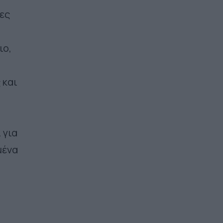
ες
ιο,
 και
 για
μένα