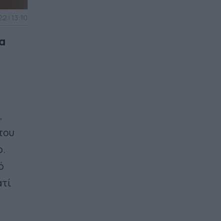
2 | 13:10
α
,
του
ο.
ό
ατί