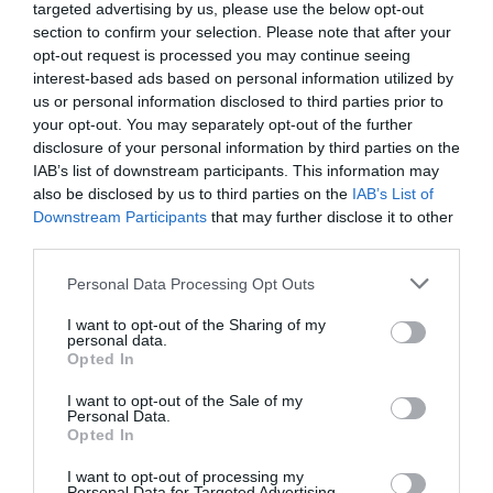
targeted advertising by us, please use the below opt-out
θεσπιστούν από κοινού οι δείκτες. Εφόσον,
section to confirm your selection. Please note that after your
στη συνέχεια, θα βρίσκεται σε προϊόντα ότι
opt-out request is processed you may continue seeing
interest-based ads based on personal information utilized by
αυτές οι αποδόσεις έχουν υπερβεί το όριο
us or personal information disclosed to third parties prior to
που ενδείκνυται τότε αυτομάτως θα
your opt-out. You may separately opt-out of the further
disclosure of your personal information by third parties on the
«εξιχνιάζονται» οι παραβάσεις.
IAB’s list of downstream participants. This information may
also be disclosed by us to third parties on the
IAB’s List of
Επίσπευση διαδικασιών
Downstream Participants
that may further disclose it to other
third parties.
Πέραν του διοικητικού πλαισίου, το
Please note that this website/app uses one or more Google
Personal Data Processing Opt Outs
services and may gather and store information including but
υπουργείο θα προχωρήσει και στην
not limited to your visit or usage behaviour. You may click to
I want to opt-out of the Sharing of my
personal data.
περαιτέρω συνεργασία των ελεγκτικών
grant or deny consent to Google and its third-party tags to
Opted In
use your data for below specified purposes in below Google
αρχών. Οι ίδιες πηγές κάνουν λόγο για μία
consent section.
I want to opt-out of the Sale of my
Personal Data.
τεράστια γραφειοκρατία που δεν έχει
Opted In
τελειωμό οπότε για να μεγιστοποιηθεί η
I want to opt-out of processing my
Personal Data for Targeted Advertising.