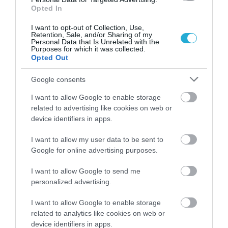
αποτελεσματικότητά τους θα πρέπει
Opted In
συνεργαστούν και να αξιοποιούν τα
I want to opt-out of Collection, Use,
ευρήματα. Βέβαια, τόσο στο υφιστάμενο όσο
Retention, Sale, and/or Sharing of my
Personal Data that Is Unrelated with the
Purposes for which it was collected.
και στο νέο σύστημα τον έλεγχο θα έχει ο
Opted Out
ΕΛΓΟ-Δήμητρα και στη συνέχεια η κύρωση θα
Google consents
επιβάλλεται σε πρώτο και τελευταίο βαθμό
I want to allow Google to enable storage
από τριμελή επιτροπή, στην οποία πλέον θα
related to advertising like cookies on web or
device identifiers in apps.
συμμετέχει και μέλος του Νομικού
Συμβουλίου του Κράτους. «Μέχρι τώρα αυτές
I want to allow my user data to be sent to
Google for online advertising purposes.
οι διοικητικές διαδικασίες διαρκούσαν
I want to allow Google to send me
εβδομάδες έως και χρόνια, τώρα θα
personalized advertising.
επιταχυνθούν. Επιπλέον θέλουμε να
I want to allow Google to enable storage
εμπλέξουμε και το Νομικό Σύμβουλο του
related to analytics like cookies on web or
device identifiers in apps.
Κράτους τόσο λόγω του εχεγγύου που σου