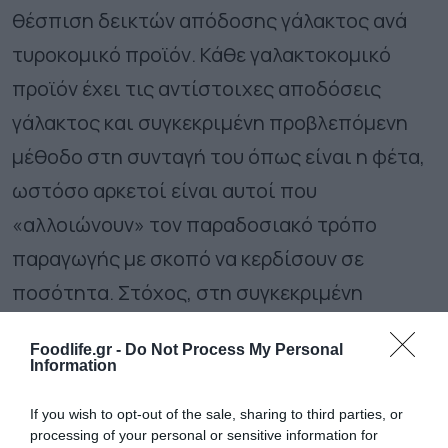
θέσπιση δεικτών απόδοσης γάλακτος ανά
τυροκομικό προϊόν. Κάθε γαλακτοκομικό
προϊόν έχει τις αντίστοιχες αποδόσεις
γάλακτος και συγκεκριμένη προβλεπόμενη
μέθοδο στη συνταγή του όπως είναι η φέτα,
ωστόσο αρκετοί είναι αυτοί που
«αλλοιώνουν» τον παραδοσιακό τρόπο
παραγωγής με σκοπό να κερδίσουν σε
ποσότητα. Στόχος, στη συγκεκριμένη
περίπτωση, είναι να δημιουργηθεί μία
Foodlife.gr -
Do Not Process My Personal
επιτροπή στην οποία θα συμμετέχουν
Information
επιστήμονες, το Γενικό Χημείο του Κράτους
If you wish to opt-out of the sale, sharing to third parties, or
αλλά και εκπρόσωποι της αγοράς και να
processing of your personal or sensitive information for