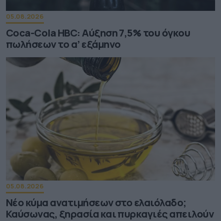
05.08.2026
Coca-Cola HBC: Aύξηση 7,5% του όγκου
πωλήσεων το α’ εξάμηνο
05.08.2026
Νέο κύμα ανατιμήσεων στο ελαιόλαδο;
Καύσωνας, ξηρασία και πυρκαγιές απειλούν