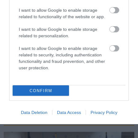
παρέχει όσο και για την καλύτερη νομική
I want to allow Google to enable storage
related to functionality of the website or app.
θεμελίωση των κυρώσεων» καταλήγουν τα
I want to allow Google to enable storage
στελέχη.
related to personalization.
I want to allow Google to enable storage
Ακολουθήστε το
foodlife.gr στο Google
related to security, including authentication
News
και μάθετε πρώτοι όλες τις ειδήσεις
functionality and fraud prevention, and other
user protection.
TAGS:
CONFIRM
ΝΟΜΟΣΧΕΔΙΟ
ΠΡΟΣΤΑΤΕΥΟΜΕΝΑ ΑΓΡΟΤΙΚΑ ΠΡΟΪΟΝΤΑ
Data Deletion
Data Access
Privacy Policy
ΠΕΡΙΣΣΟΤΕΡA