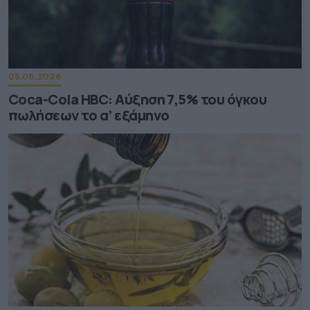
05.08.2026
Coca-Cola HBC: Aύξηση 7,5% του όγκου
πωλήσεων το α’ εξάμηνο