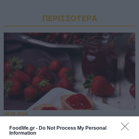
ΠΕΡΙΣΣΟΤΕΡA
08.08.2026
ΕΛΓΕΚΑ: Προληπτική ανάκληση μαρμελάδας
Foodlife.gr -
Do Not Process My Personal
– Κίνδυνος θραύσης στη γυάλινη
Information
συσκευασία