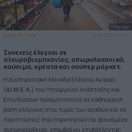
Unsplash
FOODLIFE TEAM
03.03.2022 | 06:57
Συνεχείς έλεγχοι σε
αλευροβιομηχανίες, οπωρολαχανικά,
καύσιμα, κρέατα και σούπερ μάρκετ.
H Διυπηρεσιακή Μονάδα Ελέγχου Αγοράς
(
ΔΙ.Μ.Ε.Α.
) του Υπουργείου Ανάπτυξης και
Επενδύσεων πραγματοποιεί σε καθημερινή
βάση ελέγχους στις τιμές των αγαθών και σε
περιπτώσεις που παρατηρούνται φαινόμενα
αισχροκέρδειας, επεμβαίνει επιβάλλοντας