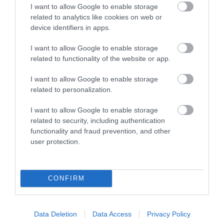
I want to allow Google to enable storage
related to analytics like cookies on web or
device identifiers in apps.
07.08.2026
I want to allow Google to enable storage
Κάρτα Αγρότη: Τι αλλάζει από τις 28
related to functionality of the website or app.
Αυγούστου – Πώς θα ενεργοποιείται
I want to allow Google to enable storage
related to personalization.
I want to allow Google to enable storage
related to security, including authentication
functionality and fraud prevention, and other
user protection.
CONFIRM
07.08.2026
Data Deletion
Data Access
Privacy Policy