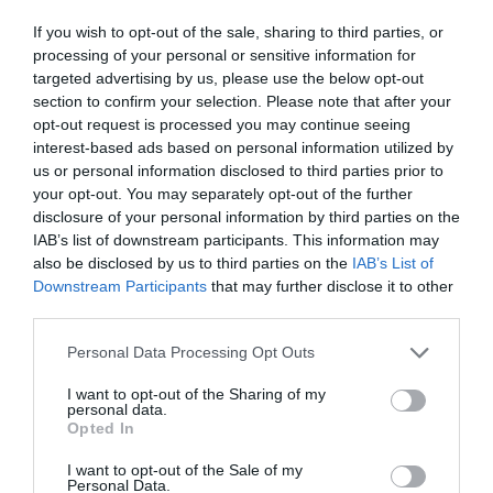
If you wish to opt-out of the sale, sharing to third parties, or
processing of your personal or sensitive information for
targeted advertising by us, please use the below opt-out
section to confirm your selection. Please note that after your
opt-out request is processed you may continue seeing
interest-based ads based on personal information utilized by
us or personal information disclosed to third parties prior to
your opt-out. You may separately opt-out of the further
disclosure of your personal information by third parties on the
IAB’s list of downstream participants. This information may
also be disclosed by us to third parties on the
IAB’s List of
Downstream Participants
that may further disclose it to other
third parties.
08.08.2026
Νέο άλμα στις διεθνείς τιμές των τροφίμων
Please note that this website/app uses one or more Google
Personal Data Processing Opt Outs
– Σε υψηλό τριετίας
services and may gather and store information including but
not limited to your visit or usage behaviour. You may click to
I want to opt-out of the Sharing of my
personal data.
grant or deny consent to Google and its third-party tags to
Opted In
use your data for below specified purposes in below Google
consent section.
I want to opt-out of the Sale of my
Personal Data.