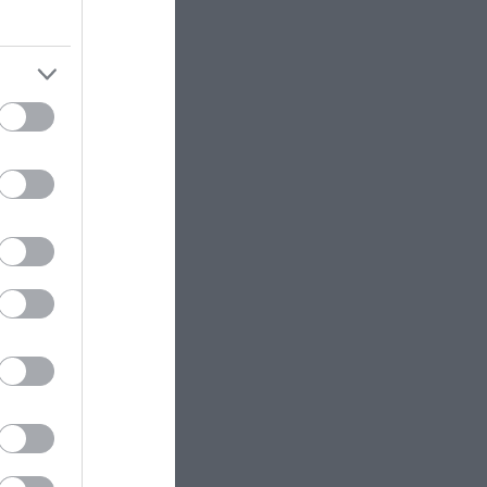
ους.
ει
ς