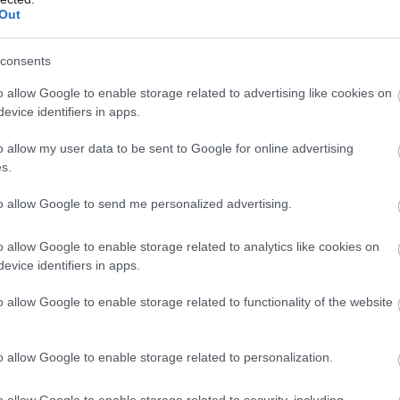
ογικών συνθηκών. Ο νόμος μας, ο οποίος
Out
. τόνους, φέτος θα κυμανθεί στους 30 χιλ. τόν
consents
 μία αύξηση κοντά στα 3,5 ευρώ κάτι που σημαίν
o allow Google to enable storage related to advertising like cookies on
ή του καταναλωτή. Ωστόσο αυτή η αύξηση δεν
evice identifiers in apps.
ροφήσει το πρόβλημα της παραγωγής και των
o allow my user data to be sent to Google for online advertising
» περιγράφει στο FoodLife, ο διευθυντής του
s.
ωσης Μεσσηνίας,
Γιάννης Πάζιος
.
to allow Google to send me personalized advertising.
o allow Google to enable storage related to analytics like cookies on
evice identifiers in apps.
Google News
και μάθετε πρώτοι όλες τις ειδήσει
o allow Google to enable storage related to functionality of the website
o allow Google to enable storage related to personalization.
o allow Google to enable storage related to security, including