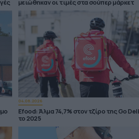
ωγές
μειώθηκαν οι τιμές στα σούπερ μάρκετ
04.08.2026
άμο
Efood: Άλμα 74,7% στον τζίρο της Go Del
το 2025