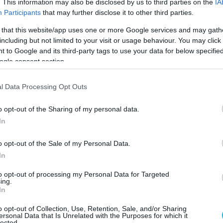
. This information may also be disclosed by us to third parties on the
IA
Participants
that may further disclose it to other third parties.
 that this website/app uses one or more Google services and may gath
including but not limited to your visit or usage behaviour. You may click 
 to Google and its third-party tags to use your data for below specifi
ogle consent section.
τώνουν τους ελαιοπαραγωγούς
l Data Processing Opt Outs
ζει αναμένεται νέο κύμα ανατιμήσεων μέσα στ
o opt-out of the Sharing of my personal data.
υ θα επηρεαστούν είναι και το ελαιόλαδο με τι
In
έως 15%. Ωστόσο, δυσκολίες αντιμετωπίζουν κα
o opt-out of the Sale of my Personal Data.
ς η Μεσσηνία. Όπως χαρακτηριστικά αναφέρου
In
 παραγωγοί να κατάφεραν να πάρουν μία καλή τ
to opt-out of processing my Personal Data for Targeted
ς έκανε το εισόδημά τους να εξανεμιστεί. «Η
ing.
In
φύλασσε για τον νομό Μεσσηνίας μία δυσάρεστη
o opt-out of Collection, Use, Retention, Sale, and/or Sharing
μηλό, όσον αφορά την παραγόμενη ποσότητα
ersonal Data that Is Unrelated with the Purposes for which it
lected.