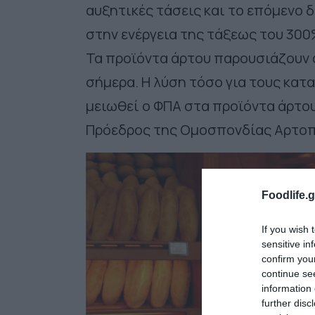
αυξητικές τάσεις και το επόμενο 
στην ενέργεια της τάξεως του 300
Τα προϊόντα άρτου παρουσιάζουν 
σήμερα. Η λύση τόσο για τους κατα
μειωθεί ο ΦΠΑ στα προϊόντα άρτο
Πρόεδρος της Ομοσπονδίας Αρτο
Foodlife.g
If you wish 
sensitive in
confirm you
continue se
information 
further disc