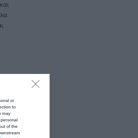
και
λα.
αι
sonal or
ection to
ou may
 personal
out of the
 downstream