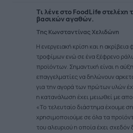
Τι λένε στο FoodLife στελέχη
βασικών αγαθών.
Της Κωνσταντίνας Χελιδώνη
Η ενεργειακή κρίση και η ακρίβεια
τροφίμων ενώ σε ένα ξέφρενο ράλι
προϊόντων. Σημαντική είναι η αύξ
επαγγελματίες να δηλώνουν αρκετ
για την αγορά των πρώτων υλών έχ
η κατανάλωση έχει μειωθεί με απ
«Το τελευταίο διάστημα έχουμε ση
χρησιμοποιούμε σε όλα τα προϊόντα
του αλευριού η οποία έχει σχεδόν