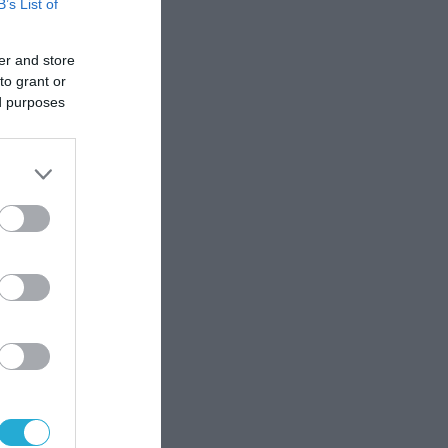
B’s List of
er and store
to grant or
ed purposes
ον
ς
ι οι
ν
ιμή