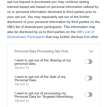
opt-out request is processed you may continue seeing
αποκατάσταση ίσων όρων ανταγωνισμού για
interest-based ads based on personal information utilized by
το ευρωπαϊκό και ελληνικό εμπόριο δεν
us or personal information disclosed to third parties prior to
your opt-out. You may separately opt-out of the further
μπορεί να παραμένει σε καθεστώς
disclosure of your personal information by third parties on the
IAB’s list of downstream participants. This information may
αβεβαιότητας. Κρούουμε τον κώδωνα του
also be disclosed by us to third parties on the
IAB’s List of
κινδύνου προς κάθε κατεύθυνση για το
Downstream Participants
that may further disclose it to other
third parties.
επόμενο διάστημα έως την 1η Ιουλίου, καθώς
Please note that this website/app uses one or more Google
Personal Data Processing Opt Outs
είναι σίγουρο πως θα ενταθεί η επίθεση που
services and may gather and store information including but
δέχονται οι ευρωπαϊκές επιχειρήσεις και οι
not limited to your visit or usage behaviour. You may click to
I want to opt-out of the Sharing of my
personal data.
grant or deny consent to Google and its third-party tags to
καταναλωτές με δισεκατομμύρια πακέτα τα
Opted In
use your data for below specified purposes in below Google
consent section.
οποία περιέχουν προϊόντα αμφιβόλου
I want to opt-out of the Sale of my
Personal Data.
ποιότητας, πολλά εκ των οποίων και
Opted In
επικίνδυνα όπως αποδεικνύεται σε
I want to opt-out of processing my
Personal Data for Targeted Advertising.
εργαστηριακούς ελέγχους, καθώς δεν τηρούν
Opted In