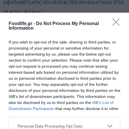
εφοδιαστικής αλυσίδας θα συνεχιστούν στο
άμεσο μέλλον.”
Foodlife.gr -
Do Not Process My Personal
Information
Ακολουθήστε το
foodlife.gr στο Google
News
και μάθετε πρώτοι όλες τις ειδήσεις
If you wish to opt-out of the sale, sharing to third parties, or
processing of your personal or sensitive information for
targeted advertising by us, please use the below opt-out
section to confirm your selection. Please note that after your
TAGS:
ΑΠΟΘΕΜΑΤΑ ΚΑΦΕ
opt-out request is processed you may continue seeing
interest-based ads based on personal information utilized by
us or personal information disclosed to third parties prior to
ΠΕΡΙΣΣΟΤΕΡA
your opt-out. You may separately opt-out of the further
disclosure of your personal information by third parties on the
IAB’s list of downstream participants. This information may
also be disclosed by us to third parties on the
IAB’s List of
Downstream Participants
that may further disclose it to other
third parties.
Please note that this website/app uses one or more Google
Personal Data Processing Opt Outs