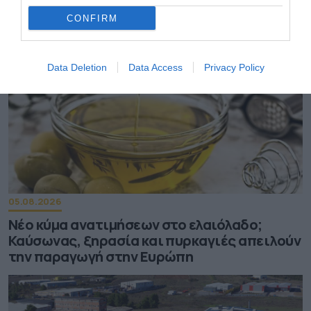
πωλήσεων το α’ εξάμηνο
CONFIRM
Data Deletion
Data Access
Privacy Policy
05.08.2026
Νέο κύμα ανατιμήσεων στο ελαιόλαδο;
Καύσωνας, ξηρασία και πυρκαγιές απειλούν
την παραγωγή στην Ευρώπη