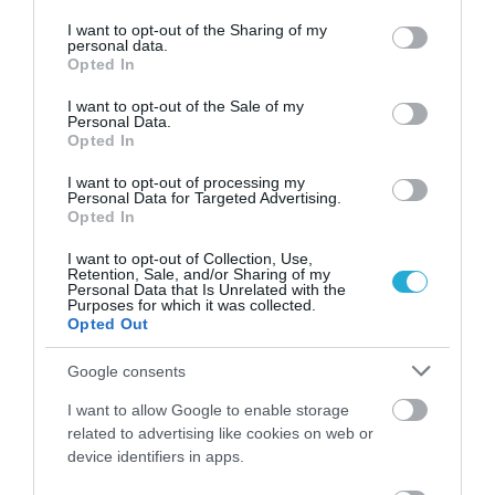
services and may gather and store information including but
not limited to your visit or usage behaviour. You may click to
I want to opt-out of the Sharing of my
personal data.
grant or deny consent to Google and its third-party tags to
Opted In
use your data for below specified purposes in below Google
consent section.
I want to opt-out of the Sale of my
Personal Data.
Opted In
06.08.2026
I want to opt-out of processing my
Personal Data for Targeted Advertising.
ΕΒΕΠ: Συνάντηση συνεργασίας με τον Τάκη
Opted In
Θεοδωρικάκο ενόψει ΔΕΘ
I want to opt-out of Collection, Use,
Retention, Sale, and/or Sharing of my
Personal Data that Is Unrelated with the
Purposes for which it was collected.
Opted Out
Google consents
I want to allow Google to enable storage
related to advertising like cookies on web or
device identifiers in apps.