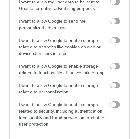
I want to allow my user data to be sent to
Google for online advertising purposes.
06.08.2026
I want to allow Google to send me
Τα τρία προϊόντα που ξεχωρίζουν στις
personalized advertising.
ελληνικές εξαγωγές τροφίμων
I want to allow Google to enable storage
related to analytics like cookies on web or
device identifiers in apps.
I want to allow Google to enable storage
related to functionality of the website or app.
I want to allow Google to enable storage
related to personalization.
I want to allow Google to enable storage
related to security, including authentication
functionality and fraud prevention, and other
05.08.2026
user protection.
Coca-Cola HBC: Aύξηση 7,5% του όγκου